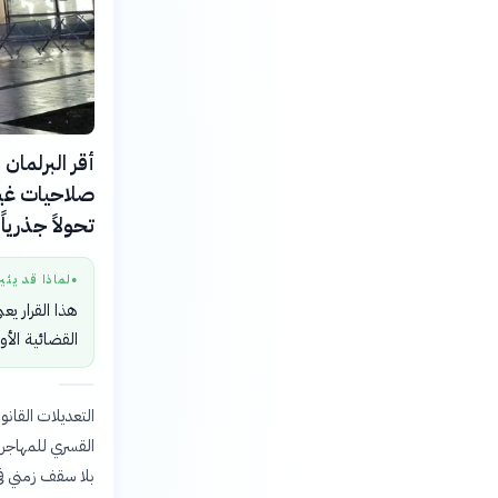
صلاحيات غير 
تحولاً جذريا
لماذا قد يثي
●
هذا القرار يع
القضائية الأ
القسري للمهاجرين