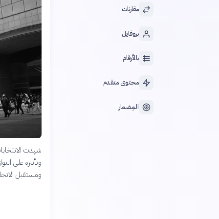
مقارنات
بروفايل
بالأرقام
محتوى متقدم
المِضمار
وتأثيره على التو
ومستقبل الاتحاد 