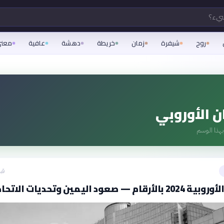
شيء؟
روح
شيفرة
زمان
خريطة
دهشة
عافية
معن
ن الأوروبي
هذا الوسم
قبل 14
 — صعود اليمين وتحديات الاتحاد