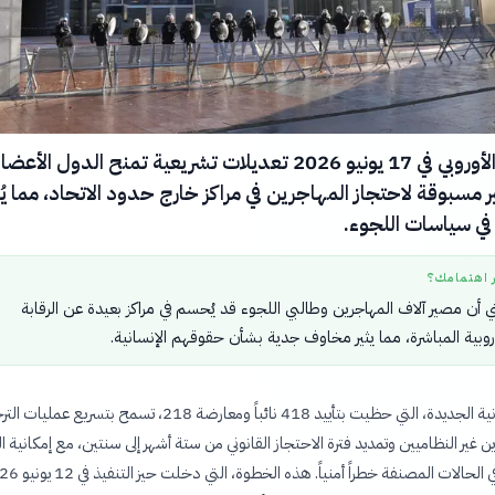
أقر البرلمان الأوروبي في 17 يونيو 2026 تعديلات تشريعية تمنح الدول الأعض
مسبوقة لاحتجاز المهاجرين في مراكز خارج حدود الاتحاد، مما ي
ً في سياسات اللجوء.
ر اهتمامك؟
ني أن مصير آلاف المهاجرين وطالبي اللجوء قد يُحسم في مراكز بعيدة عن الرقابة
وروبية المباشرة، مما يثير مخاوف جدية بشأن حقوقهم الإنسانية.
التعديلات القانونية الجديدة، التي حظيت بتأييد 418 نائباً ومعارضة 218، تسمح بتسريع عم
 غير النظاميين وتمديد فترة الاحتجاز القانوني من ستة أشهر إلى سنتين، مع إمكانية ا