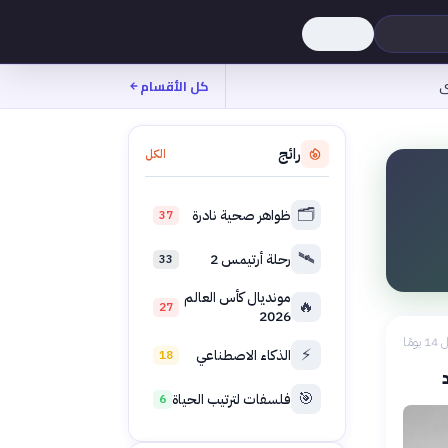
ى
كل الأقسام
رائج
الكل
🗂️
ظواهر صحية نادرة
37
🛰️
رحلة أرتيمس 2
33
مونديال كأس العالم
🔥
27
2026
 يومًا
⚡
الذكاء الاصطناعي
18
🎯
فلسفات لترتيب الحياة
6