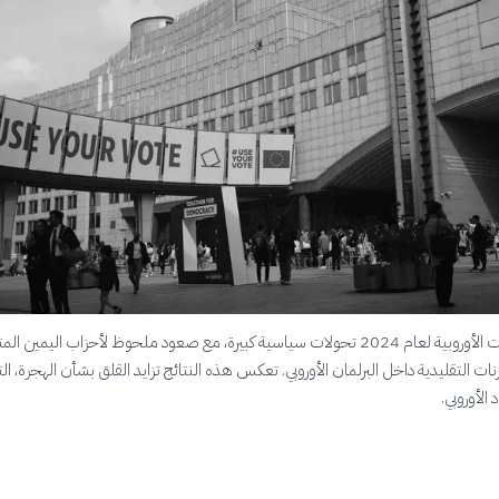
شهدت الانتخابات الأوروبية لعام 2024 تحولات سياسية كبيرة، مع صعود ملحوظ لأحزاب اليمين
ازنات التقليدية داخل البرلمان الأوروبي. تعكس هذه النتائج تزايد القلق بشأن الهجرة، ا
الأوروبي.