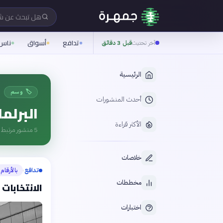
هل تبحث عن 
تدافع
أسواق
ناس
آخر تحديث
قبل 3 دقائق
الرئيسية
🏷️ وسم
أحدث المنشورات
البرلما
الأكثر قراءة
5
منشور مرتبط ب
خلاصات
تدافع
بالأرقام
›
مخططات
الانتخابات الأوروبية 2024 بالأرقام
اختبارات