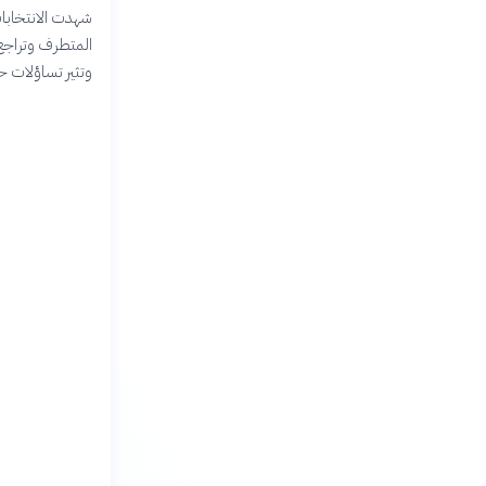
المتطرف وتراجع 
وتثير تساؤلات ح