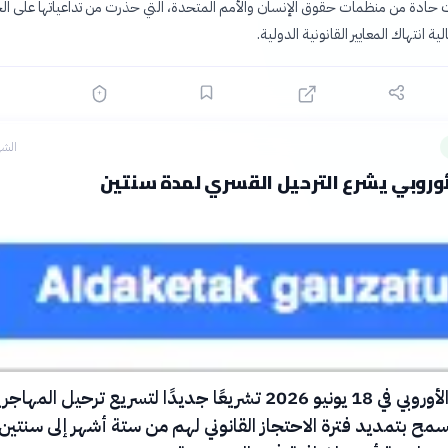
 حادة من منظمات حقوق الإنسان والأمم المتحدة، التي حذرت من تداعياتها على ال
ية انتهاك المعايير القانونية الدولية.
الشه
لأوروبي يشرع الترحيل القسري لمدة سنتين
أقر البرلمان الأوروبي في 18 يونيو 2026 تشريعًا جديدًا لتسريع ترحيل ال
سمح بتمديد فترة الاحتجاز القانوني لهم من ستة أشهر إلى سنتين