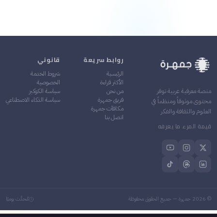
روابط سريعة
قانوني
الرئيسية
شروط الخدمة
الأكثر قراءة
الخصوصية
من نحن
سياسة الكوكيز
منصة معرفية عربية توفر
فريق جمهرة
سياسة الذكاء الاصطناعي
محتوى موثوقاً ومنظماً في
مكافآت جمهرة
العلوم والثقافة والفكر
اتصل بنا
قيمة المرء ما يعرفه
©
2026
جمهرة — جميع الحقوق محفوظة
مُحدَّث يوميًا