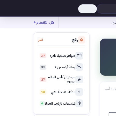
نى
كل الأقسام
رائج
الكل
🗂️
ظواهر صحية نادرة
37
🛰️
رحلة أرتيمس 2
33
مونديال كأس العالم
🔥
27
2026
 4 أشهر
⚡
الذكاء الاصطناعي
18
🎯
فلسفات لترتيب الحياة
6