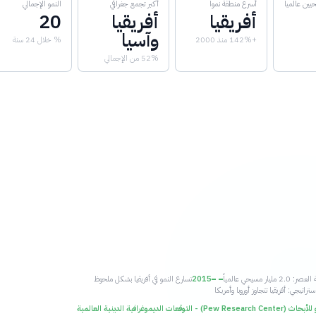
ين عالمياً
أسرع منطقة نمواً
أكبر تجمع جغرافي
النمو الإجمالي
أفريقيا
أفريقيا
20
وآسيا
+142% منذ 2000
% خلال 24 سنة
52% من الإجمالي
2. مليار مسيحي عالمياً
2015
تسارع النمو في أفريقيا بشكل ملحوظ
تراتيجي: أفريقيا تتجاوز أوروبا وأمريكا
Pew ) - التوقعات الديموغرافية الدينية العالمية