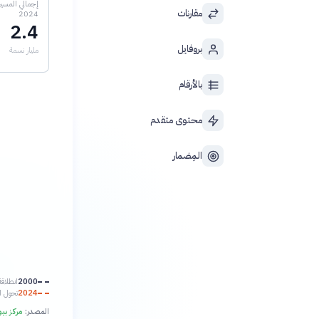
إجمالي المسيحي
مقارنات
2024
2.4
بروفايل
مليار نسمة
بالأرقام
محتوى متقدم
المِضمار
2000
انطلاقة العصر: 0
2024
تحول اس
المصدر:
مركز بيو للأبحاث (Research Center