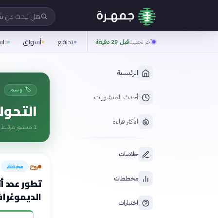
هل تبحث عن 
تدافع
أسواق
نا
آخر تحديث
قبل 29 دقيقة
الرئيسية
🏷️ وسم
أحدث المنشورات
التحول
الأكثر قراءة
1
منشور مرتبط ب
خلاصات
روح
مخطط
›
مخططات
تطور عدد أ
الديموغرافي 2000-
اختبارات