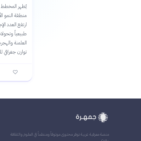
يُظهر المخطط ت
طبيعياً وتحولات
العلمنة والهجرة
توازن جغرافي ل
منصة معرفية عربية توفر محتوى موثوقاً ومنظماً في العلوم والثقافة
والفكر