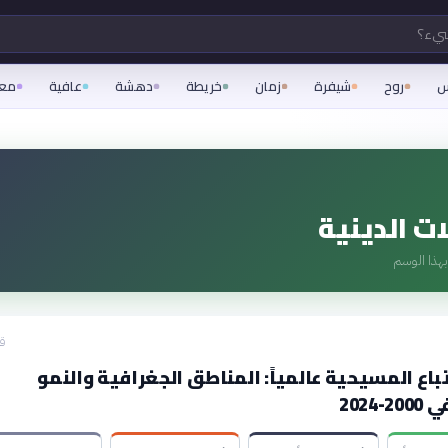
شيء؟
س
روح
شيفرة
زمان
خريطة
دهشة
عافية
مع
ات الدينية
هذا الوسم
قبل
تباع المسيحية عالمياً: المناطق الجغرافية والنمو
2024