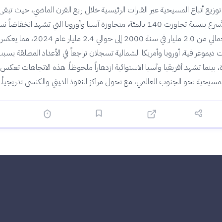
وزيع أتباع المسيحية عبر القارات الرئيسية خلال ربع القرن الماضي، حيث تبقى 
منطقة النمو الأسرع بنسبة تجاوزت 140 بالمئة، متجاوزة آسيا وأوروبا التي تشهد انخفاضاً ن
ارتفع العدد الإجمالي من 2.0 مليار في سنة 2000 إلى حوالي 2.4 مل
 ديموغرافية. أوروبا وأمريكا الشمالية تسجلان تراجعاً في الأعداد المطلقة بسب
، بينما تشهد أفريقيا وآسيا الاستوائية ازدهاراً ملحوظاً. هذه الاتجاهات تعكس 
لمسيحية نحو الجنوب العالمي، مع تحول مراكز النفوذ الديني والكنسي تدريجياً.