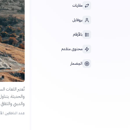
مقارنات
بروفايل
بالأرقام
محتوى متقدم
المِضمار
تُعتبر اللغات ال
والحديثة. يتناول 
والديني والثقافي 
عدد الناطقين الأص