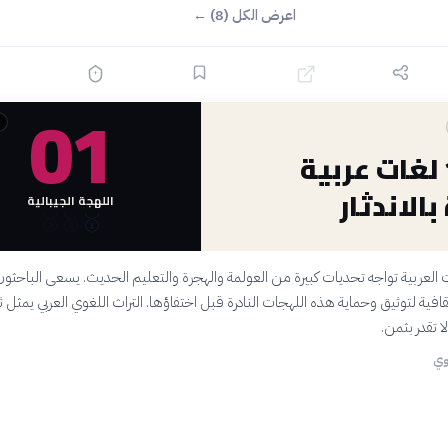
اعرض الكل (8) ←
01
أكثر 10 لغات عربية
الاندثار
اللهجة الجيبالية
🥉
🥈
🥇
 العربية تواجه تحديات كبيرة من العولمة والهجرة والتعليم الحديث. يسعى الباحثو
فية لتوثيق وحماية هذه اللهجات النادرة قبل اختفاؤها. التراث اللغوي العربي يمثل ث
ا تقدر بثمن.
وي