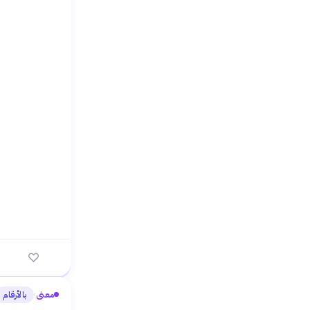
معنى
بالأرقام
›