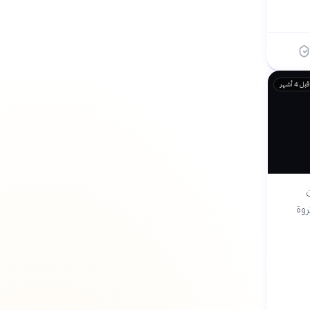
قبل 4 أشهر
ن
روة