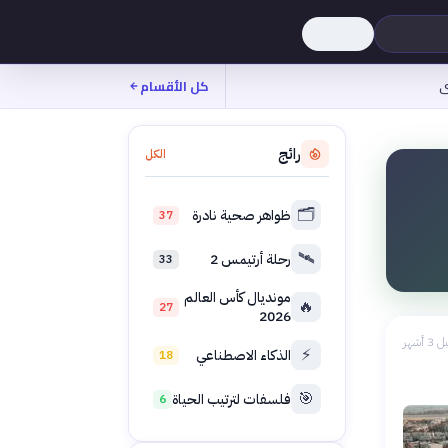
ى
كل الأقسام
رائج
الكل
🗂️
ظواهر صحية نادرة
37
🛰️
رحلة أرتيمس 2
33
مونديال كأس العالم
🔥
27
2026
 3 أشهر
⚡
الذكاء الاصطناعي
18
🎯
فلسفات لترتيب الحياة
6