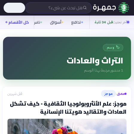
هل تبحث عن شيء؟
تدافع
أسواق
ناس
روح
كل الأقسام
شيفر
آخر تحديث
قبل 34 ثانية
🏷️ وسم
التراث والعادات
1
منشور مرتبط بهذا الوسم
معنى
موجز
قبل شهرين
›
موجز: علم الأنثروبولوجيا الثقافية - كيف تشكل
العادات والتقاليد هويتنا الإنسانية