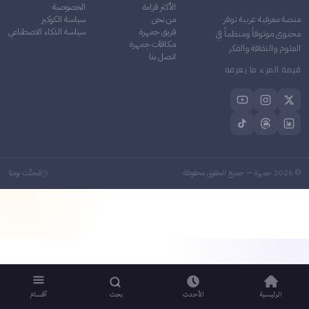
الأكثر قراءة
الخصوصية
من نحن
سياسة الكوكيز
منصة معرفية عربية توفر
فريق جمهرة
سياسة الذكاء الاصطناعي
محتوى موثوقاً ومنظماً في
مكافآت جمهرة
العلوم والثقافة والفكر
اتصل بنا
قيمة المرء ما يعرفه
©
2026
جمهرة — جميع الحقوق محفوظة
مُحدَّث يوميًا
الرئيسية
الأحدث
بحث
أقسام