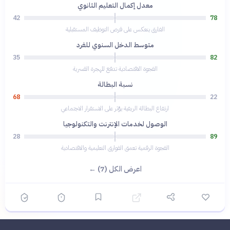
معدل إكمال التعليم الثانوي
42
78
الفارق ينعكس على فرص التوظيف المستقبلية
متوسط الدخل السنوي للفرد
35
82
الفجوة الاقتصادية تدفع للهجرة القسرية
نسبة البطالة
68
22
ارتفاع البطالة الريفية يؤثر على الاستقرار الاجتماعي
الوصول لخدمات الإنترنت والتكنولوجيا
28
89
الفجوة الرقمية تعمق الفوارق التعليمية والاقتصادية
اعرض الكل (7) ←