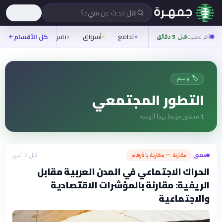
هل تبحث عن شيء؟
تدافع
أسواق
ناس
روح
كل الأقسام
شيفر
آخر تحديث
قبل 5 دقائق
🏷️ وسم
التطور المجتمعي
1
منشور مرتبط بهذا الوسم
معنى
مقارنة — مقارنة بالأرقام
قبل 3 أشهر
›
الحراك الاجتماعي في المدن العربية مقابل
الريفية: مقارنة بالمؤشرات الاقتصادية
والاجتماعية