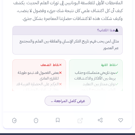
الملاحظات الأولى للفلاسفة اليونانيين إلى ثورات العلم الحديث. يكشف
كيف أن كل اكتشاف علمي كان نتيجة شك جريء وفضول لا ينضب،
وكيف شكلت هذه الاكتشافات حضارتنا المعاصرة بشكل جذري.
👤
هذا الكتاب؟
مثالي لمن يحب فهم تاريخ الفكر الإنساني والعلاقة بين العلم والمجتمع
عبر العصور
✓
نقاط القوة
✕
نقاط الضعف
سرد تاريخي متماسك وجذاب
بعض الفصول قد تبدو طويلة
✕
✓
يربط بين الأفكار والاكتشافات
للقارئ العادي
توازن ممتاز بين التعقيد
التركيز على الحضارة الغربية قد
✕
✓
العلمي والوضوح الشعبي
يغفل إسهامات الحضارات
رؤية شاملة تشمل علوماً
الأخرى
✓
عرض كامل المراجعة
←
متعددة من الفيزياء إلى الطب
إلى البيولوجيا
استعراض دقيق للسياق
✓
الاجتماعي والثقافي الذي أحاط
بكل حقبة علمية