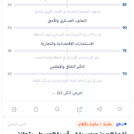
60
85
مدعوم بالعضوية المحتملة في الاتحاد الأوروبي والناتو.
التعاون العسكري والأمني
55
90
عبر شراكات مع الناتو والدعم العسكري لدول المنطقة.
الاستثمارات الاقتصادية والتجارية
45
75
تتركز الاستثمارات الأمريكية في الطاقة والبنية التحتية.
التأثير الثقافي والإعلامي
65
70
يظهر في تبني أنماط الحياة الغربية وانتشار وسائل الإعلام.
اعرض الكل (6) ←
تدافع
مقارنة — مقارنة بالأرقام
الشهر الماضي
›
نفوذ الصين وروسيا في آسيا الوسطى: توازن