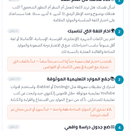
1
اسأل نفسك: هل تريد اللغة للعمل أم السفر أم التطور الشخصي؟ اكتب
هدفك بوضوح وحدد الإطار الزمني (3 أشهر، 6 أشهر، سنة). هذا سيساعدك
على اختيار اللغة المناسبة والموارد الملائمة.
اختر اللغة التي تناسبك
🌍
5 دقائق
2
اختر بين اللغات الشهيرة (الإنجليزية، الفرنسية، الإسبانية، الألمانية) أو لغة
أقل شيوعاً تناسب احتياجاتك. ضع في الاعتبار درجة الصعوبة والموارد
المتاحة والفائدة العملية بالنسبة لك.
⚠️
تجنب اختيار لغات صعبة جداً إذا كنت مبتدئاً تماماً — ابدأ باللغات التي
تشترك مع العربية في بعض الكلمات أو القواعس
جمّع الموارد التعليمية الموثوقة
📚
10 دقائق
3
اشترك في تطبيقات معروفة مثل Duolingo أو Babbel، واستخدم قنوات
YouTube تعليمية موثوقة. حمّل قاموس إلكتروني جيد وابحث عن كتب
تعليمية للمبتدئين. تأكد من تنوع الموارد بين الاستماع والقراءة والكتابة.
⚠️
لا تشتري كل الموارد المتاحة دفعة واحدة — ابدأ بمورد أو اثنين مجاني ثم
أضف تدريجياً
ضع جدول دراسة واقعي
📅
5 دقائق
4