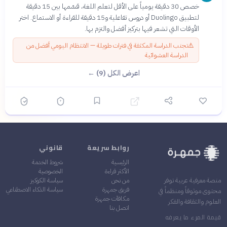
خصص 30 دقيقة يومياً على الأقل لتعلم اللغة، قسّمها بين 15 دقيقة
لتطبيق Duolingo أو دروس تفاعلية و15 دقيقة للقراءة أو الاستماع. اختر
الأوقات التي تشعر فيها بتركيز أفضل والتزم بها.
⚠️
تجنب الدراسة المكثفة في فترات طويلة — الانتظام اليومي أفضل من
الدراسة العشوائية
اعرض الكل (9) ←
روابط سريعة
قانوني
الرئيسية
شروط الخدمة
الأكثر قراءة
الخصوصية
من نحن
سياسة الكوكيز
منصة معرفية عربية توفر
فريق جمهرة
سياسة الذكاء الاصطناعي
محتوى موثوقاً ومنظماً في
مكافآت جمهرة
العلوم والثقافة والفكر
اتصل بنا
قيمة المرء ما يعرفه