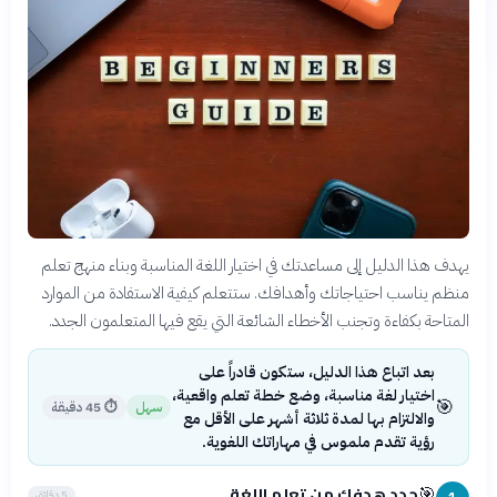
يهدف هذا الدليل إلى مساعدتك في اختيار اللغة المناسبة وبناء منهج تعلم
منظم يناسب احتياجاتك وأهدافك. ستتعلم كيفية الاستفادة من الموارد
المتاحة بكفاءة وتجنب الأخطاء الشائعة التي يقع فيها المتعلمون الجدد.
بعد اتباع هذا الدليل، ستكون قادراً على
اختيار لغة مناسبة، وضع خطة تعلم واقعية،
🎯
سهل
⏱
45 دقيقة
والالتزام بها لمدة ثلاثة أشهر على الأقل مع
رؤية تقدم ملموس في مهاراتك اللغوية.
حدد هدفك من تعلم اللغة
🎯
5 دقائق