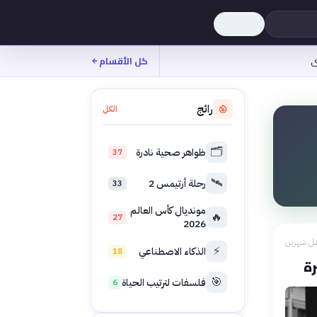
ى
كل الأقسام
رائج
الكل
🗂️
ظواهر صحية نادرة
37
🛰️
رحلة أرتيمس 2
33
مونديال كأس العالم
🔥
27
2026
بل شهرين
⚡
الذكاء الاصطناعي
18
رة
🎯
فلسفات لترتيب الحياة
6