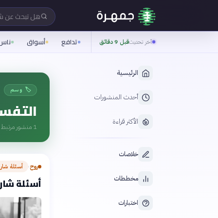
هل تبحث عن 
تدافع
أسواق
ناس
آخر تحديث
قبل 9 دقائق
الرئيسية
🏷️ وسم
أحدث المنشورات
التفسي
الأكثر قراءة
1
منشور مرتبط ب
خلاصات
روح
أسئلة شار
›
مخططات
أسئلة شارح
اختبارات