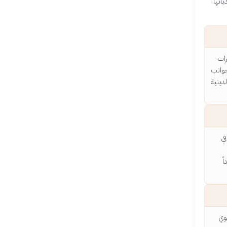
اتها
رات
جوانب
دينية
في
ً
وي