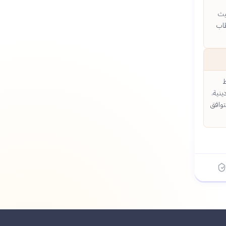
حيث
طاب
ط
ينية.
توافق