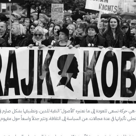
ة هي حركة تسعى للعودة إلى ما تعتبره 'الأصول' النقية للدين، وتطبيقها بشكل صارم ف
جلى تأثيراتها في عدة مجالات، من السياسة إلى الثقافة، وتثير جدلاً واسعاً حول مفهوم 