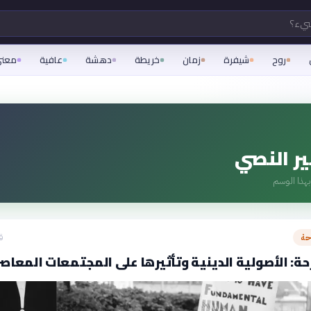
شيء؟
روح
شيفرة
زمان
خريطة
دهشة
عافية
معن
ر النصي
هذا الوسم
حة
ق
ة: الأصولية الدينية وتأثيرها على المجتمعات المعاص