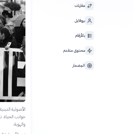
مقارنات
بروفايل
بالأرقام
محتوى متقدم
المِضمار
الأصولية الديني
جوانب الحياة. تت
والهوية.