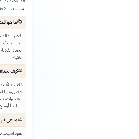
تعد الأصولية ال
السياسية والاجتم
📚
ما هو المف
الأصولية الدي
المعاصرة أو ا
الحياة الفردية
النقية.
⚖️
كيف تختلف 
تختلف الأصولية
فرض رؤيتها الد
التفسيرات، بين
سياسياً أوسع 
📈
ما هي أبرز
تعود أسباب صع