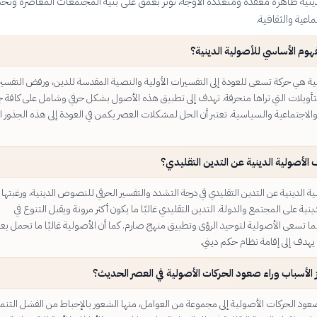
دينية ظاهرة معقدة ومتعددة الأوجه، تؤثر بعمق على بنية المجتمعات المعاصرة وتحدي
اعية والثقافية.
هوم الأساسي للأصولية الدينية؟
نية هي حركة تسعى للعودة إلى التفسيرات الأولية والنصية المقدسة للدين، ورفض التفسي
لتأويلات التي تراها منحرفة. تهدف إلى تطبيق هذه الأصول بشكل حرفي وشامل على كافة 
 والاجتماعية والسياسية. تعتبر أن الحل لمشكلات العصر يكمن في العودة إلى هذه الجذور ال
الأصولية الدينية عن التدين التقليدي؟
 الدينية عن التدين التقليدي في درجة التشدد والتفسير الحرفي للنصوص الدينية، ورغبتها 
ينية على المجتمع والدولة. التدين التقليدي غالبًا ما يكون أكثر مرونة ويقبل التنوع في
ما تسعى الأصولية لتوحيد الرؤى وتطبيق منهج صارم. كما أن الأصولية غالبًا ما تحمل بعدا
يهدف إلى إقامة نظام حكم ديني.
 الأسباب وراء صعود الحركات الأصولية في العصر الحديث؟
ود الحركات الأصولية إلى مجموعة من العوامل، منها الشعور بالإحباط من الفشل التنم