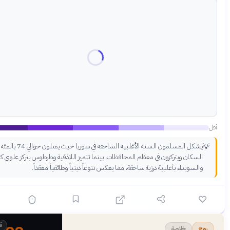
أكثر
يشكل المسلمون السنة الأغلبية الساحقة في سوريا حيث يمثلون حوالي 74 بالمئة من
كان ويتركزون في معظم المحافظات، بينما تتميز اللاذقية وطرطوس بتركز علوي كبير،
سويداء بأغلبية درزية ساحقة، مما يعكس تنوعاً دينياً وطائفياً معقداً.
قبل 3 أشهر
خلاصة