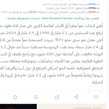
20
المسيحية تحافظ على الصدارة عددياً بـ 2.4 مليار
19
نقطة الانطلاق: 1990 كخط أساس للمقارنة
20
نمو اللادينيين يعكس العلمنة في أوروبا وآسيا الشرقية
2010
تسارع نمو الإسلام بعد 2010
:
مركز بيو للأبحاث (Pew Research Center) - الدراسات الديموغرافية العالمية
بيانات نمواً مطرداً في الأديان العالمية الكبرى على مدار ثلاثة عقود، حيث
ارتفع عدد المسلمين من 1.1 مليار في 1990 إلى 1.9 مليار في 2024، مسجلاً
أعلى معدل نمو نسبي بنحو 73%. شهدت المسيحية نمواً معتدلاً من 1.8 مليار
إلى 2.4 مليار نسمة، بينما بقيت الهندوسية مستقرة نسبياً عند حوالي 1.2 مليار.
البوذية حافظت على أعدادها حول 500 مليون مع تراجع طفيف في النسب
 العالمية. يعكس هذا الاتجاه ديناميكيات ديموغرافية مختلفة حسب
 الجغرافية، خاصة النمو السكاني المرتفع في دول آسيا وأفريقيا. اللادينيون
شهدوا ارتفاعاً ملحوظاً من 660 مليون إلى 1.2 مليار، خاصة في أوروبا وآسيا
.
قبل 4 أشهر