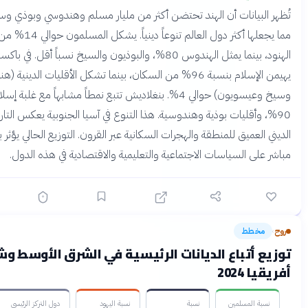
لبيانات أن الهند تحتضن أكثر من مليار مسلم وهندوسي وبوذي وسيخي،
مما يجعلها أكثر دول العالم تنوعاً دينياً. يشكل المسلمون حوالي 14% من السكان
الهنود، بينما يمثل الهندوس 80%، والبوذيون والسيخ نسباً أقل. في باكستان،
يهيمن الإسلام بنسبة 96% من السكان، بينما تشكل الأقليات الدينية (هندوس
وسيخ وعيسويون) حوالي 4%. بنغلاديش تتبع نمطاً مشابهاً مع غلبة إسلامية تبلغ
 وأقليات بوذية وهندوسية. هذا التنوع في آسيا الجنوبية يعكس التاريخ
العميق للمنطقة والهجرات السكانية عبر القرون. التوزيع الحالي يؤثر بشكل
لى السياسات الاجتماعية والتعليمية والاقتصادية في هذه الدول.
خطط
قبل 3 أشهر
 أتباع الديانات الرئيسية في الشرق الأوسط وشمال
2024
ة المسلمين
نسبة
نسبة اليهود
دول التركز الرئيسي