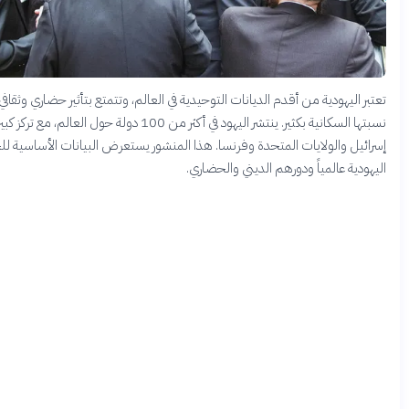
يهودية من أقدم الديانات التوحيدية في العالم، وتتمتع بتأثير حضاري وثقافي يفوق
نسبتها السكانية بكثير. ينتشر اليهود في أكثر من 100 دولة حول العالم، مع تركز كبير في
والولايات المتحدة وفرنسا. هذا المنشور يستعرض البيانات الأساسية للجالية
 عالمياً ودورهم الديني والحضاري.