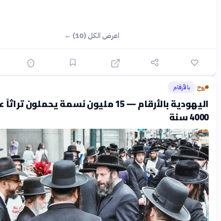
اعرض الكل (10) ←
الأرقام
قبل شهرين
اليهودية بالأرقام — 15 مليون نسمة يحملون تراثاً عمره