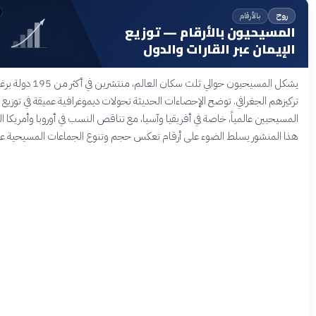
قبل 4 أشهر
بالأرقام
يحيون بالأرقام — توزيع
ان عبر القارات والدول
يشكل المسيحيون حوالي ثلث سكان العالم، منتشرين في أكثر من 195 دولة برغم اختلاف
الجغرافي. توضح الإحصاءات الحديثة تحولات ديموغرافية عميقة في توزيع
ن عالمياً، خاصة في أفريقيا وآسيا، مع تناقص النسب في أوروبا وأمريكا الشمالية.
نشور يسلط الضوء على أرقام تعكس حجم وتنوع الجماعات المسيحية عبر العالم.