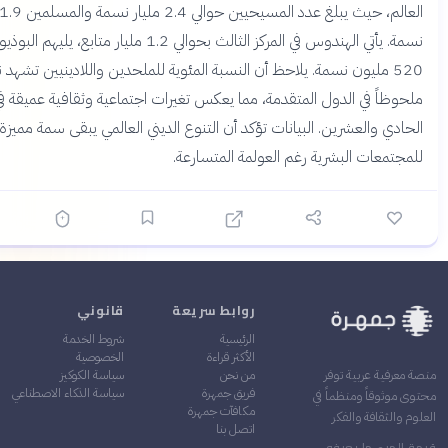
العالم، حيث يبلغ عدد المسيحيين حوالي 2.4 مليار نسمة والمسلمين 1.9 مليار
نسمة. يأتي الهندوس في المركز الثالث بحوالي 1.2 مليار متابع، يليهم البوذيون بنحو
5 مليون نسمة. يلاحظ أن النسبة المئوية للملحدين واللادينيين تشهد نمواً
 في الدول المتقدمة، مما يعكس تغيرات اجتماعية وثقافية عميقة في القرن
والعشرين. البيانات تؤكد أن التنوع الديني العالمي يبقى سمة مميزة
ات البشرية رغم العولمة المتسارعة.
روابط سريعة
قانوني
الرئيسية
شروط الخدمة
الأكثر قراءة
الخصوصية
من نحن
سياسة الكوكيز
 عربية توفر
فريق جمهرة
سياسة الذكاء الاصطناعي
اً ومنظماً في
مكافآت جمهرة
افة والفكر
اتصل بنا
 ما يعرفه