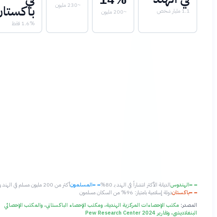
~230 مليون
باكستان
ر شخص
~200 مليون
1.6% فقط
هندوس
الديانة الأكثر انتشاراً في الهند بـ 80%
المسلمون
أكثر من 200 مليون مسلم في الهند وحدها
كستان
دولة إسلامية بامتياز: 96% من السكان مسلمون
:
مكتب الإحصاءات المركزية الهندية، ومكتب الإحصاء الباكستاني، والمكتب الإحصائي
تقارير Pew Research Center 2024