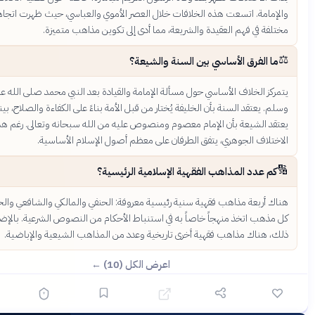
امة. اتسعت هذه الخلافات خلال العصر الأموي والعباسي، حيث ظهرت اتجاهات
 في فهم العقيدة والشريعة، مما أدى إلى تكوين مذاهب متميزة.
الفرق الأساسي بين السنة والشيعة؟
 الخلاف الأساسي حول مسألة الإمامة والقيادة بعد النبي محمد صلى الله عليه
يعتقد السنة بأن الخليفة يُختار من قبل الأمة بناءً على الكفاءة والصلاح، بينما
 الشيعة بأن الإمام معصوم ومنصوص عليه من الله سبحانه وتعالى. رغم هذا
لاف الجوهري، يتفق الطرفان على معظم أصول الإسلام الأساسية.
 عدد المذاهب الفقهية الإسلامية الرئيسية؟
أربعة مذاهب فقهية سنية رئيسية معروفة: الحنفي والمالكي والشافعي والحنبلي.
هب اتخذ منهجاً خاصاً به في استنباط الأحكام من النصوص الشرعية. بالإضافة إلى
هناك مذاهب فقهية أخرى تاريخية وعدد من المذاهب الشيعية والإباضية.
اعرض الكل (10) ←