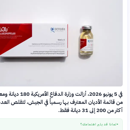
في 5 يونيو 2026، أزالت وزارة الدفاع الأمريكية 180 ديانة ومعتقداً
مة الأديان المعترف بها رسمياً في الجيش، لتقلص العدد من
انة فقط.
ا قد يثير اهتمامك؟