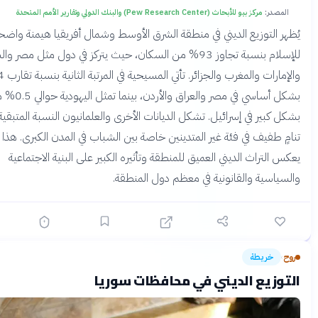
:
مركز بيو للأبحاث (Pew Research Center) والبنك الدولي وتقارير الأمم المتحدة
لتوزيع الديني في منطقة الشرق الأوسط وشمال أفريقيا هيمنة واضحة
للإسلام بنسبة تجاوز 93% من السكان، حيث يتركز في دول مثل مصر والسعودية
والإمارات والمغرب والجزائر. تأتي المسيحية في المرتبة الثانية بنسبة تقارب 4%
بشكل أساسي في مصر والعراق والأردن، بينما تمثل اليهودية حوالي 0.5% متمركزة
ير في إسرائيل. تشكل الديانات الأخرى والعلمانيون النسبة المتبقية، مع
فيف في فئة غير المتدينين خاصة بين الشباب في المدن الكبرى. هذا التوزيع
تراث الديني العميق للمنطقة وتأثيره الكبير على البنية الاجتماعية
ية والقانونية في معظم دول المنطقة.
ريطة
قبل 3 أشهر
يع الديني في محافظات سوريا