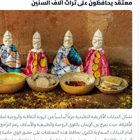
 يحافظون على تراث آلاف السنين
يانات الأفريقية التقليدية جزءاً أساسياً من الهوية الثقافية والروحية لملايين
، حيث تمزج بين الإيمان بالقوى الروحية والطبيعية والأسلاف. رغم التراجع النسبي
ديانات السماوية الكبرى، تحافظ هذه المعتقدات على حضور قوي خاصة في دول
القارة السمراء، حيث تشهد إحياء متزايد كجزء من استعادة الهويات الوطنية