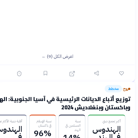
اعرض الكل (9) ←
خطط
قبل 3 أشهر
 أتباع الديانات الرئيسية في آسيا الجنوبية: الهند
ان وبنغلاديش 2024
ر تجمع ديني
نسبة
نسبة الإسلام
أقلية دينية الأكثر تعرضاً
المسلمين في
في باكستان
لهندوس
الهندوس
الهند
96%
 الهند
في
14%