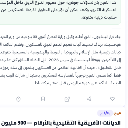
لتغيير يثير تساؤلات جوهرية حول مفهوم التنوع الديني داخل المؤسسات
رية الكبرى، وكيف يمكن أن يؤثر على الحقوق الفردية للعسكريين من
ت دينية متنوعة.
 البنتاجون، الذي أعلنه وكيل وزارة الدفاع أنتوني تاتا بتوجيه من وزير الحرب بيت
 بهدف تبسيط آليات تقديم الدعم الديني للعسكريين. وتضم القائمة الجديدة
ئيسية مثل الإسلام واليهودية والبوذية والهندوسية والمسيحية بتنوعاتها، إضافة
إلى اللاأدريين. ووفقاً لهيجسيث في مارس 2026، فإن النظام السابق كان «غير عملي وغير
طبيق»، حيث أن الغالبية العظمى من العسكريين ينتمون إلى ستة رموز دينية
 تضمن التغيير توجيهاً للقساوسة العسكريين باستبدال شارات الرتب بشاراتهم
، للتأكيد على دورهم الروحي قبل صفتهم كضباط.
الأرقام
قبل شهرين
الديانات الأفريقية التقليدية بالأرقام — 300 مليون