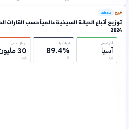
خطط
قبل شهرين
 أتباع الديانة السيخية عالمياً حسب القارات الكبرى
ر تجمع
نسبة آسيا
إجمالي عالمي
سيا
89.4%
30 مليون
ة
%
تقريباً