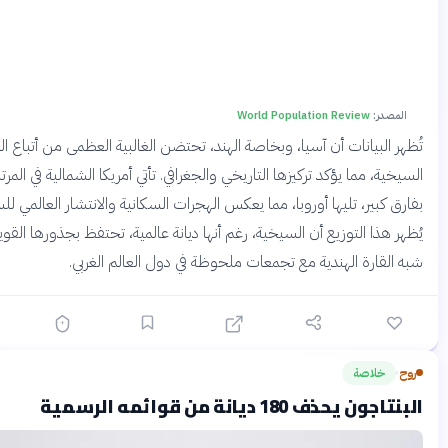
:
World Population Review
لبيانات أن آسيا، وبخاصة الهند، تحتضن الغالبية العظمى من أتباع الديانة
 مما يؤكد تركيزها التاريخي والجغرافي. تأتي أمريكا الشمالية في المرتبة الثانية
بير، تليها أوروبا، مما يعكس الهجرات السكانية والانتشار العالمي للسيخ.
ذا التوزيع أن السيخية، رغم أنها ديانة عالمية، تحتفظ بجذورها القوية في
ارة الهندية مع تجمعات ملحوظة في دول العالم الغربي.
لاصة
قبل شهرين
ف 180 ديانة من قوائمه الرسمية