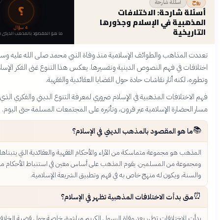
أسئلة شارحة
؟
 شارحة: الاختلافات
بية في الإسلام وجذورها
4
سؤال
يخية
ما هو المقصود بالمذهب الديني في الإسلام؟
لمذاهب والطوائف الإسلامية منذ وفاة النبي محمد صلى الله عليه وسلم، نتيجة
ت في فهم النصوص الدينية وتفسيرها. يعكس هذا التنوع غنى الفكر الإسلامي
لكنه أثار نقاشات حادة حول القضايا العقائدية والفقهية.
تلافات المذهبية في الإسلام ضروري لمعرفة التنوع الديني والفكري الذي شكّل
ضارة الإسلامية عبر قرون، وتأثيره على المجتمعات المسلمة حتى اليوم.
 هو المقصود بالمذهب الديني في الإسلام؟
 هو مجموعة متماسكة من الآراء والأحكام الفقهية والعقائدية التي يتبناها علماء
عة من المسلمين. يقوم المذهب على أساس معين في استنباط الأحكام من القرآن
ة، ويكون له منهج خاص به في فهم وتطبيق الشريعة الإسلامية.
ى بدأت الاختلافات المذهبية تظهر في الإسلام؟
الاختلافات تظهر بعد وفاة الرسول الكريم مباشرة، خاصة حول قضية الخلافة