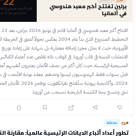
22
ن تفتتح أكبر معبد هندوسي
افتتاح أكبر معبد هندوسي في ألمانيا قادم في يونيو
مانيا
2026 ببرلين، بعد 22 سنة من التخ
افتتاح أكبر معبد هندوسي في ألمانيا قادم في يونيو 2026 ببرلين، بعد 22 سنة من
التخطيط. المشروع الذي بدأ عام 2004 يعكس تحولاً أعمق في الخريطة الدينية
ية، حيث لا يمثل مجرد إضافة معمارية بل شهادة على إعادة توزيع
ءات الدينية في قلب أوروبا. في الوقت ذاته تقلص عدد أعضاء الكنائس
ية الرئيسية، حيث كان أكثر من نصف الألمان يعتبرون أنفسهم أعضاء فيها
وات فقط. الهندوسيون ليسوا وحدهم: معابد بوذية افتُتحت في برلين
2024، وأكاديمية يهودية ستُفتتح بفرانكفورت نوفمبر 2026. الأديان الجديدة
تسع بينما الكنيسة التاريخية تنسحب من أوروبا.
خطط
قبل 3 أشهر
عداد أتباع الديانات الرئيسية عالمياً: مقارنة النمو