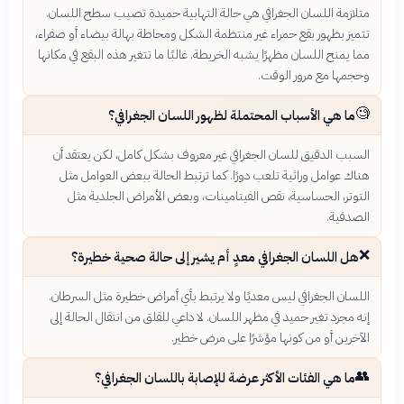
متلازمة اللسان الجغرافي هي حالة التهابية حميدة تصيب سطح اللسان.
تتميز بظهور بقع حمراء غير منتظمة الشكل ومحاطة بهالة بيضاء أو صفراء،
مما يمنح اللسان مظهرًا يشبه الخريطة. غالبًا ما تتغير هذه البقع في مكانها
وحجمها مع مرور الوقت.
🧐
ما هي الأسباب المحتملة لظهور اللسان الجغرافي؟
السبب الدقيق للسان الجغرافي غير معروف بشكل كامل، لكن يعتقد أن
هناك عوامل وراثية تلعب دورًا. كما ترتبط الحالة ببعض العوامل مثل
التوتر، الحساسية، نقص الفيتامينات، وبعض الأمراض الجلدية مثل
الصدفية.
❌
هل اللسان الجغرافي معدٍ أم يشير إلى حالة صحية خطيرة؟
اللسان الجغرافي ليس معديًا ولا يرتبط بأي أمراض خطيرة مثل السرطان.
إنه مجرد تغير حميد في مظهر اللسان. لا داعي للقلق من انتقال الحالة إلى
الآخرين أو من كونها مؤشرًا على مرض خطير.
👥
ما هي الفئات الأكثر عرضة للإصابة باللسان الجغرافي؟