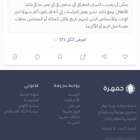
يمكن أن يصيب اللسان الجغرافي أي شخص في أي عمر، بما في ذلك
الأطفال. ومع ذلك، تشير بعض الدراسات إلى أنه قد يكون أكثر شيوعًا لدى
الإناث والأشخاص الذين لديهم تاريخ عائلي للحالة، أو المصابين بحالات
معينة مثل الربو أو الأكزيما.
اعرض الكل (7) ←
روابط سريعة
قانوني
الرئيسية
شروط الخدمة
الأكثر قراءة
الخصوصية
من نحن
سياسة الكوكيز
منصة معرفية عربية توفر
فريق جمهرة
سياسة الذكاء الاصطناعي
محتوى موثوقاً ومنظماً في
مكافآت جمهرة
العلوم والثقافة والفكر
اتصل بنا
قيمة المرء ما يعرفه