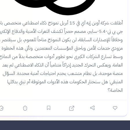
أطلقت شركة أوبن إيه آي في 15 أبريل نموذج ذكاء اصطناعي متخصص باسم
جي بي تي-5.4-سايبر، مصمم حصراً لكشف الثغرات الأمنية والدفاع الإلكتروني.
لافاً للإصدارات السابقة، لن يكون النموذج متاحاً للعموم، بل سيقتصر على
ودي خدمات الأمن وباحثي المؤسسات المعتمدين. وتأتي هذه الخطوة
ط تسارع الشركات الكبرى نحو تطوير أدوات متخصصة بدلاً من النماذج
امة. ويعكس التحرك الجديد إدراكاً متنامياً أن الذكاء الاصطناعي لم يعد
صة موحدة، بل نظام متشعب يخدم احتياجات أمنية محددة. السؤال
متبقي: هل ستختار الحكومات هذه الأدوات الموثوقة أم تبني بدائلها
خاصة؟