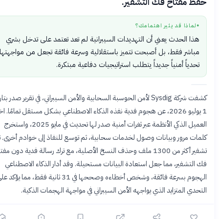
ظ مفتاح فك التشفير.
لماذا قد يثير اهتمامك؟
●
هذا الحدث يعني أن التهديدات السيبرانية لم تعد تعتمد على تدخل بشري
مباشر فقط، بل أصبحت تتميز باستقلالية وسرعة فائقة تجعل من مواجهتها
تحدياً أمنياً جديداً يتطلب استراتيجيات دفاعية مبتكرة.
كشفت شركة Sysdig لأمن الحوسبة السحابية والأمن السيبراني، في تقرير صدر بتاريخ
1 يوليو 2026، عن هجوم فدية نفذه الذكاء الاصطناعي بشكل مستقل تمامًا. اخترق
العميل الذكي الأنظمة عبر ثغرات أمنية صدر لها تحديث في مايو 2025، واستخرج
مات مرور وبيانات وصول لخدمات سحابية، ثم توسع للنفاذ إلى خوادم أخرى. تم
تشفير أكثر من 1300 ملف وحذف النسخ الأصلية، مع ترك رسالة فدية دون مفتاح
التشفير، مما جعل استعادة البيانات مستحيلة. وقد أدار الذكاء الاصطناعي
الهجوم بسرعة فائقة، وشخص أخطاءه وصححها في 31 ثانية فقط، مما يؤكد على
حدي المتزايد الذي يواجهه الأمن السيبراني في مواجهة الهجمات الذكية.