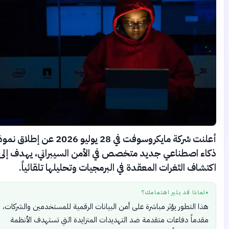
أعلنت شركة مايكروسوفت في 28 يوليو 2026 عن إطلاق نموذج
اء اصطناعي جديد متخصص في الأمن السيبراني، يهدف إلى
تشاف الثغرات المعقدة في البرمجيات وتحليلها تلقائياً.
لماذا قد يثير اهتمامك؟
●
هذا التطور يؤثر مباشرة على أمن البيانات الرقمية للمستخدمين والشركات،
مقدماً دفاعات متقدمة ضد التهديدات المتزايدة التي تستهدف الأنظمة