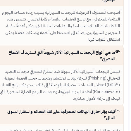
أصبحت المصارف أكثر عرضة للهجمات السيبرانية بسبب زيادة مساحة الهجوم
المتاحة للمخترقين مع توسع الخدمات الرقمية ونقاط الاتصال. تتضمن هذه
النقاط بيانات العملاء الحساسة والمعاملات المالية التي تشكل أهدافًا جذابة
للمجرمين السيبرانيين، إضافة إلى اعتمادها على أنظمة وشبكات معقدة يمكن
استغلال الثغرات فيها.
🦠
ما هي أنواع الهجمات السيبرانية الأكثر شيوعاً التي تستهدف القطاع
المصرفي؟
تشمل الهجمات السيبرانية الأكثر شيوعًا ضد القطاع المصرفي هجمات التصيد
الاحتيالي (Phishing) لسرقة بيانات الاعتماد، وهجمات حجب الخدمة الموزعة
(DDoS) لتعطيل الخدمات المصرفية. بالإضافة إلى ذلك، تستهدف برامج الفدية
(Ransomware) أنظمة البنوك لابتزازها، وهجمات البرامج الضارة المتطورة التي
تهدف إلى سرقة الأموال مباشرة.
📉
كيف يؤثر اختراق البيانات المصرفية على ثقة العملاء واستقرار السوق
المالي؟
يؤدي اختراق البيانات المصرفية إلى تآكل كبير في ثقة العملاء، مما قد يدفعهم إلى