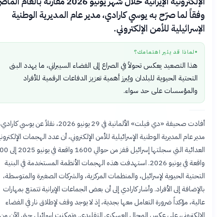
الإلكترونية الإيرانية خلال شهر يونيو 2026 مقارنة بالعام الماضي،
قاً لما صرّح به يوسي كارادي، مدير عام المديرية الوطنية
إسرائيلية للأمن الإلكتروني.
لماذا قد يثير اهتمامك؟
●
هذا التصعيد يعكس تحولاً في الصراع إلى الفضاء السيبراني، ما يهدد البنى
التحتية الحيوية للبلدان ويُبرز أهمية تعزيز الدفاعات الرقمية للأفراد
والمؤسسات على حد سواء.
أفادت صحيفة «دي فيلت» الألمانية في 29 يونيو 2026، نقلاً عن يوسي كارادي،
ر عام المديرية الوطنية الإسرائيلية للأمن الإلكتروني، أن عدد الهجمات الإلكترونية
العدائية التي سجلتها إسرائيل قفز من حوالي 1600 واقعة في يونيو 2025 إلى 4800
واقعة في يونيو 2026. استهدفت هذه الهجمات الأنظمة المستخدمة في البنية
حتية الحيوية لإسرائيل، والمنظمات المركزية، والشركات الصغيرة والمتوسطة،
إضافة إلى الأفراد. وأشار كارادي إلى أن بعض الجماعات الإيرانية تتمتع بمهارات
ية، مؤكداً ضرورة التعامل معها بجدية، إذ لا يوجد وقف لإطلاق نار في الفضاء
لكتروني، على عكس المجال العسكري التقليدي. وتمكنت إسرائيل حتى الآن من