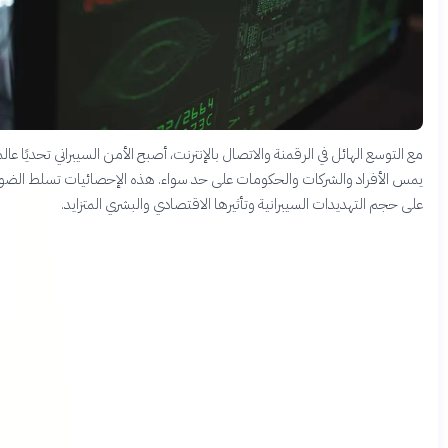
التوسع الهائل في الرقمنة والاتصال بالإنترنت، أصبح الأمن السيبراني تحديًا عالميًا
س الأفراد والشركات والحكومات على حد سواء. هذه الإحصائيات تسلط الضوء
 حجم التهديدات السيبرانية وتأثيرها الاقتصادي والبشري المتزايد.