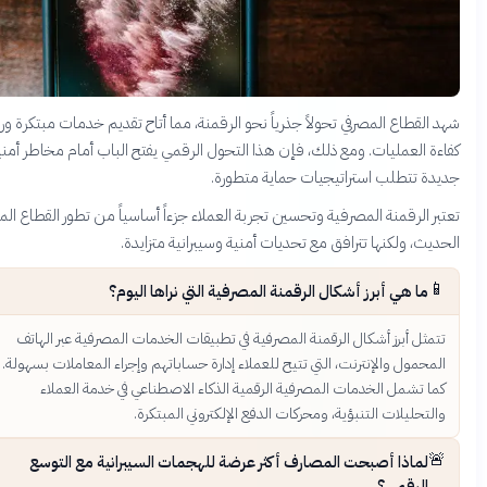
 القطاع المصرفي تحولاً جذرياً نحو الرقمنة، مما أتاح تقديم خدمات مبتكرة ورفع
ءة العمليات. ومع ذلك، فإن هذا التحول الرقمي يفتح الباب أمام مخاطر أمنية
يدة تتطلب استراتيجيات حماية متطورة.
بر الرقمنة المصرفية وتحسين تجربة العملاء جزءاً أساسياً من تطور القطاع المالي
ديث، ولكنها تترافق مع تحديات أمنية وسيبرانية متزايدة.
📱
ما هي أبرز أشكال الرقمنة المصرفية التي نراها اليوم؟
تتمثل أبرز أشكال الرقمنة المصرفية في تطبيقات الخدمات المصرفية عبر الهاتف
المحمول والإنترنت، التي تتيح للعملاء إدارة حساباتهم وإجراء المعاملات بسهولة.
كما تشمل الخدمات المصرفية الرقمية الذكاء الاصطناعي في خدمة العملاء
والتحليلات التنبؤية، ومحركات الدفع الإلكتروني المبتكرة.
🚨
لماذا أصبحت المصارف أكثر عرضة للهجمات السيبرانية مع التوسع
الرقمي؟