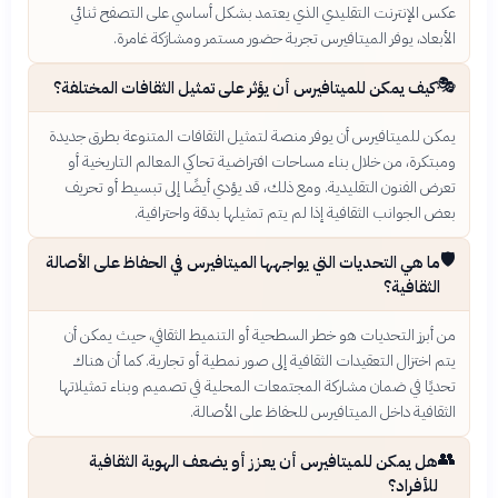
عكس الإنترنت التقليدي الذي يعتمد بشكل أساسي على التصفح ثنائي
الأبعاد، يوفر الميتافيرس تجربة حضور مستمر ومشارَكة غامرة.
🎭
كيف يمكن للميتافيرس أن يؤثر على تمثيل الثقافات المختلفة؟
يمكن للميتافيرس أن يوفر منصة لتمثيل الثقافات المتنوعة بطرق جديدة
ومبتكرة، من خلال بناء مساحات افتراضية تحاكي المعالم التاريخية أو
تعرض الفنون التقليدية. ومع ذلك، قد يؤدي أيضًا إلى تبسيط أو تحريف
بعض الجوانب الثقافية إذا لم يتم تمثيلها بدقة واحترافية.
🛡️
ما هي التحديات التي يواجهها الميتافيرس في الحفاظ على الأصالة
الثقافية؟
من أبرز التحديات هو خطر السطحية أو التنميط الثقافي، حيث يمكن أن
يتم اختزال التعقيدات الثقافية إلى صور نمطية أو تجارية. كما أن هناك
تحديًا في ضمان مشاركة المجتمعات المحلية في تصميم وبناء تمثيلاتها
الثقافية داخل الميتافيرس للحفاظ على الأصالة.
👥
هل يمكن للميتافيرس أن يعزز أو يضعف الهوية الثقافية
للأفراد؟