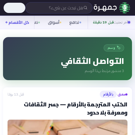
هل تبحث عن شيء؟
تدافع
أسواق
ناس
روح
كل الأقسام
شيف
آخر تحديث
قبل 19 دقيقة
🏷️ وسم
التواصل الثقافي
3
منشور مرتبط بهذا الوسم
معنى
بالأرقام
قبل 13 يومًا
›
الكتب المترجمة بالأرقام — جسر الثقافات
ومعرفة بلا حدود