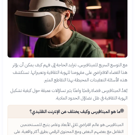
مع التوسع السريع للميتافيرس، تتزايد الحاجة إلى فهم كيف يمكن أن يؤثر
هذا الفضاء الافتراضي على مفهومنا للهوية الثقافية وتعبيراتها. تستكشف
هذه الأسئلة التعقيدات المحيطة بهذا التقاطع المثير.
يُعَدّ الميتافيرس فضاءً رقميًا واعدًا يثير تساؤلات عميقة حول كيفية تشكيل
الهوية الثقافية في ظل تضاؤل الحدود المادية.
🌐
ما هو الميتافيرس وكيف يختلف عن الإنترنت التقليدي؟
الميتافيرس هو عالم افتراضي ثلاثي الأبعاد وغامر، يتيح للمستخدمين
التفاعل مع بعضهم البعض ومع المحتوى الرقمي بطرق أكثر واقعية. على