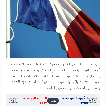
شهدت أوروبا منذ القرن الثامن عشر حركات ثورية غيّرت مسار التاريخ، حيث
أطاحت الثورة الفرنسية بالنظام الملكي المطلق ورسخت مبادئ الحرية
والمساواة، بينما غيّرت الثورة الروسية البنية الاقتصادية والاجتماعية تماماً
نحو النموذج الاشتراكي. تبرز المقارنة بينهما الفروقات الجوهرية في الأهداف
والوسائل والتبعات على الشعوب والعالم.
الثورة الفرنسية
الثورة الروسية
🇷🇺
🇫🇷
مقابل
1917
1789