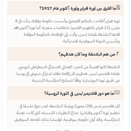
🗓️
ما الفرق بين ثورة فبراير وثورة أكتوبر عام 1917؟
ثورة فبراير أطاحت بالحكم القيصري وأسست حكومة مؤقتة، بدأت في 8
مارس (23 فبراير بالتقويم القديم) بانتفاضات شعبية. أما ثورة أكتوبر فقد
قادها البلاشفة بقيادة لينين، وأدت إلى الإطاحة بالحكومة المؤقتة
وتأسيس الدولة السوفيتية الاشتراكية.
🚩
من هم البلاشفة وما كان هدفهم؟
البلاشفة كانوا فصيلاً من الحزب العمالي الاشتراكي الديمقراطي الروسي،
بقيادة فلاديمير لينين. هدفهم كان إقامة نظام اشتراكي شيوعي في روسيا
عن طريق ثورة البروليتاريا، وفقًا للمبادئ الماركسية اللينينية.
👨‍⚖️
ما هو دور فلاديمير لينين في الثورة الروسية؟
كان فلاديمير لينين قائدًا محوريًا وزعيمًا للبلاشفة، لعب دورًا حاسمًا في
تنظيم ثورة أكتوبر وقيادتها. صاغ النظريات اللينينية، التي كانت تعديلًا
للماركسية، وقاد أول حكومة سوفيتية، مُؤسسًا بذلك الاتحاد السوفيتي.