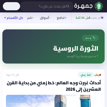
هل تبحث عن شيء؟
تدافع
أسواق
ناس
روح
كل الأقسام
شيفر
آخر تحديث
قبل 31 ثانية
🏷️ وسم
الثورة الروسية
7
منشور مرتبط بهذا الوسم
زمان
خط زمني
قبل 19 يومًا
›
أحداث غيرت وجه العالم: خط زمني من بداية القرن
العشرين إلى 2026