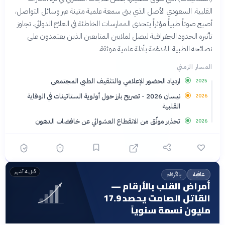
القلبية. السعودي الأصل الذي بنى سمعة علمية متينة عبر وسائل التواصل،
أصبح صوتاً طبياً مؤثراً يتحدى الممارسات الخاطئة في العلاج الدوائي. تجاوز
تأثيره الحدود الجغرافية ليصل لملايين المتابعين الذين يعتمدون على
نصائحه الطبية المُدعّمة بأدلة علمية موثقة.
المسار الزمني
ازدياد الحضور الإعلامي والتثقيف الطبي المجتمعي
2025
نيسان 2026 - تصريح بارز حول أولوية الستاتينات في الوقاية
2026
القلبية
تحذير موثّق من الانقطاع العشوائي عن خافضات الدهون
2026
قبل 4 أشهر
بالأرقام
عافية
أمراض القلب بالأرقام —
القاتل الصامت يحصد 17.9
مليون نسمة سنوياً