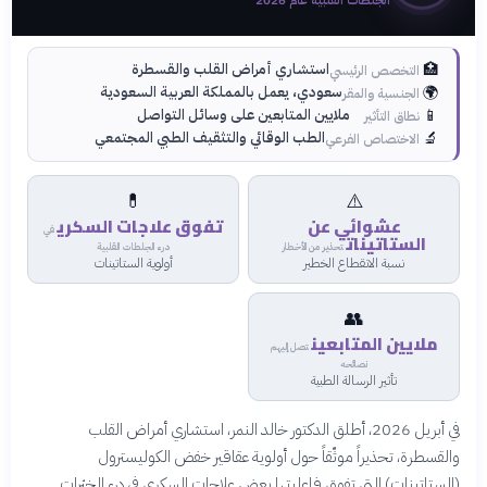
الجلطات القلبية عام 2026
🏥
استشاري أمراض القلب والقسطرة
التخصص الرئيسي
🌍
سعودي، يعمل بالمملكة العربية السعودية
الجنسية والمقر
📱
ملايين المتابعين على وسائل التواصل
نطاق التأثير
🔬
الطب الوقائي والتثقيف الطبي المجتمعي
الاختصاص الفرعي
💊
⚠️
عشوائي عن
تفوق علاجات السكري
في
الستاتينات
تحذير من الأخطار
درء الجلطات القلبية
نسبة الانقطاع الخطير
أولوية الستاتينات
👥
ملايين المتابعين
تصل إليهم
نصائحه
تأثير الرسالة الطبية
في أبريل 2026، أطلق الدكتور خالد النمر، استشاري أمراض القلب
والقسطرة، تحذيراً موثّقاً حول أولوية عقاقير خفض الكوليسترول
(الستاتينات) التي تفوق فاعليتها بعض علاجات السكري في درء الخثرات