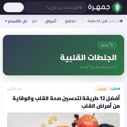
هل تبحث عن شيء؟
تدافع
أسواق
ناس
روح
كل الأقسام
شيف
آخر تحديث
قبل 14 دقيقة
🏷️ وسم
الجلطات القلبية
3
منشور مرتبط بهذا الوسم
عافية
ترتيب
قبل 3 أشهر
›
أفضل 12 طريقة لتحسين صحة القلب والوقاية
من أمراض القلب