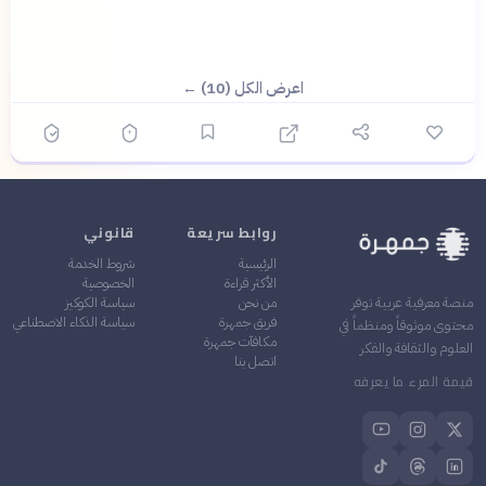
اعرض الكل (10) ←
روابط سريعة
قانوني
الرئيسية
شروط الخدمة
الأكثر قراءة
الخصوصية
من نحن
سياسة الكوكيز
منصة معرفية عربية توفر
فريق جمهرة
سياسة الذكاء الاصطناعي
محتوى موثوقاً ومنظماً في
مكافآت جمهرة
العلوم والثقافة والفكر
اتصل بنا
قيمة المرء ما يعرفه