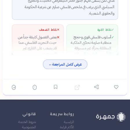
مثالي لمن يسعى لفهم جذور الفكر الديمقراطي الحديث، وللقارئ
السياسي الذي يرغب في ملخص فلسفي صارم عن شرعية الحكومة
والحقوق الشعبية.
✓
نقاط القوة
✕
نقاط الضعف
أسلوب فلسفي قوي وحجج
بعض الفصول كثيفة جداً من
✕
✓
منطقية صارمة تحدّي الملكية
حيث التجريد الفلسفي، مما
المطلقة بجرأة غير مسبوقة
قد يصعب على القارئ غير
التأسيس لمفهوم السيادة
المتخصص
✓
الشعبية الذي صار أساس
يثير الكتاب تناقضات (خاصة
✕
عرض كامل المراجعة
←
الديمقراطية الحديثة
حول «الإرادة العامة» و«تمثيل
الربط العميق بين طبيعة
الشعب») لم يحسمها روسو
✓
الإنسان وطبيعة النظام
بشكل نهائي
السياسي — رؤية متكاملة
رغم قدمه (260 سنة)، يظل
✓
الكتاب حياً وذا صلة مباشرة
بأزماتنا السياسية المعاصرة
روابط سريعة
قانوني
الرئيسية
شروط الخدمة
الأكثر قراءة
الخصوصية