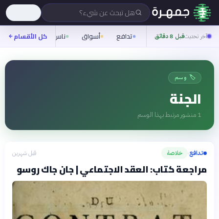
هل تبحث عن شيء؟
تدافع
أسواق
ناس
روح
كل الأقسام
شيفر
آخر تحديث
قبل 8 دقائق
🏷️ وسم
الجنة
1
منشور مرتبط بهذا الوسم
تدافع
خلاصة
قبل شهرين
›
مراجعة كتاب: العقد الاجتماعي | جان جاك روسو