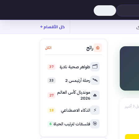
ى
كل الأقسام
رائج
الكل
🗂️
ظواهر صحية نادرة
37
🛰️
رحلة أرتيمس 2
33
مونديال كأس العالم
🔥
27
2026
 3 أشهر
⚡
الذكاء الاصطناعي
18
🎯
فلسفات لترتيب الحياة
6