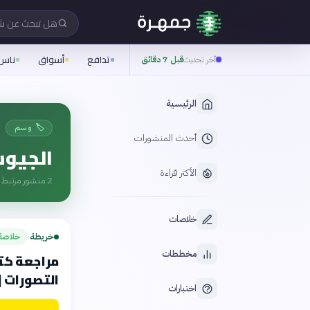
هل تبحث عن 
تدافع
أسواق
ناس
آخر تحديث
قبل 7 دقائق
الرئيسية
🏷️ وسم
أحدث المنشورات
الجيو
الأكثر قراءة
2
منشور مرتبط ب
خلاصات
خريطة
خلاصة
›
مخططات
مراجعة كتا
التصورات |
اختبارات