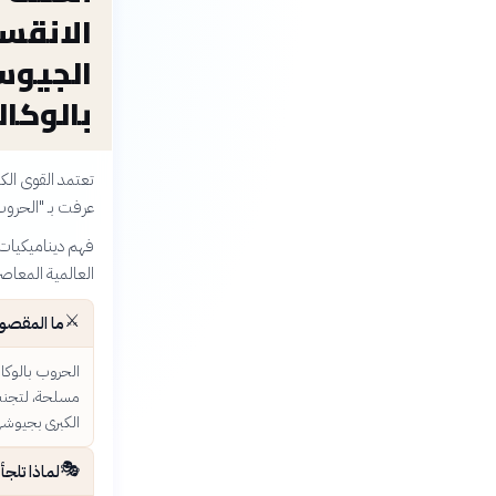
الانقس
الجيوس
بالوكال
تعتمد القوى الك
عرفت بـ "الحروب 
فهم ديناميكيات ا
العالمية المعاصر
⚔️
ما المقصود
الحروب بالوكا
مسلحة، لتجنب 
الكبرى بجيوشه
🎭
لماذا تلجأ