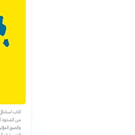
كتاب استثنائي
من الشذوذ الج
والصور المؤث