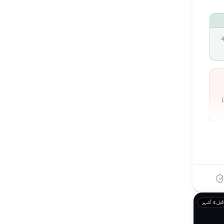
ة
ا
ب
ر
قبل 4 أشهر