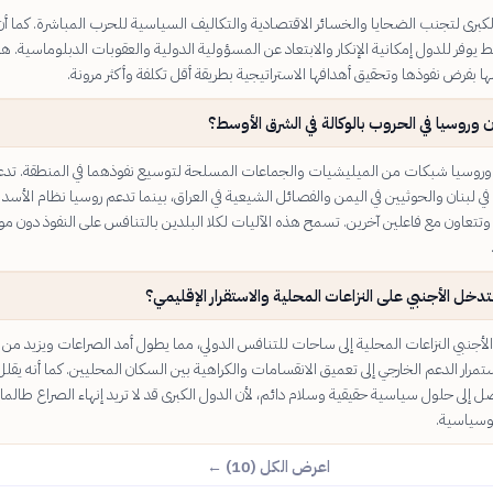
كبرى لتجنب الضحايا والخسائر الاقتصادية والتكاليف السياسية للحرب المباشرة. كما أن
وفر للدول إمكانية الإنكار والابتعاد عن المسؤولية الدولية والعقوبات الدبلوماسية. هذ
 بفرض نفوذها وتحقيق أهدافها الاستراتيجية بطريقة أقل تكلفة وأكثر مرونة.
ان وروسيا في الحروب بالوكالة في الشرق الأوسط؟
وروسيا شبكات من الميليشيات والجماعات المسلحة لتوسيع نفوذهما في المنطقة. تد
 في لبنان والحوثيين في اليمن والفصائل الشيعية في العراق، بينما تدعم روسيا نظام الأسد 
وتتعاون مع فاعلين آخرين. تسمح هذه الآليات لكلا البلدين بالتنافس على النفوذ دون مو
لتدخل الأجنبي على النزاعات المحلية والاستقرار الإقليمي؟
لأجنبي النزاعات المحلية إلى ساحات للتنافس الدولي، مما يطول أمد الصراعات ويزيد من
تمرار الدعم الخارجي إلى تعميق الانقسامات والكراهية بين السكان المحليين. كما أنه يقل
ل إلى حلول سياسية حقيقية وسلام دائم، لأن الدول الكبرى قد لا تريد إنهاء الصراع طالما
وسياسية.
اعرض الكل (10) ←