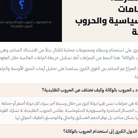
؟
امات
ياسية والحروب
4
سؤال
ما المقصود بـ الحروب بالوكالة وكيف تخ
الحروب التقليدية؟
ة
برى على استخدام وسطاء ومجموعات محلية للقتال بدلاً من الاشتباك المباشر، وهي
بالوكالة". هذا النمط من الصراعات أعاد تشكيل خريطة النزاعات العالمية خلال العقود ا
لصراع غير المباشر بين القوى الكبرى يساعدنا على تحليل أزمات الشرق الأوسط والنزاع
ة.
 بـ الحروب بالوكالة وكيف تختلف عن الحروب التقليدية؟
لة هي صراعات تشن فيها دولة كبرى من خلال وسيط آخر، سواء كان دولة أصغر أو جماعة
الخسائر المباشرة والمسؤولية الدبلوماسية. بعكس الحروب التقليدية، لا تشارك القوة
ا بشكل مباشر، بل توفر الدعم العسكري والمالي واللوجستي للطرف الموالي لها.
 الدول الكبرى إلى استخدام الحروب بالوكالة؟