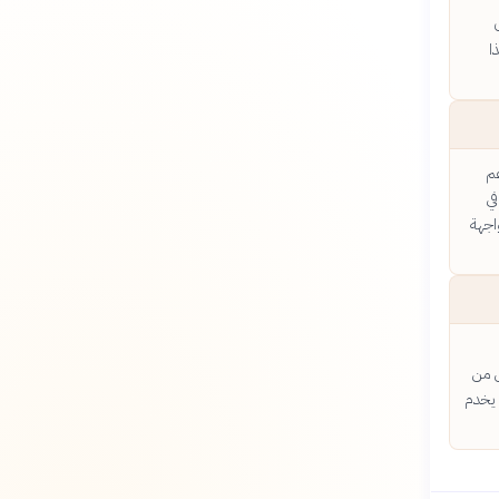
ا
عم
في
اجهة
ل من
 يخدم