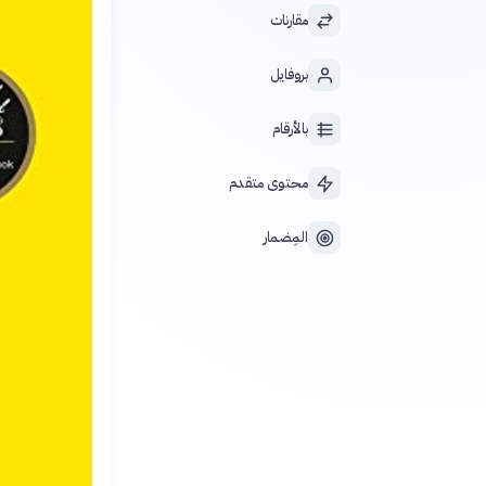
مقارنات
بروفايل
بالأرقام
محتوى متقدم
المِضمار