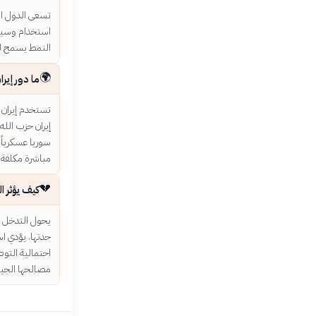
تسعى الدول ال
استخدام وسيط ي
النمط يسمح لها
🌍
ما دور إير
تستخدم إيران 
إيران حزب الله
سوريا عسكرياً 
مباشرة مكلفة.
💔
كيف يؤثر ا
يحول التدخل ا
حدتها. يؤدي اس
احتمالية التوص
مصالحها الجي