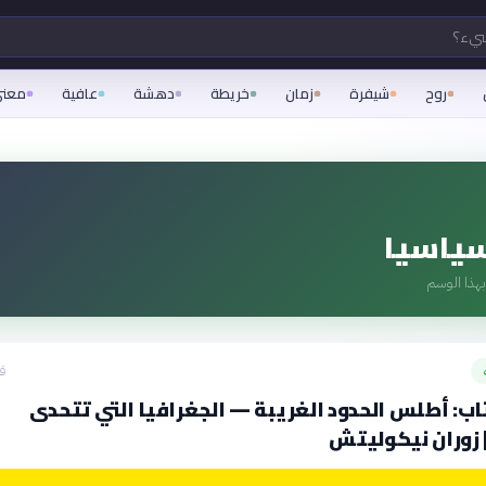
شيء؟
روح
شيفرة
زمان
خريطة
دهشة
عافية
معن
سياسيا
هذا الوسم
قبل
ب: أطلس الحدود الغريبة — الجغرافيا التي تتحدى
 زوران نيكوليتش