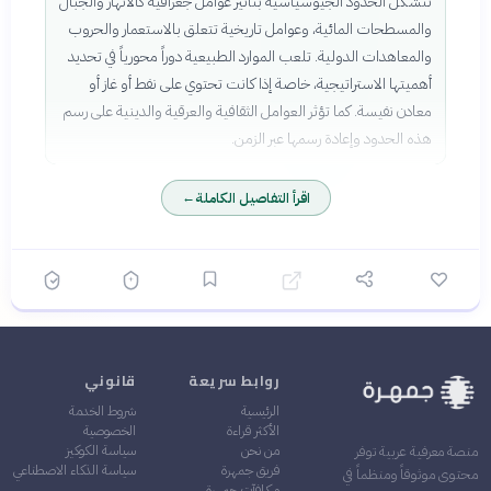
تتشكل الحدود الجيوسياسية بتأثير عوامل جغرافية كالأنهار والجبال
والمسطحات المائية، وعوامل تاريخية تتعلق بالاستعمار والحروب
والمعاهدات الدولية. تلعب الموارد الطبيعية دوراً محورياً في تحديد
أهميتها الاستراتيجية، خاصة إذا كانت تحتوي على نفط أو غاز أو
معادن نفيسة. كما تؤثر العوامل الثقافية والعرقية والدينية على رسم
هذه الحدود وإعادة رسمها عبر الزمن.
اقرأ التفاصيل الكاملة
←
روابط سريعة
قانوني
الرئيسية
شروط الخدمة
الأكثر قراءة
الخصوصية
من نحن
سياسة الكوكيز
منصة معرفية عربية توفر
فريق جمهرة
سياسة الذكاء الاصطناعي
محتوى موثوقاً ومنظماً في
مكافآت جمهرة