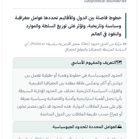
Geopolitical Boundaries
خطوط فاصلة بين الدول والأقاليم تحددها عوامل جغرافية
وسياسية وتاريخية، وتؤثر على توزيع السلطة والموارد
والنفوذ في العالم
📜
مركبة من كلمتي «جيو» (Geo) بمعنى الأرض و«سياسية» (Politics)، أي
السياسة المرتبطة بالجغرافيا والموقع الجغرافي
🗺️
التعريف والمفهوم الأساسي
الحدود الجيوسياسية هي خطوط وهمية أو حقيقية تفصل بين
دولتين أو أكثر، وتعكس علاقة معقدة بين الجغرافيا الطبيعية
والقرارات السياسية التاريخية. تختلف عن الحدود الإدارية البسيطة
بأنها تحمل أهمية استراتيجية وأمنية واقتصادية وسياسية عميقة
تؤثر على مسار العلاقات الدولية. هذه الحدود قد تكون مصدر تعاون
أو صراع حسب طبيعة العلاقات بين الدول المتاخمة.
⛰️
العوامل المحددة للحدود الجيوسياسية