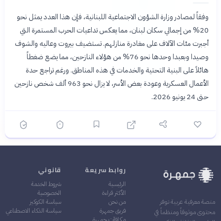
وفقاً لمصادر وزارة الشؤون الاجتماعية اللبنانية، فإن هذا العدد يمثل نحو
20% من إجمالي سكان لبنان، مما يعكس تداعيات الحرب المستمرة التي
أجبرت مئات الآلاف على مغادرة منازلهم. تستضيف بيروت وعاليه والشوف
وصيدا وبعبدا وحدها نحو 76% من هؤلاء النازحين، مما يضع ضغطاً
هائلاً على البنية التحتية والخدمات في هذه المناطق. ورغم تراجع حدة
الأعمال العسكرية وعودة بعض الأسر، لا يزال نحو 963 ألف شخص نازحين
حتى 24 يونيو 2026.
روابط سريعة
قانوني
الرئيسية
شروط الخدمة
الأكثر قراءة
الخصوصية
من نحن
سياسة الكوكيز
منصة معرفية عربية توفر
فريق جمهرة
سياسة الذكاء الاصطناعي
محتوى موثوقاً ومنظماً في
مكافآت جمهرة