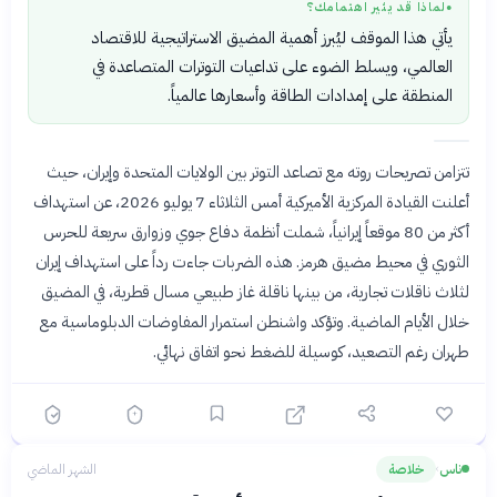
لماذا قد يثير اهتمامك؟
●
يأتي هذا الموقف ليُبرز أهمية المضيق الاستراتيجية للاقتصاد
العالمي، ويسلط الضوء على تداعيات التوترات المتصاعدة في
المنطقة على إمدادات الطاقة وأسعارها عالمياً.
تتزامن تصريحات روته مع تصاعد التوتر بين الولايات المتحدة وإيران، حيث
أعلنت القيادة المركزية الأميركية أمس الثلاثاء 7 يوليو 2026، عن استهداف
أكثر من 80 موقعاً إيرانياً، شملت أنظمة دفاع جوي وزوارق سريعة للحرس
الثوري في محيط مضيق هرمز. هذه الضربات جاءت رداً على استهداف إيران
لثلاث ناقلات تجارية، من بينها ناقلة غاز طبيعي مسال قطرية، في المضيق
خلال الأيام الماضية. وتؤكد واشنطن استمرار المفاوضات الدبلوماسية مع
طهران رغم التصعيد، كوسيلة للضغط نحو اتفاق نهائي.
ناس
خلاصة
الشهر الماضي
›