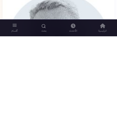
الرئيسية
الأحدث
بحث
أقسام
تحليل نشرته الشرق الأوسط في ٢٩ مارس ٢٠٢٦ يكشف أن دول
الخليج العربية تلقت من الضربات الإيرانية ما يفوق بخمسة أضعاف