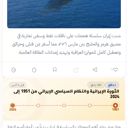
شنت إيران سلسلة هجمات على ناقلات نفط وسفن تجارية في
مضيق هرمز والخليج بين مارس ٢٠٢٦، مما أسفر عن قتلى وحرائق
وتعطيل كامل للموانئ العراقية وتهديد إمدادات الطاقة العالمية.
1
خط زمني
تدافع
قبل 4 أشهر
الثورة الإيرانية والنظام السياسي الإيراني من 1951 إلى
2024
2024
1951
خط زمني يوثق أهم المحطات السياسية في إيران، بدءاً من أزمة تأميم النفط