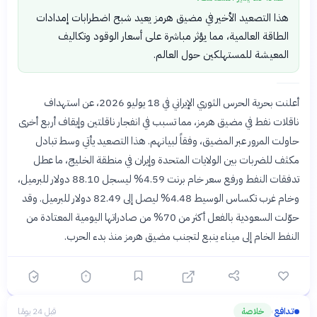
هذا التصعيد الأخير في مضيق هرمز يعيد شبح اضطرابات إمدادات
الطاقة العالمية، مما يؤثر مباشرة على أسعار الوقود وتكاليف
المعيشة للمستهلكين حول العالم.
أعلنت بحرية الحرس الثوري الإيراني في 18 يوليو 2026، عن استهداف
ناقلات نفط في مضيق هرمز، مما تسبب في انفجار ناقلتين وإيقاف أربع أخرى
حاولت المرور عبر المضيق، وفقاً لبيانهم. هذا التصعيد يأتي وسط تبادل
مكثف للضربات بين الولايات المتحدة وإيران في منطقة الخليج، ما عطل
تدفقات النفط ورفع سعر خام برنت 4.59% ليسجل 88.10 دولار للبرميل،
وخام غرب تكساس الوسيط 4.48% ليصل إلى 82.49 دولار للبرميل. وقد
حوّلت السعودية بالفعل أكثر من 70% من صادراتها اليومية المعتادة من
النفط الخام إلى ميناء ينبع لتجنب مضيق هرمز منذ بدء الحرب.
تدافع
خلاصة
قبل 24 يومًا
›