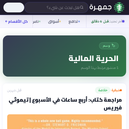
هل تبحث عن شيء؟
تدافع
أسواق
ناس
روح
كل الأقسام
شيفر
آخر تحديث
قبل 6 دقائق
🏷️ وسم
الحرية المالية
1
منشور مرتبط بهذا الوسم
شيفرة
خلاصة
قبل شهرين
›
مراجعة كتاب: أربع ساعات في الأسبوع | تيموثي
فيريس