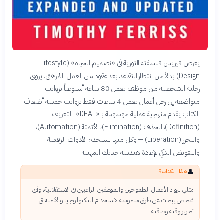
يعرض فيريس فلسفته الثورية في «تصميم الحياة» (Lifestyle
Design) بدلاً من انتظار التقاعد بعد عقود من العمل المُرهق. يروي
رحلته الشخصية من موظف يعمل 80 ساعة أسبوعياً برواتب
متواضعة إلى رجل أعمال يعمل 4 ساعات فقط برواتب خمسة أضعاف.
الكتاب يقدم منهجية عملية موسومة بـ «DEAL»: التعريف
(Definition)، الحذف (Elimination)، الأتمتة (Automation)،
والتحرر (Liberation) — وكل منها يستخدم الأدوات الرقمية
والتفويض الذكي لإعادة هندسة حياتك المهنية.
👤
هذا الكتاب؟
مثالي لرواد الأعمال الطموحين والموظفين الراغبين في الاستقلالية، وأي
شخص يبحث عن طرق ملموسة لاستخدام التكنولوجيا والأتمتة في
تحرير وقته وطاقته