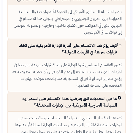
يشير الانقسام السياسي الأمريكي إلى الفجوة الأيديولوجية والسياسية
المتزايدة بين الحزبين الجمهوري والديمقراطي. يتجلى هذا الانقسام في
التباين الكبير في المواقف حول قضايا داخلية وخارجية، وصعوبة التوصل
إلى توافقات في الكونغرس.
📉
كيف يؤثر هذا الانقسام على قدرة الإدارة الأمريكية على اتخاذ
قرارات سريعة في الأزمات الدولية؟
يُعيق الانقسام السياسي قدرة الإدارة على اتخاذ قرارات سريعة وموحدة في
الأزمات الدولية بسبب الحاجة إلى دعم الكونغرس أو خشية المعارضة. قد
يؤدي هذا إلى تردد أو تأخير في الاستجابة، مما يضعف موقف الولايات
المتحدة على الساحة العالمية.
🔄
ما هي التحديات التي يفرضها هذا الانقسام على استمرارية
السياسة الخارجية الأمريكية بين الإدارات المختلفة؟
يُضعف الانقسام السياسي استمرارية السياسة الخارجية، حيث تسعى
الإدارات الجديدة غالبًا إلى التراجع عن سياسات الإدارة السابقة أو تغييرها
جذريًا. هذا التقلب يُربك الحلفاء والخصوم على حد سواء ويقلل من