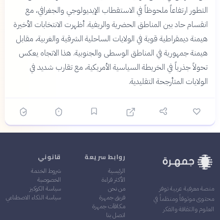
التطور ارتفاعاً ملحوظاً في الاستقطاب الإيديولوجي والجغرافي، مع
انقسام حاد بين المناطق الحضرية والريفية. أظهرت الانتخابات الأخيرة
هيمنة ديمقراطية قوية في الولايات الساحلية الشرقية والغربية، مقابل
هيمنة جمهورية في المناطق الوسطى والجنوبية. هذا الاتجاه يعكس
تحولاً جذرياً في الخريطة السياسية الأمريكية، مع تقارب شديد في
الولايات المتأرجحة التقليدية.
روابط سريعة
قانوني
الرئيسية
شروط الخدمة
الأكثر قراءة
الخصوصية
من نحن
سياسة الكوكيز
منصة معرفية عربية توفر
فريق جمهرة
سياسة الذكاء الاصطناعي
محتوى موثوقاً ومنظماً في
مكافآت جمهرة
العلوم والثقافة والفكر
اتصل بنا