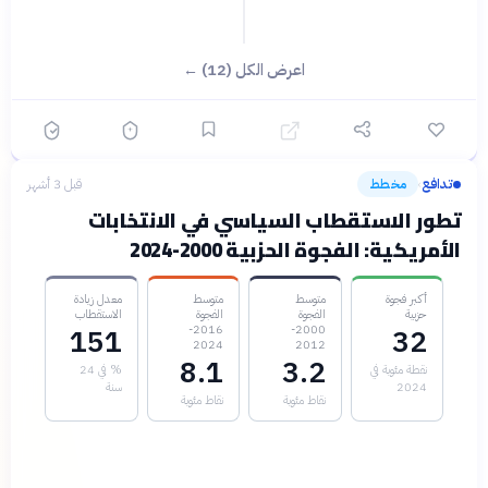
اعرض الكل (12) ←
تدافع
مخطط
قبل 3 أشهر
›
تطور الاستقطاب السياسي في الانتخابات
الأمريكية: الفجوة الحزبية 2000-2024
أكبر فجوة
متوسط
متوسط
معدل زيادة
حزبية
الفجوة
الفجوة
الاستقطاب
2016-
2000-
151
32
2024
2012
8.1
3.2
نقطة مئوية في
% في 24
2024
سنة
نقاط مئوية
نقاط مئوية