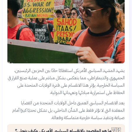
يشهد المشهد السياسي الأمريكي استقطابًا حادًا بين الحزبين الرئيسيين،
الجمهوري والديمقراطي، مما ينعكس بشكل مباشر على عملية صنع القرار في
السياسة الخارجية. يؤثر هذا الانقسام على قدرة الولايات المتحدة على
الحفاظ على استمرارية مبادئها وتعهداتها الدولية.
يعد الانقسام السياسي العميق داخل الولايات المتحدة من القضايا
المعقدة التي لا تؤثر فقط على الشأن الداخلي، بل تشكل تحديًا كبيرًا أمام
صياغة وتنفيذ سياسة خارجية متماسكة وفعالة.
🇺🇸
ما هو المقصود بالانقسام السياسي الأمريكي وكيف يتجلى؟