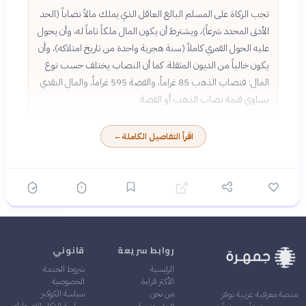
تجب الزكاة على المسلم البالغ العاقل الذي يملك مالاً نصاباً (الحد
الأدنى المحدد شرعاً)، ويشترط أن يكون المال ملكاً تاماً له، وأن يحول
عليه الحول القمري كاملاً (سنة هجرية واحدة من تاريخ امتلاكه)، وأن
يكون خالياً من الديون المثقلة. كما أن النصاب يختلف حسب نوع
المال: فنصاب الذهب 85 غراماً، والفضة 595 غراماً، والمال النقدي
يساوي قيمة نصاب الذهب أو الفضة.
اقرأ التفاصيل الكاملة
←
روابط سريعة
قانوني
الرئيسية
شروط الخدمة
الأكثر قراءة
الخصوصية
من نحن
سياسة الكوكيز
منصة معرفية عربية توفر
فريق جمهرة
سياسة الذكاء الاصطناعي