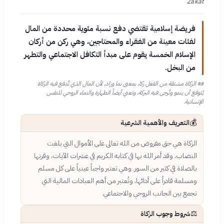
Zakat
فريضة إسلامية تقتضي دفع نسبة مئوية محددة من المال
لفئات معينة من الفقراء والمحتاجين، وهي ركن من أركان
الإسلام الخمسة يقوم على مبدأ التكافل الاجتماعي والتطهر
من البخل.
📜
الزكاة مشتقة من الفعل زكا، بمعنى نما وزاد، لأن المال الذي تُدفع فيه الزكاة
يُتوقع أن ينمو وتُرجى فيه البركة، وتعني أيضاً الطهارة والنماء الروحي للنفس
الإنسانية.
💰
التعريف والأهمية الشرعية
الزكاة هي حق مفروض من الله تعالى على الأموال التي بلغت
النصاب، وقد أمر الله بها في كتابه الكريم في عشرات الآيات، وقرنها
بالصلاة في كثير من السور. وهي تعتبر واجباً عينياً على كل مسلم
ومسلمة قادراً على أدائها، وتُعتبر من أهم العبادات المالية التي
تجمع بين الجانب الروحي والاجتماعي.
⚖️
شروط وجوب الزكاة