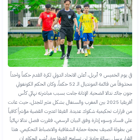
في يوم الخميس 9 أبريل، أعلن الاتحاد الدولي لكرة القدم حكماً واحداً
محذوفاً من قائمة المونديال الـ 52 حكماً، وكان الحكم الكونغولي
جون جاك ندالا الضحية. الإدانة جاءت بسبب مباشرته نهائي كأس
أفريقيا 2025 بين المغرب والسنغال بشكل مثير للجدل، حيث عانت
من قرارات تحكيمية شكوك عديدة. الفيفا اعتبرت القضية مؤشراً كافياً
على فساد وسوء إدارة وفق البيان الرسمي، فقررت فصل ندالا نهائياً
عن بطولة الصيف بحجة حماية الشفافية والانضباط التحكيمي. هذا
القرار يرسل رسالة حادة: لن تسامح الفيفا حتى أشهر الحكام إن