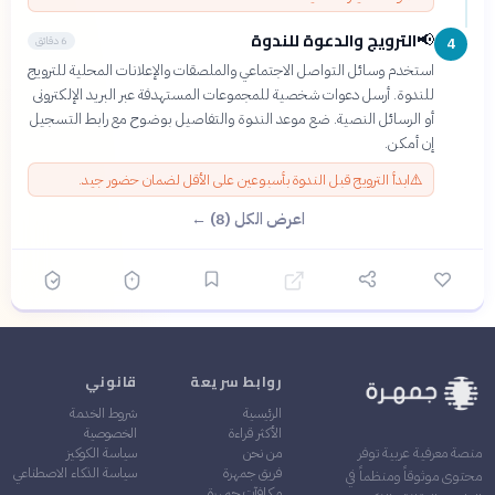
الترويج والدعوة للندوة
📢
6 دقائق
4
استخدم وسائل التواصل الاجتماعي والملصقات والإعلانات المحلية للترويج
للندوة. أرسل دعوات شخصية للمجموعات المستهدفة عبر البريد الإلكترونى
أو الرسائل النصية. ضع موعد الندوة والتفاصيل بوضوح مع رابط التسجيل
إن أمكن.
⚠️
ابدأ الترويج قبل الندوة بأسبوعين على الأقل لضمان حضور جيد.
اعرض الكل (8) ←
روابط سريعة
قانوني
الرئيسية
شروط الخدمة
الأكثر قراءة
الخصوصية
من نحن
سياسة الكوكيز
منصة معرفية عربية توفر
فريق جمهرة
سياسة الذكاء الاصطناعي
محتوى موثوقاً ومنظماً في
مكافآت جمهرة