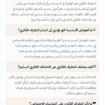
التطرف الفكري هو الإفراط في التمسك برأي أو فكرة معينة دون تقبل
الحوار أو الاستماع لوجهات نظر أخرى. يتسم بالجمود الفكري والرغبة في
فرض الآراء بالقوة، سواء على مستوى ديني أو سياسي أو اجتماعي. يختلف
عن الاختلاف الفكري الطبيعي الذي يقبل التعدد والتنوع.
⚠️
ما العوامل الأساسية التي تؤدي إلى انتشار التطرف الفكري؟
تتعدد العوامل المسببة منها الفقر والبطالة والشعور بالظلم الاجتماعي،
إلى جانب ضعف التعليم النقدي والتربية على التسامح. يساهم أيضاً
الاستقطاب السياسي والإعلامي والعزلة الاجتماعية في تعميق هذه
الظاهرة، خاصة لدى الشباب الذين يبحثون عن هوية وانتماء.
⚖️
كيف يختلف التطرف الفكري عن الاختلاف الفكري السليم؟
الاختلاف السليم يقوم على الحوار المفتوح والاحترام المتبادل وقبول الآخر
برأيه المختلف. بينما التطرف يرفض الحوار ويسعى لفرض الرأي الواحد
والإقصاء الكامل للآخر. المتطرف يرى رأيه الوحيد الصحيح ولا يعترف
بشرعية أي منظور مخالف.
💔
ما تأثير التطرف الفكري على التماسك الاجتماعي؟