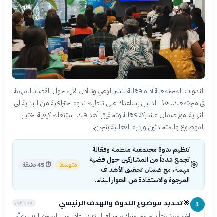
الندوات المجتمعية أداة فعّالة لنشر الوعي وتبادل الآراء حول القضايا المهمة
في مجتمعك. هذا الدليل يساعدك على تنظيم ندوة احترافية من البداية إلى
النهاية، مع ضمان مشاركة فعّالة وتحقيق أهدافك. ستتعلم كيفية اختيار
الموضوع والمتحدثين وإدارة الفعالية بنجاح.
تنظيم ندوة مجتمعية منظمة وفعّالة
تجمع عدداً من المشاركين حول قضية
🎯
متوسط
⏱
45 دقيقة
مهمة، مع ضمان تحقيق الأهداف
المرجوة والاستفادة من الحوار البناء.
تحديد موضوع الندوة والهدف الرئيسي
🎯
10 دقائق
1
اختر موضوعاً يهم مجتمعك ويحتاج إلى نقاش عام، مثل الصحة النفسية أو