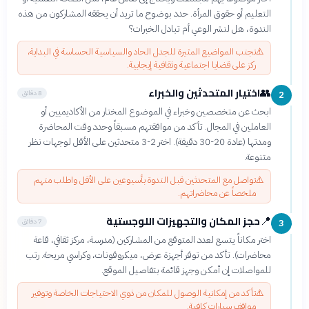
التعليم أو حقوق المرأة. حدد بوضوح ما تريد أن يحققه المشاركون من هذه
الندوة، هل لنشر الوعي أم تبادل الخبرات؟
⚠️
تجنب المواضيع المثيرة للجدل الحاد والسياسية الحساسة في البداية،
ركز على قضايا اجتماعية وثقافية إيجابية.
اختيار المتحدثين والخبراء
👥
8 دقائق
2
ابحث عن متخصصين وخبراء في الموضوع المختار من الأكاديميين أو
العاملين في المجال. تأكد من موافقتهم مسبقاً وحدد وقت المحاضرة
ومدتها (عادة 20-30 دقيقة). اختر 2-3 متحدثين على الأقل لوجهات نظر
متنوعة.
⚠️
تواصل مع المتحدثين قبل الندوة بأسبوعين على الأقل واطلب منهم
ملخصاً عن محاضراتهم.
حجز المكان والتجهيزات اللوجستية
📍
7 دقائق
3
اختر مكاناً يتسع لعدد المتوقع من المشاركين (مدرسة، مركز ثقافي، قاعة
محاضرات). تأكد من توفر أجهزة عرض، ميكروفونات، وكراسي مريحة. رتب
للمواصلات إن أمكن وجهز قائمة بتفاصيل الموقع.
⚠️
تأكد من إمكانية الوصول للمكان من ذوي الاحتياجات الخاصة وتوفير
مواقف سيارات كافية.