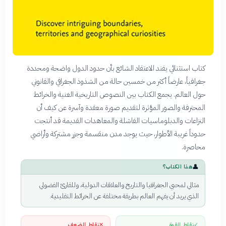
كتاب استثنائي يفند الاعتقاد الشائع بأن حدود الدول واضحة ومحددة
جغرافياً، عارضاً أكثر من خمسين حالة من الشذوذ الجغرافي والقانوني
حول العالم. يجمع الكتاب بين النصوص التاريخية الغنية والخرائط
المحترفة والصور المؤثرة لتقديم صورة معقدة وآسرة عن كيف أن
النزاعات والدبلوماسيات الفاشلة والمعاهدات القديمة قد أنتجت
حدوداً غريبة الأطوار، حيث يوجد مدن منقسمة وجزر مشتركة وأراضي
محاصرة.
👤
هذا الكتاب؟
مثالي لمحبي الجغرافيا والتاريخ والعلاقات الدولية، وللقارئ الفضولي
الذي يريد أن يفهم العالم بطريقة مختلفة عن الخرائط التقليدية.
✓
نقاط القوة
✕
نقاط الضعف