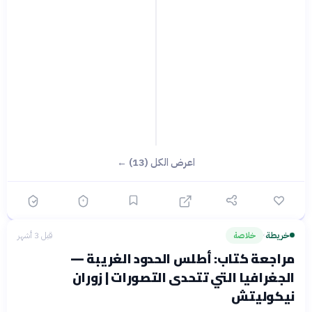
اعرض الكل (13) ←
خريطة
خلاصة
قبل 3 أشهر
›
مراجعة كتاب: أطلس الحدود الغريبة —
الجغرافيا التي تتحدى التصورات | زوران
نيكوليتش