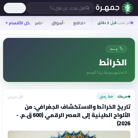
هل تبحث عن شيء؟
تدافع
أسواق
ناس
روح
كل الأقسام
شيفر
آخر تحديث
قبل 3 دقائق
🏷️ وسم
الخرائط
3
منشور مرتبط بهذا الوسم
خريطة
خط زمني
قبل شهرين
›
تاريخ الخرائط والاستكشاف الجغرافي: من
الألواح الطينية إلى العصر الرقمي (600 ق.م. -
2026)