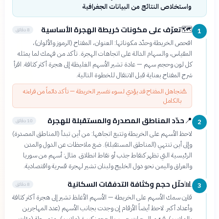
واستخلاص النتائج من البيانات الجغرافية
تعرّف على مكونات خريطة الهجرة الأساسية
🗺️
8 دقائق
1
افحص الخريطة وحدّد مكوناتها: العنوان، المفتاح (الرموز والألوان)،
المقياس، والسهام الدالة على اتجاهات الهجرة. تأكد من فهمك لما يمثله
كل لون وحجم سهم — عادة تشير الأسهم الغليظة إلى هجرة أكثر كثافة. اقرأ
شرح المفتاح بعناية قبل الانتقال للخطوة التالية.
⚠️
تجاهل المفتاح قد يؤدي لسوء تفسير الخريطة — تأكد دائماً من قراءته
بالكامل
حدّد المناطق المصدرة والمستقبلة للهجرة
📍
10 دقائق
2
لاحظ الأسهم على الخريطة وتتبع اتجاهها: من أين تبدأ (المناطق المصدرة)
وإلى أين تنتهي (المناطق المستقبلة). ضع ملاحظات عن الدول والمدن
الرئيسية التي تظهر كنقاط جذب أو نقاط انطلاق. مثال: أسهم من سوريا
والعراق واليمن نحو دول الخليج ولبنان تشير لهجرة قسرية واقتصادية.
حلّل حجم وكثافة التدفقات السكانية
📊
8 دقائق
3
قارن سمك الأسهم على الخريطة — الأسهم الأغلظ تشير إلى هجرة أكثر كثافة
وأعداد أكبر. لاحظ أيضاً الأرقام إن وجدت بجانب الأسهم (عدد المهاجرين
بالملايين). قسّم الهجرات حسب الحجم: كبيرة (ملايين)، متوسطة (مئات