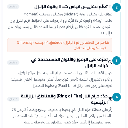
تعلّم مقاييس قياس شدة وقوة الزلازل
📊
7 دقائق
2
تعرّف على مقياس ريختر (Richter) ومقياس مومنت (Moment
Magnitude) وكيفية قراءة الأرقام والترميزات على الخرائط. فهم الفرق بين
القوة والشدة: القوة تقاس بأرقام عددية بينما الشدة تقاس بمستويات من
I إلى XII.
⚠️
احذر من الخلط بين قوة الزلزال (Magnitude) وشدته (Intensity)
فهما مفهومان مختلفان
تعرّف على الرموز والألوان المستخدمة في
3
🔍
6 دقائق
خرائط الزلازل
ادرس الأيقونات والألوان المعتمدة: الدوائر الملونة تمثل مراكز الزلازل،
والألوان تشير إلى الشدة (أحمر=قوي جداً، أصفر=متوسط، أخضر=ضعيف).
تعرّف على رموز خط الزلال (Fault Line) وخطوط التصدع.
حدّد حزام النار (Ring of Fire) والمناطق الزلزالية
4
🌍
8 دقائق
الرئيسية
ركّز على منطقة حزام النار الذي يحيط بالمحيط الهادئ ويضم أكثر من 75
بالمائة من براكين العالم والزلازل. تعرّف أيضاً على حزام ألبايد الممتد من
البحر المتوسط إلى آسيا. حدّد هذه المناطق على خريطة عالمية.