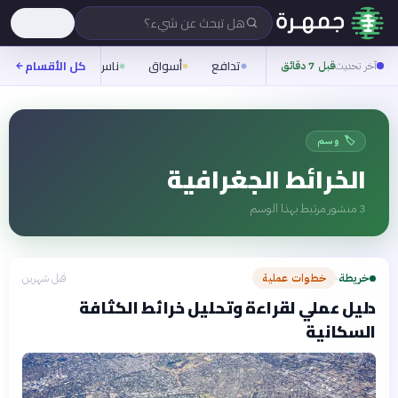
هل تبحث عن شيء؟
تدافع
أسواق
ناس
روح
كل الأقسام
شيفر
آخر تحديث
قبل 7 دقائق
🏷️ وسم
الخرائط الجغرافية
3
منشور مرتبط بهذا الوسم
خريطة
خطوات عملية
قبل شهرين
›
دليل عملي لقراءة وتحليل خرائط الكثافة
السكانية