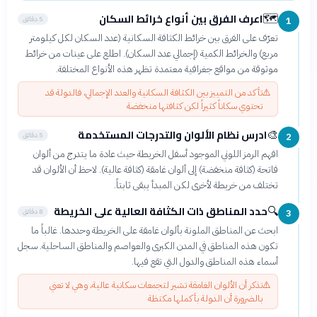
اعرف الفرق بين أنواع خرائط السكان
🗺️
5 دقائق
1
تعرّف على الفرق بين خرائط الكثافة السكانية (عدد السكان لكل كيلومتر
مربع) والخرائط الكمية (إجمالي عدد السكان). اطلع على عينات من خرائط
موثوقة من مواقع جغرافية معتمدة تظهر هذه الأنواع المختلفة.
⚠️
تأكد من التمييز بين الكثافة السكانية والعدد الإجمالي، فالدولة قد
تحتوي سكاناً كثيراً لكن كثافتها منخفضة
ادرس نظام الألوان والتدرجات المستخدمة
🎨
5 دقائق
2
افهم الرمز اللوني الموجود أسفل الخريطة حيث عادة ما يتدرج من ألوان
فاتحة (كثافة منخفضة) إلى ألوان غامقة (كثافة عالية). لاحظ أن الألوان قد
تختلف من خريطة لأخرى لكن المبدأ يبقى ثابتاً.
حدد المناطق ذات الكثافة العالية على الخريطة
🔍
8 دقائق
3
ابحث عن المناطق الملونة بألوان غامقة على الخريطة وحددها. غالباً ما
تكون هذه المناطق في المدن الكبرى والعواصم والمناطق الساحلية. سجل
أسماء هذه المناطق والدول التي تقع فيها.
⚠️
تذكر أن الألوان الغامقة تشير لتجمعات سكانية عالية، وهي لا تعني
بالضرورة أن الدولة بأكملها مكتظة