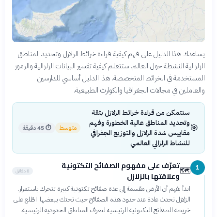
يساعدك هذا الدليل على فهم كيفية قراءة خرائط الزلازل وتحديد المناطق
الزلزالية النشطة حول العالم. ستتعلم كيفية تفسير البيانات الزلزالية والرموز
المستخدمة في الخرائط المتخصصة. هذا الدليل أساسي للدارسين
والعاملين في مجالات الجغرافيا والكوارث الطبيعية.
ستتمكن من قراءة خرائط الزلازل بثقة
وتحديد المناطق عالية الخطورة وفهم
🎯
متوسط
⏱
45 دقيقة
مقاييس شدة الزلازل والتوزيع الجغرافي
للنشاط الزلزالي العالمي
تعرّف على مفهوم الصفائح التكتونية
1
🗺️
8 دقائق
وعلاقتها بالزلازل
ابدأ بفهم أن الأرض مقسمة إلى عدة صفائح تكتونية كبيرة تتحرك باستمرار.
الزلازل تحدث عادة عند حدود هذه الصفائح حيث تحتك ببعضها. اطّلع على
خريطة الصفائح التكتونية الرئيسية لتعرف المناطق الحدودية الرئيسية.