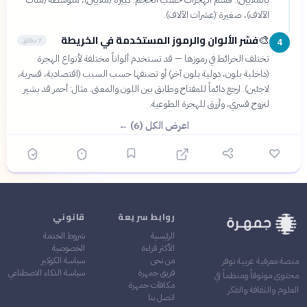
الآلاف)، صغيرة (عشرات الآلاف).
فسّر الألوان والرموز المستخدمة في الخريطة
🎨
7 دقائق
4
تختلف الخرائط في رموزها — قد تستخدم ألواناً مختلفة لأنواع الهجرة
(داخلية بلون، دولية بلون آخر) أو تصنفها حسب السبب (اقتصادية، قسرية،
لاجئين). ارجع دائماً للمفتاح وطابق بين اللون والمعنى. مثال: أحمر قد يشير
لنزوح قسري، وأزرق للهجرة الطوعية.
اعرض الكل (6) ←
روابط سريعة
قانوني
الرئيسية
شروط الخدمة
الأكثر قراءة
الخصوصية
من نحن
سياسة الكوكيز
منصة معرفية عربية توفر
فريق جمهرة
سياسة الذكاء الاصطناعي
محتوى موثوقاً ومنظماً في
مكافآت جمهرة
العلوم والثقافة والفكر
اتصل بنا