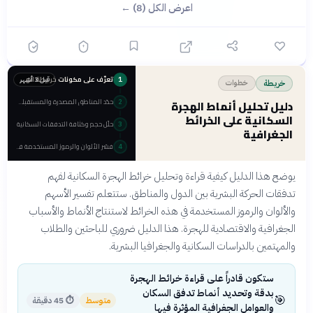
اعرض الكل (8) ←
تعرّف على مكونات خريطة الهجرة الأساسية
قبل 3 أشهر
1
خطوات
خريطة
حدّد المناطق المصدرة والمستقبلة للهجرة
دليل تحليل أنماط الهجرة
2
السكانية على الخرائط
حلّل حجم وكثافة التدفقات السكانية
3
الجغرافية
فسّر الألوان والرموز المستخدمة في الخريطة
4
يوضح هذا الدليل كيفية قراءة وتحليل خرائط الهجرة السكانية لفهم
تدفقات الحركة البشرية بين الدول والمناطق. ستتعلم تفسير الأسهم
والألوان والرموز المستخدمة في هذه الخرائط لاستنتاج الأنماط والأسباب
الجغرافية والاقتصادية للهجرة. هذا الدليل ضروري للباحثين والطلاب
والمهتمين بالدراسات السكانية والجغرافيا البشرية.
ستكون قادراً على قراءة خرائط الهجرة
بدقة وتحديد أنماط تدفق السكان
🎯
متوسط
⏱
45 دقيقة
والعوامل الجغرافية المؤثرة فيها