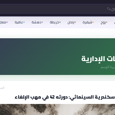
شيء؟
روح
شيفرة
زمان
خريطة
دهشة
عافية
معن
ت الإدارية
هذا الوسم
الشه
رية السينمائي: دورته 42 في مهب الإلغاء