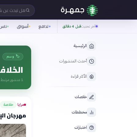
هل تبحث عن 
تدافع
أسواق
ناس
آخر تحديث
قبل 4 دقائق
الرئيسية
🏷️ وسم
أحدث المنشورات
الخلافا
الأكثر قراءة
1
منشور مرتبط ب
خلاصات
مرايا
خلاصة
›
مخططات
مهرجان الإسكند
اختبارات