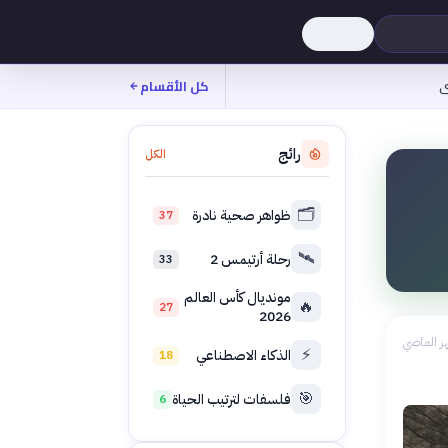
ى
كل الأقسام
رائج
الكل
🗂️
ظواهر صحية نادرة
37
🛰️
رحلة أرتيمس 2
33
مونديال كأس العالم
🔥
27
2026
ر الماضي
⚡
الذكاء الاصطناعي
18
🎯
فلسفات لترتيب الحياة
6