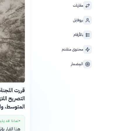
مقارنات
بروفايل
بالأرقام
محتوى متقدم
المِضمار
قررت اللجنة 
المتوسط، والتي كانت
لماذا قد يثي
●
هذا القرار يؤ