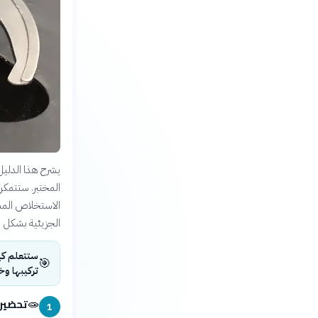
المختبر. ستتمك
الاستخلاص المست
الجزيئية بشكل
ستتعلم كي
🎯
تركيبها و
تحضير 
🧫
1