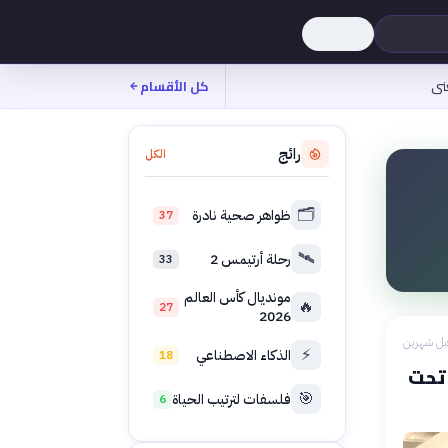
نى
كل الأقسام
رائج
الكل
🗂️
ظواهر صحية نادرة
37
🛰️
رحلة أرتيمس 2
33
مونديال كأس العالم
🔥
27
2026
بل شهرين
⚡
الذكاء الاصطناعي
18
 تحت
🎯
فلسفات لترتيب الحياة
6