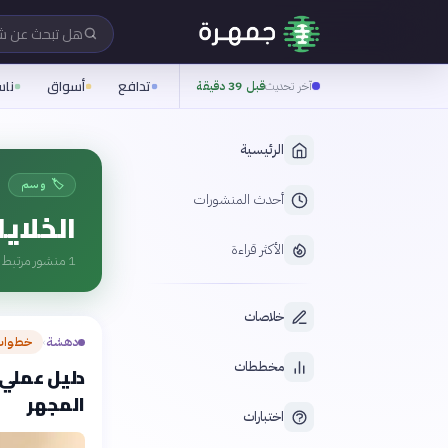
هل تبحث عن 
تدافع
أسواق
نا
آخر تحديث
قبل 39 دقيقة
الرئيسية
🏷️ وسم
أحدث المنشورات
الخلايا
الأكثر قراءة
1
منشور مرتبط ب
خلاصات
دهشة
خطوات
›
مخططات
دليل عملي 
المجهر
اختبارات