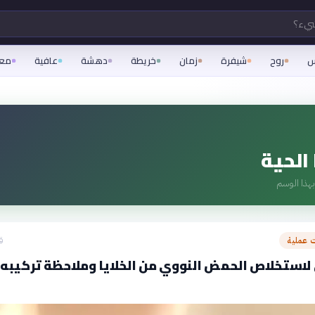
شيء؟
س
روح
شيفرة
زمان
خريطة
دهشة
عافية
مع
 الحية
هذا الوسم
 عملية
ق
لاستخلاص الحمض النووي من الخلايا وملاحظة تركيبه