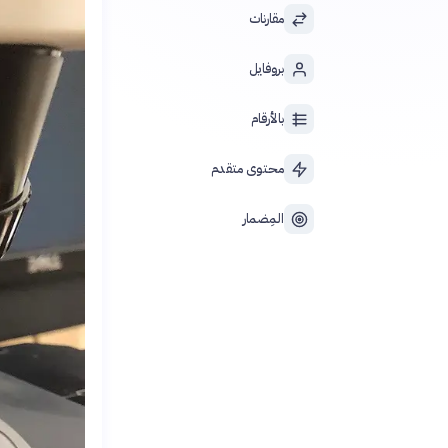
مقارنات
بروفايل
بالأرقام
محتوى متقدم
المِضمار