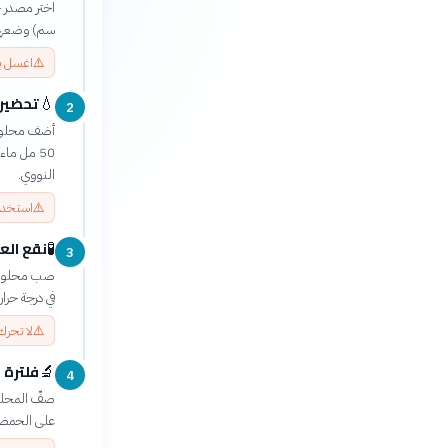
سم) وضعها 
⚠️
اغسل يد
تحضير
💧
2
50 مل ما
النووي.
⚠️
استخدم 
نقع الع
🧪
3
في درجة حرا
⚠️
لا تحرك
فلترة 
🔬
4
صفّ المحلو
على الحمض 