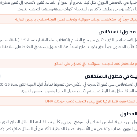
في كأس زجاجي نظيف. تأكد من استخدام أدوات نظيفة ومعقمة لتجنب التلوث.
يك جيداً إذا استخدمت عينات حيوانية، وتجنب لمس العينة مباشرة باليدين العارية
 محلول الاستخلاص
أضف محلول الاستخلاص الذي يتكون من ملح الطعام (NaCl) والماء 
ء). قلّب المحلول جيداً حتى يذوب الملح تماماً. هذا المحلول يساعد في الحفاظ على سلامة 
ماء مقطر فقط لتجنب الشوائب التي قد تؤثر على النتائج
ينة في محلول الاستخلاص
رة الغرفة. خلال هذا الوقت، سيتم تكسير جدران الخلايا وتحرير الحمض النووي.
 العينة بقوة، فقط اتركها تنقع بهدوء لتجنب تكسير جزيئات DNA
المحلول
ل من خلال قطعة من الشاش أو المرشح الورقي إلى كأس نظيفة. احفظ السائل الصافي الذي 
النووي المذاب، وتخلص من الأنسجة الصلبة المتبقية. تأكد من أن السائل صافٍ قدر الإمك