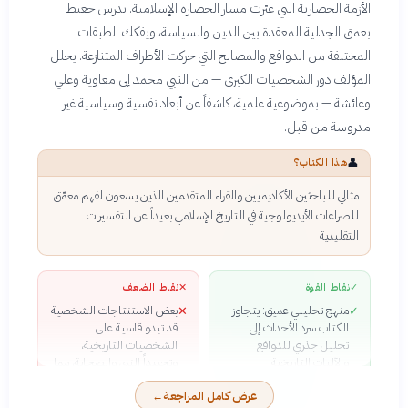
الأزمة الحضارية التي غيّرت مسار الحضارة الإسلامية. يدرس جعيط
بعمق الجدلية المعقدة بين الدين والسياسة، ويفكك الطبقات
المختلفة من الدوافع والمصالح التي حركت الأطراف المتنازعة. يحلل
المؤلف دور الشخصيات الكبرى — من النبي محمد إلى معاوية وعلي
وعائشة — بموضوعية علمية، كاشفاً عن أبعاد نفسية وسياسية غير
مدروسة من قبل.
👤
هذا الكتاب؟
مثالي للباحثين الأكاديميين والقراء المتقدمين الذين يسعون لفهم معمّق
للصراعات الأيديولوجية في التاريخ الإسلامي بعيداً عن التفسيرات
التقليدية
✓
نقاط القوة
✕
نقاط الضعف
منهج تحليلي عميق: يتجاوز
بعض الاستنتاجات الشخصية
✕
✓
الكتاب سرد الأحداث إلى
قد تبدو قاسية على
تحليل جذري للدوافع
الشخصيات التاريخية،
والآليات التاريخية
وتحديداً النبي والصحابة، مما
نزعة نقدية جريئة: لا يتردد
قد يثير جدلاً
✓
عرض كامل المراجعة
←
جعيط عن تفنيد الروايات
الكتاب يتطلب خلفية تاريخية
✕