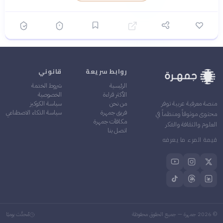
المشهورة والخوض في قضايا
جيدة لاستيعاب التفاصيل
حساسة تاريخياً
المعقدة والحوارات الفكرية
أسلوب فكري متطور: تندمج
✓
فيه الأدوات الحديثة من علم
الاجتماع والنقد التاريخي
بسلاسة
تغطية شاملة: يعالج الكتاب
✓
كل جوانب الفتنة من السقيفة
روابط سريعة
قانوني
إلى موقعة الجمل وصفين
الرئيسية
شروط الخدمة
الأكثر قراءة
الخصوصية
من نحن
سياسة الكوكيز
منصة معرفية عربية توفر
فريق جمهرة
سياسة الذكاء الاصطناعي
محتوى موثوقاً ومنظماً في
مكافآت جمهرة
العلوم والثقافة والفكر
اتصل بنا
قيمة المرء ما يعرفه
©
2026
جمهرة — جميع الحقوق محفوظة
مُحدَّث يوميًا