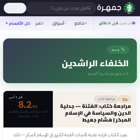
هل تبحث عن شيء؟
تدافع
أسواق
ناس
روح
كل الأقسام
شيفر
آخر تحديث
قبل 5 دقائق
🏷️ وسم
الخلفاء الراشدين
1
منشور مرتبط بهذا الوسم
قبل 3 أشهر
مراجعة كتاب
روح
8.2
مراجعة كتاب: الفتنة — جدلية
/10
الدين والسياسة في الإسلام
الفتنة: جدلية الدين والسياسة في الإسلام
المبكر · هشام جعيط
المبكر | هشام جعيط
يعيد الكتاب قراءة نقدية لأحداث الفتنة الكبرى في الإسلام المبكر — تلك