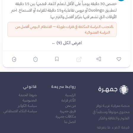
خصص 30 دقيقة يومياً على الأقل لتعلم اللغة، قسّمها بين 15 دقيقة
لتطبيق Duolingo أو دروس تفاعلية و15 دقيقة للقراءة أو الاستماع. اختر
الأوقات التي تشعر فيها بتركيز أفضل والتزم بها.
⚠️
تجنب الدراسة المكثفة في فترات طويلة — الانتظام اليومي أفضل من
الدراسة العشوائية
اعرض الكل (9) ←
روابط سريعة
قانوني
الرئيسية
شروط الخدمة
الأكثر قراءة
الخصوصية
من نحن
سياسة الكوكيز
منصة معرفية عربية توفر
فريق جمهرة
سياسة الذكاء الاصطناعي
محتوى موثوقاً ومنظماً في
مكافآت جمهرة
العلوم والثقافة والفكر
اتصل بنا
قيمة المرء ما يعرفه