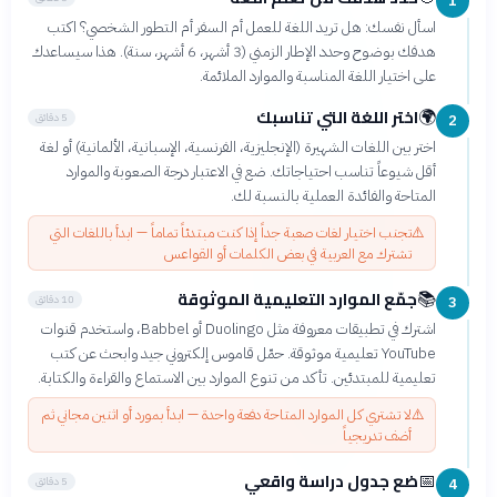
1
اسأل نفسك: هل تريد اللغة للعمل أم السفر أم التطور الشخصي؟ اكتب
هدفك بوضوح وحدد الإطار الزمني (3 أشهر، 6 أشهر، سنة). هذا سيساعدك
على اختيار اللغة المناسبة والموارد الملائمة.
اختر اللغة التي تناسبك
🌍
5 دقائق
2
اختر بين اللغات الشهيرة (الإنجليزية، الفرنسية، الإسبانية، الألمانية) أو لغة
أقل شيوعاً تناسب احتياجاتك. ضع في الاعتبار درجة الصعوبة والموارد
المتاحة والفائدة العملية بالنسبة لك.
⚠️
تجنب اختيار لغات صعبة جداً إذا كنت مبتدئاً تماماً — ابدأ باللغات التي
تشترك مع العربية في بعض الكلمات أو القواعس
جمّع الموارد التعليمية الموثوقة
📚
10 دقائق
3
اشترك في تطبيقات معروفة مثل Duolingo أو Babbel، واستخدم قنوات
YouTube تعليمية موثوقة. حمّل قاموس إلكتروني جيد وابحث عن كتب
تعليمية للمبتدئين. تأكد من تنوع الموارد بين الاستماع والقراءة والكتابة.
⚠️
لا تشتري كل الموارد المتاحة دفعة واحدة — ابدأ بمورد أو اثنين مجاني ثم
أضف تدريجياً
ضع جدول دراسة واقعي
📅
5 دقائق
4