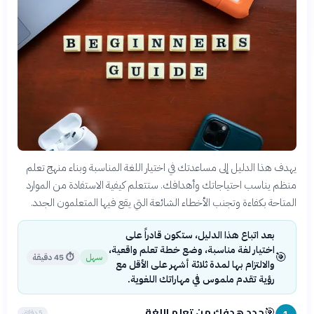
يهدف هذا الدليل إلى مساعدتك في اختيار اللغة المناسبة وبناء منهج تعلم
منظم يناسب احتياجاتك وأهدافك. ستتعلم كيفية الاستفادة من الموارد
المتاحة بكفاءة وتجنب الأخطاء الشائعة التي يقع فيها المتعلمون الجدد.
بعد اتباع هذا الدليل، ستكون قادراً على
اختيار لغة مناسبة، وضع خطة تعلم واقعية،
🎯
سهل
⏱
45 دقيقة
والالتزام بها لمدة ثلاثة أشهر على الأقل مع
رؤية تقدم ملموس في مهاراتك اللغوية.
حدد هدفك من تعلم اللغة
🎯
5 دقائق