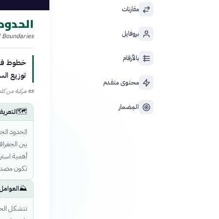
مقارنات
الحدود
بروفايل
l Boundaries
بالأرقام
خطوط فاصل
توزيع الس
محتوى متقدم
📜
مركبة من كلمتي «جيو» (Geo) بمعنى الأرض و«سياسية» (itics
المِضمار
🗺️
التعري
الحدود الج
بين الجغراف
أهمية استرا
تكون مصدر 
⛰️
العوامل
تتشكل الحد