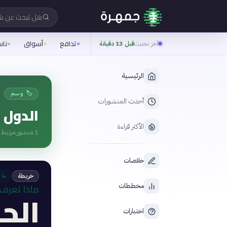
هل تبحث عن 
تدافع
أسواق
نا
آخر تحديث
قبل 13 دقيقة
الرئيسية
🏷️ وسم
أحدث المنشورات
الدول و
الأكثر قراءة
1
منشور مرتبط ب
خلاصات
خريطة
ما 
ماذا تعرف 
مخططات
الح
اختبارات