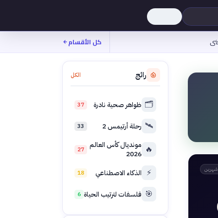
نى
كل الأقسام
رائج
الكل
🗂️
ظواهر صحية نادرة
37
🛰️
رحلة أرتيمس 2
33
مونديال كأس العالم
🔥
27
2026
شهرين
⚡
الذكاء الاصطناعي
18
🎯
فلسفات لترتيب الحياة
6