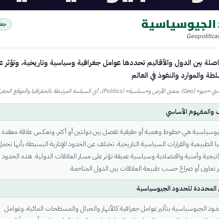
 الجيوسياسية
جغر
Geopolitica
ة بين الدول والأقاليم تحددها عوامل جغرافية وسياسية وتاريخية، وتؤثر ع
لطة والموارد والنفوذ في العالم
Pol)، أي السياسة المرتبطة بالجغرافيا والموقع الجغرافي
ف والمفهوم الأساسي
يوسياسية هي خطوط وهمية أو حقيقية تفصل بين دولتين أو أكثر، وتعكس علاقة معقدة
يا الطبيعية والقرارات السياسية التاريخية. تختلف عن الحدود الإدارية البسيطة بأنها تحمل
تيجية وأمنية واقتصادية وسياسية عميقة تؤثر على مسار العلاقات الدولية. هذه الحدود 
تعاون أو صراع حسب طبيعة العلاقات بين الدول المتاخمة.
 المحددة للحدود الجيوسياسية
ود الجيوسياسية بتأثير عوامل جغرافية كالأنهار والجبال والمسطحات المائية، وعوامل