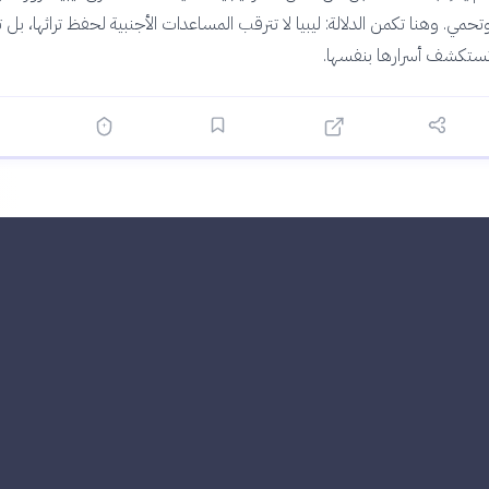
تحمي. وهنا تكمن الدلالة: ليبيا لا تترقب المساعدات الأجنبية لحفظ تراثها، بل ت
ستكشف أسرارها بنفسها.