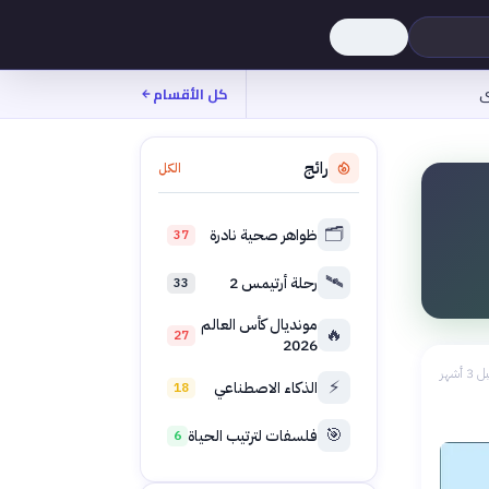
ى
كل الأقسام
رائج
الكل
🗂️
ظواهر صحية نادرة
37
🛰️
رحلة أرتيمس 2
33
مونديال كأس العالم
🔥
27
2026
 3 أشهر
⚡
الذكاء الاصطناعي
18
🎯
فلسفات لترتيب الحياة
6