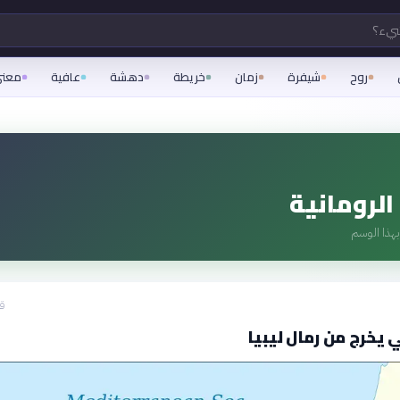
شيء؟
روح
شيفرة
زمان
خريطة
دهشة
عافية
معن
الرومانية
هذا الوسم
قبل
 يخرج من رمال ليبيا