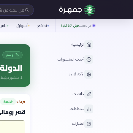
هل تبحث عن 
تدافع
أسواق
ناس
آخر تحديث
قبل 37 ثانية
الرئيسية
🏷️ وسم
أحدث المنشورات
الدولة 
الأكثر قراءة
1
منشور مرتبط ب
خلاصات
زمان
خلاصة
›
مخططات
قصر روماني
اختبارات