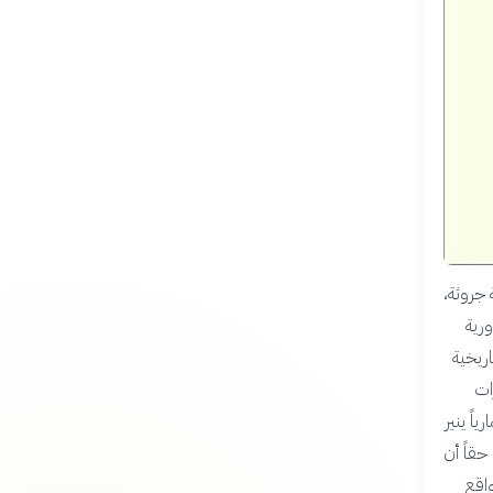
 جروثة،
رية
اريخية
ات
ً ينير
حقاً أن
واقع