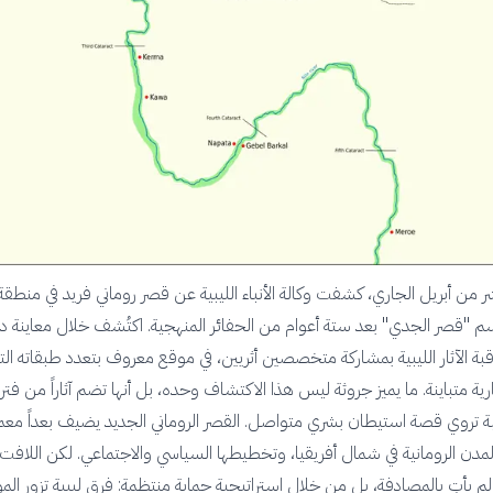
من أبريل الجاري، كشفت وكالة الأنباء الليبية عن قصر روماني فريد في منطقة
 "قصر الجدي" بعد ستة أعوام من الحفائر المنهجية. اكتُشف خلال معاينة دو
قبة الآثار الليبية بمشاركة متخصصين أثريين، في موقع معروف بتعدد طبقاته الت
 متباينة. ما يميز جروثة ليس هذا الاكتشاف وحده، بل أنها تضم آثاراً من فتر
 تروي قصة استيطان بشري متواصل. القصر الروماني الجديد يضيف بعداً معماريا
لمدن الرومانية في شمال أفريقيا، وتخطيطها السياسي والاجتماعي. لكن اللافت 
م يأتِ بالمصادفة، بل من خلال استراتيجية حماية منتظمة: فرق ليبية تزور الم