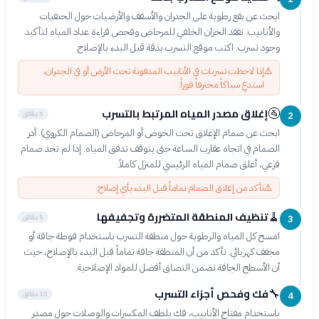
ابحث عن بقع رطوبة على الجدران والأسقف والأرضيات حول الحنفيات
والأنابيب. تفقد الخزان الخلفي للمرحاض وفحص قراءة عداد المياه لتأكيد
وجود تسرب. اكتب موقع التسرب بدقة قبل البدء بالإصلاح.
⚠️
إذا لاحظت تسربات في الأنابيب المدفونة تحت الأرض أو في الجدران،
استدعِ سباكاً محترفاً فوراً.
إغلاق مصدر المياه المرتبط بالتسرب
🚰
5 دقائق
2
ابحث عن صمام الإغلاق تحت الحوض أو المرحاض (الصمام الكروي). أدر
الصمام في اتجاه عقارب الساعة حتى يتوقف تدفق المياه. إذا لم تجد صمام
فرعي، أغلق صمام المياه الرئيسي للمنزل كاملاً.
⚠️
تأكد من إغلاق الصمام تماماً قبل البدء بأي إصلاح.
تنظيف المنطقة المتضررة وتجفيفها
🧹
5 دقائق
3
امسح كل المياه والرطوبة حول منطقة التسرب باستخدام فوطة جافة أو
مجفف كهربائي. تأكد من أن المنطقة جافة تماماً قبل البدء بالإصلاح، حيث
أن الأسطح الجافة تضمن التصاق أفضل للمواد الإصلاحية.
فك وفحص أجزاء التسرب
🔧
10 دقائق
4
باستخدام مفتاح الأنابيب، فك بلطف المكسرات والوصلات حول مصدر