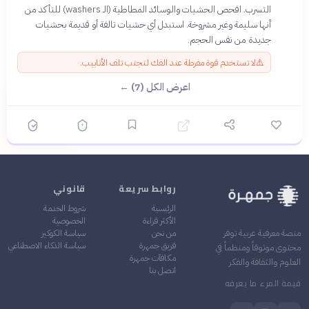
التسرب. افحص الحشيات والوسائد المطاطية (الـ washers) للتأكد من
أنها سليمة وغير مشروخة. استبدل أي حشيات تالفة أو قديمة بحشيات
جديدة من نفس الحجم.
⚠️
لا تستخدم قوة مفرطة عند الفك لتجنب تلف الأنابيب.
اعرض الكل (7) ←
روابط سريعة
قانوني
الرئيسية
شروط الخدمة
الأكثر قراءة
الخصوصية
من نحن
سياسة الكوكيز
منصة معرفية عربية توفر
فريق جمهرة
سياسة الذكاء الاصطناعي
محتوى موثوقاً ومنظماً في
مكافآت جمهرة
العلوم والثقافة والفكر
اتصل بنا
قيمة المرء ما يعرفه