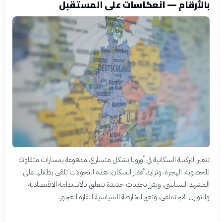
بالأرقام — انعكاسات على المستقبل
تتغير التركيبة السكانية في أوروبا بشكل متسارع، مدفوعة بمسارات متفاوتة
للخصوبة، الهجرة، وتزايد أعمار السكان. هذه التحولات تلقي بظلالها على
المشهد السياسي، وتفرز تحديات جديدة تتعلق بالاستدامة الاقتصادية
والتوازن الاجتماعي، وتغير الخارطة السياسية للقارة العجوز.