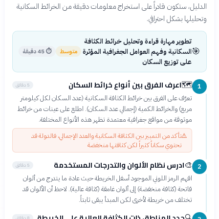
الدليل، ستكون قادراً على استخراج معلومات دقيقة من الخرائط السكانية
وتحليلها بشكل احترافي.
تطوير مهارة قراءة وتحليل خرائط الكثافة
🎯
السكانية وفهم العوامل الجغرافية المؤثرة
متوسط
⏱
45 دقيقة
على توزيع السكان
اعرف الفرق بين أنواع خرائط السكان
🗺️
5 دقائق
1
تعرّف على الفرق بين خرائط الكثافة السكانية (عدد السكان لكل كيلومتر
مربع) والخرائط الكمية (إجمالي عدد السكان). اطلع على عينات من خرائط
موثوقة من مواقع جغرافية معتمدة تظهر هذه الأنواع المختلفة.
⚠️
تأكد من التمييز بين الكثافة السكانية والعدد الإجمالي، فالدولة قد
تحتوي سكاناً كثيراً لكن كثافتها منخفضة
ادرس نظام الألوان والتدرجات المستخدمة
🎨
5 دقائق
2
افهم الرمز اللوني الموجود أسفل الخريطة حيث عادة ما يتدرج من ألوان
فاتحة (كثافة منخفضة) إلى ألوان غامقة (كثافة عالية). لاحظ أن الألوان قد
تختلف من خريطة لأخرى لكن المبدأ يبقى ثابتاً.
حدد المناطق ذات الكثافة العالية على الخريطة
🔍
8 دقائق