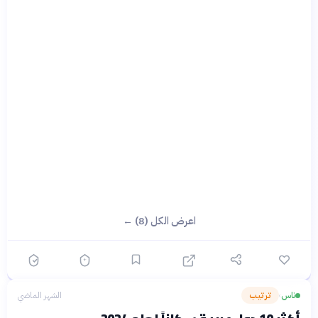
اعرض الكل (8) ←
ناس
ترتيب
الشهر الماضي
›