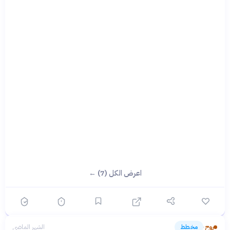
اعرض الكل (7) ←
روح
مخطط
الشهر الماضي
›