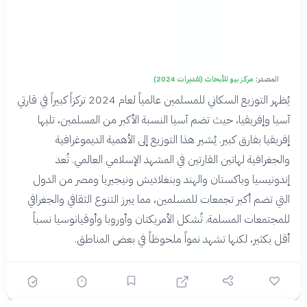
المصدر:
مركز بيو للأبحاث (تقديرات 2024)
يُظهر التوزيع السكاني للمسلمين عالمياً لعام 2024 تركزاً كبيراً في قارتي
آسيا وإفريقيا، حيث تضم آسيا النسبة الأكبر من المسلمين، تليها
إفريقيا بفارق كبير. يُشير هذا التوزيع إلى الأهمية الديموغرافية
والجغرافية لهاتين القارتين في المشهد الإسلامي العالمي. تُعد
إندونيسيا وباكستان والهند وبنغلاديش ونيجيريا ومصر من الدول
التي تضم أكبر تجمعات للمسلمين، مما يبرز التنوع الثقافي والجغرافي
للمجتمعات المسلمة. تُشكل الأمريكتان وأوروبا وأوقيانوسيا نسباً
أقل بكثير، لكنها تشهد نمواً ملحوظاً في بعض المناطق.