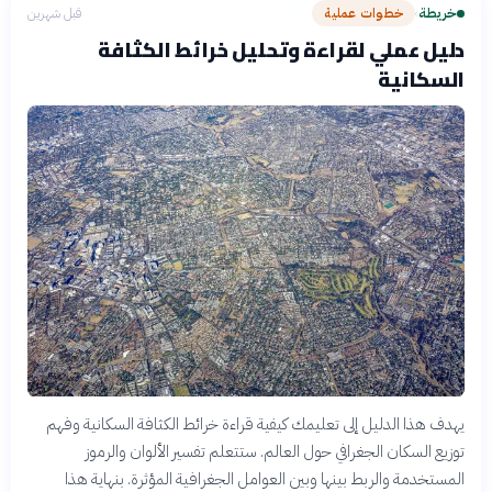
خريطة
خطوات عملية
قبل شهرين
›
دليل عملي لقراءة وتحليل خرائط الكثافة
السكانية
يهدف هذا الدليل إلى تعليمك كيفية قراءة خرائط الكثافة السكانية وفهم
توزيع السكان الجغرافي حول العالم. ستتعلم تفسير الألوان والرموز
المستخدمة والربط بينها وبين العوامل الجغرافية المؤثرة. بنهاية هذا