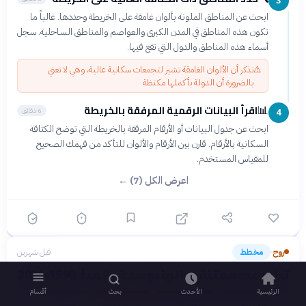
3
ابحث عن المناطق الملونة بألوان غامقة على الخريطة وحددها. غالباً ما
تكون هذه المناطق في المدن الكبرى والعواصم والمناطق الساحلية. سجل
أسماء هذه المناطق والدول التي تقع فيها.
⚠️
تذكر أن الألوان الغامقة تشير لتجمعات سكانية عالية، وهي لا تعني
بالضرورة أن الدولة بأكملها مكتظة
اقرأ البيانات الرقمية المرفقة بالخريطة
📊
6 دقائق
4
ابحث عن جدول البيانات أو الأرقام المرفقة بالخريطة التي توضح الكثافة
السكانية بالأرقام. قارن بين الأرقام والألوان للتأكد من فهمك الصحيح
للمقياس المستخدم.
اعرض الكل (7) ←
روح
مخطط
قبل شهرين
›
تطور عدد معتنقي الهندوسية عالمياً: 1990-2024
الرئيسية
الأحدث
بحث
أقسام
عدد معتنقي
النمو الكلي
النسبة المئوية
معتنقو