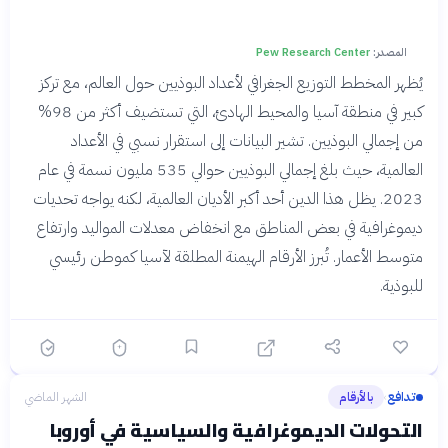
المصدر:
Pew Research Center
يُظهر المخطط التوزيع الجغرافي لأعداد البوذيين حول العالم، مع تركز
كبير في منطقة آسيا والمحيط الهادئ، التي تستضيف أكثر من 98%
من إجمالي البوذيين. تشير البيانات إلى استقرار نسبي في الأعداد
العالمية، حيث بلغ إجمالي البوذيين حوالي 535 مليون نسمة في عام
2023. يظل هذا الدين أحد أكبر الأديان العالمية، لكنه يواجه تحديات
ديموغرافية في بعض المناطق مع انخفاض معدلات المواليد وارتفاع
متوسط الأعمار. تُبرز الأرقام الهيمنة المطلقة لآسيا كموطن رئيسي
للبوذية.
تدافع
بالأرقام
الشهر الماضي
›
التحولات الديموغرافية والسياسية في أوروبا