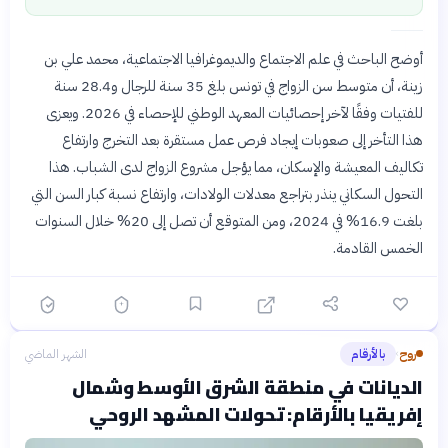
أوضح الباحث في علم الاجتماع والديموغرافيا الاجتماعية، محمد علي بن
زينة، أن متوسط سن الزواج في تونس بلغ 35 سنة للرجال و28.4 سنة
للفتيات وفقًا لآخر إحصائيات المعهد الوطني للإحصاء في 2026. ويعزى
هذا التأخر إلى صعوبات إيجاد فرص عمل مستقرة بعد التخرج وارتفاع
تكاليف المعيشة والإسكان، مما يؤجل مشروع الزواج لدى الشباب. هذا
التحول السكاني ينذر بتراجع معدلات الولادات، وارتفاع نسبة كبار السن التي
بلغت 16.9% في 2024، ومن المتوقع أن تصل إلى 20% خلال السنوات
الخمس القادمة.
روح
بالأرقام
الشهر الماضي
›
الديانات في منطقة الشرق الأوسط وشمال
إفريقيا بالأرقام: تحولات المشهد الروحي