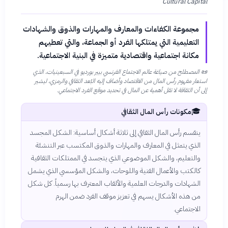
Cultural Capital
مجموعة الكفاءات والمعارف والمهارات والذوق والشهادات
التعليمية التي يمتلكها الفرد أو الجماعة، والتي تعطيهم
مكانة اجتماعية واقتصادية متميزة في البنية الاجتماعية.
📜
المصطلح من صياغة عالم الاجتماع الفرنسي بيير بورديو في السبعينيات، الذي
استعار مفهوم رأس المال من الاقتصاد وأضاف إليه البُعد الثقافي والرمزي، ليشير
إلى أن الثقافة لا تقل أهمية عن المال في تحديد موقع الفرد الاجتماعي.
🎓
مكونات رأس المال الثقافي
ينقسم رأس المال الثقافي إلى ثلاثة أشكال أساسية: الشكل المجسد
الذي يتمثل في المعارف والمهارات والذوق المكتسب عبر التنشئة
والتعليم، والشكل الموضوعي الذي يتجسد في الممتلكات الثقافية
كالكتب والأعمال الفنية واللوحات، والشكل المؤسسي الذي يشمل
الشهادات والدرجات العلمية والألقاب المعترف بها رسمياً. كل شكل
من هذه الأشكال يسهم في تعزيز موقف الفرد ضمن الهرم
الاجتماعي.