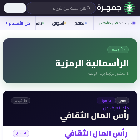
هل تبحث عن شيء؟
تدافع
أسواق
ناس
روح
كل الأقسام
شيفر
آخر تحديث
قبل دقيقتين
🏷️ وسم
الرأسمالية الرمزية
1
منشور مرتبط بهذا الوسم
معنى
ما هو؟
قبل شهرين
ماذا تعرف عن..
رأس المال الثقافي
رأس المال الثقافي
اجتماع