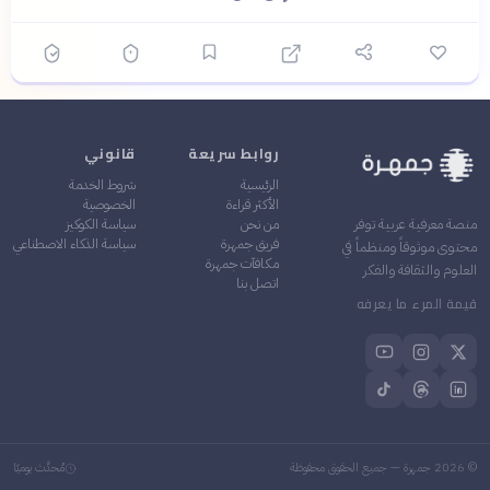
روابط سريعة
قانوني
الرئيسية
شروط الخدمة
الأكثر قراءة
الخصوصية
من نحن
سياسة الكوكيز
منصة معرفية عربية توفر
فريق جمهرة
سياسة الذكاء الاصطناعي
محتوى موثوقاً ومنظماً في
مكافآت جمهرة
العلوم والثقافة والفكر
اتصل بنا
قيمة المرء ما يعرفه
©
2026
جمهرة — جميع الحقوق محفوظة
مُحدَّث يوميًا