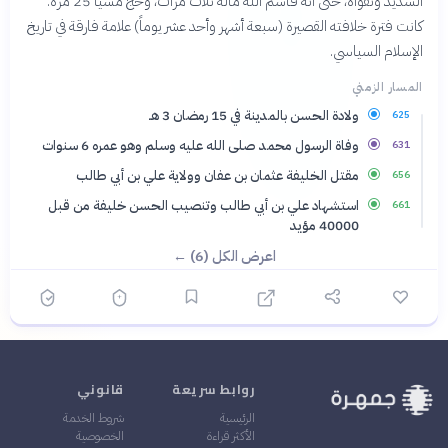
الشديد وتقواه، حتى أنه قاسم الله ماله ثلاث مرات، وحج مشياً 25 مرة.
كانت فترة خلافته القصيرة (سبعة أشهر وأحد عشر يوماً) علامة فارقة في تاريخ
الإسلام السياسي.
المسار الزمني
ولادة الحسن بالمدينة في 15 رمضان 3 هـ
625
وفاة الرسول محمد صلى الله عليه وسلم وهو عمره 6 سنوات
631
مقتل الخليفة عثمان بن عفان وولاية علي بن أبي طالب
656
استشهاد علي بن أبي طالب وتنصيب الحسن خليفة من قبل
661
40000 مؤيد
اعرض الكل (6) ←
روابط سريعة
قانوني
الرئيسية
شروط الخدمة
الأكثر قراءة
الخصوصية