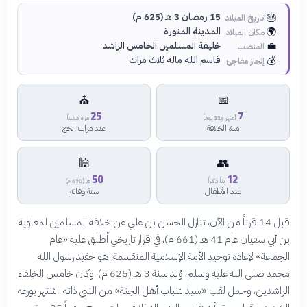
🎂
15 رمضان 3 هـ (625 م)
تاريخ الميلاد
🌍
المدينة المنورة
مكان الميلاد
💼
خليفة المسلمين الخامس الراشد
المنصب
💰
قاسم الله ماله ثلاث مرات
إنجاز مفاجئ
⛪
📅
25
7
أشهر و11 يوماً
مرة ماشياً
مدة الخلافة
عدد مرات الحج
🕌
👥
50
12
ابناً ذكراً
هـ (670 م)
عدد الأطفال
سنة وفاته
قبل 14 قرناً من الآن، تنازل الحسن بن علي عن خلافة المسلمين لمعاوية
بن أبي سفيان عام 41 هـ (661 م)، في قرار تاريخي اُطلق عليه «عام
الجماعة» لإعادة توحيد الأمة الإسلامية المنقسمة. هو حفيد رسول الله
محمد صلى الله عليه وسلم، وُلد سنة 3 هـ (625 م)، وكان خامس الخلفاء
الراشدين، وحمل لقب «سيد شباب أهل الجنة» من النبي ذاته. اشتهر بورعه