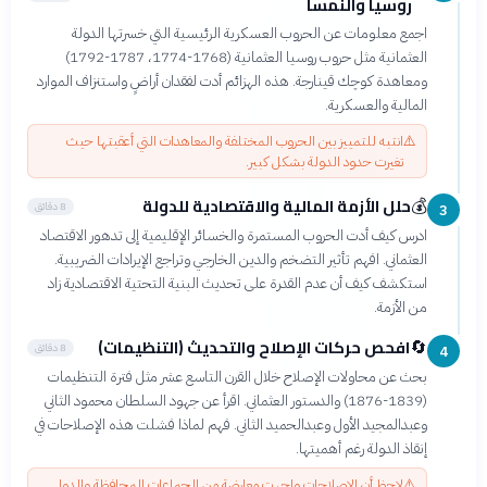
روسيا والنمسا
اجمع معلومات عن الحروب العسكرية الرئيسية التي خسرتها الدولة
العثمانية مثل حروب روسيا العثمانية (1768-1774، 1787-1792)
ومعاهدة كوچك قينارجة. هذه الهزائم أدت لفقدان أراضٍ واستنزاف الموارد
المالية والعسكرية.
⚠️
انتبه للتمييز بين الحروب المختلفة والمعاهدات التي أعقبتها حيث
تغيرت حدود الدولة بشكل كبير.
حلل الأزمة المالية والاقتصادية للدولة
💰
8 دقائق
3
ادرس كيف أدت الحروب المستمرة والخسائر الإقليمية إلى تدهور الاقتصاد
العثماني. افهم تأثير التضخم والدين الخارجي وتراجع الإيرادات الضريبية.
استكشف كيف أن عدم القدرة على تحديث البنية التحتية الاقتصادية زاد
من الأزمة.
افحص حركات الإصلاح والتحديث (التنظيمات)
🔄
8 دقائق
4
بحث عن محاولات الإصلاح خلال القرن التاسع عشر مثل فترة التنظيمات
(1839-1876) والدستور العثماني. اقرأ عن جهود السلطان محمود الثاني
وعبدالمجيد الأول وعبدالحميد الثاني. فهم لماذا فشلت هذه الإصلاحات في
إنقاذ الدولة رغم أهميتها.
⚠️
لاحظ أن الإصلاحات واجهت معارضة من الجماعات المحافظة والدول