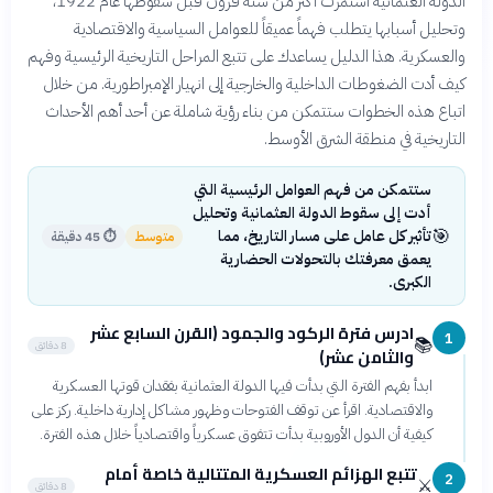
الدولة العثمانية استمرت أكثر من ستة قرون قبل سقوطها عام 1922،
وتحليل أسبابها يتطلب فهماً عميقاً للعوامل السياسية والاقتصادية
والعسكرية. هذا الدليل يساعدك على تتبع المراحل التاريخية الرئيسية وفهم
كيف أدت الضغوطات الداخلية والخارجية إلى انهيار الإمبراطورية. من خلال
اتباع هذه الخطوات ستتمكن من بناء رؤية شاملة عن أحد أهم الأحداث
التاريخية في منطقة الشرق الأوسط.
ستتمكن من فهم العوامل الرئيسية التي
أدت إلى سقوط الدولة العثمانية وتحليل
🎯
تأثير كل عامل على مسار التاريخ، مما
متوسط
⏱
45 دقيقة
يعمق معرفتك بالتحولات الحضارية
الكبرى.
ادرس فترة الركود والجمود (القرن السابع عشر
1
📚
8 دقائق
والثامن عشر)
ابدأ بفهم الفترة التي بدأت فيها الدولة العثمانية بفقدان قوتها العسكرية
والاقتصادية. اقرأ عن توقف الفتوحات وظهور مشاكل إدارية داخلية. ركز على
كيفية أن الدول الأوروبية بدأت تتفوق عسكرياً واقتصادياً خلال هذه الفترة.
تتبع الهزائم العسكرية المتتالية خاصة أمام
2
⚔️
8 دقائق