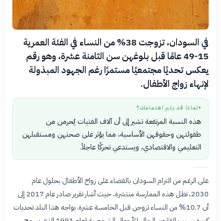
في السودان، تزوجت 38% من النساء في الفئة العمرية
15-49 عامًا قبل بلوغهن سن الثامنة عشرة، وهو رقم
يعكس تحديًا مجتمعيًا مستمرًا رغم الجهود المبذولة
لإنهاء زواج الأطفال.
لماذا قد يثير اهتمامك؟
●
هذه النسبة المرتفعة تشير إلى أن آلاف الفتيات يُحرمن من
طفولتهن وحقوقهن الأساسية، مما يؤثر على صحتهن ومستقبلهن
التعليمي والاقتصادي، ويستدعي تحركًا عاجلاً.
على الرغم من التزام السودان بالقضاء على زواج الأطفال بحلول عام
2030، تظل هذه الممارسة منتشرة، حيث أشار تقرير صادر عام 2017 إلى
أن 10.7% من النساء تزوجن قبل الخامسة عشرة. يواجه هذا البلد تحديات
كبيرة بسبب القانون الحالي للأحوال الشخصية لعام 1991 الذي يسمح