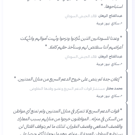
"
استباحوها.
عبدالفتاح البرهان
·
قائد الجيش السوداني
↗
سكاي نيوز عربية
"
وعدنا للسودانيين الذين شُرِّدوا ونزحوا ونُهبت أموالهم وانتُهِكت
"
أعراضهم أننا سنقتص لهم وسنأخذ حقهم كاملا.
عبدالفتاح البرهان
·
قائد الجيش السوداني
↗
سكاي نيوز عربية
"
"
إعلان جدة لم ينص على خروج الدعم السريع من منازل المدنيين.
محمد مختار
·
مستشار قوات الدعم السريع وعضو وفدها المفاوض
↗
سكاي نيوز عربية
"
قوات الدعم السريع لا تتمركز في منازل المدنيين ولم تمنع أي مواطن
من السكن في منزله.. المواطنون خرجوا من منازلهم بسبب المعارك
والقصف المدفعي وقصف الطيران، لذلك ما لم يتوقف القتال لن
يستطيع المواطن العودة إلى منزله، وهو ما يجعلنا أكثر حرصا على