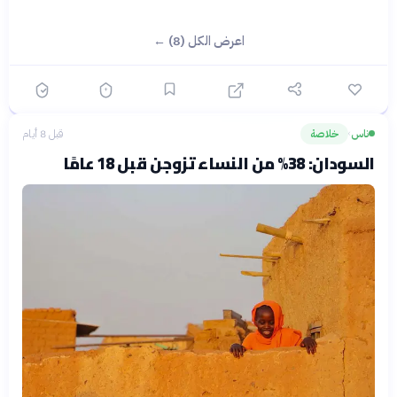
اعرض الكل (8) ←
ناس
خلاصة
قبل 8 أيام
›
السودان: 38% من النساء تزوجن قبل 18 عامًا