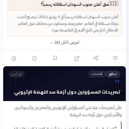
🇸🇸
متى أعلن جنوب السودان استقلاله رسمياً؟
أعلن جنوب السودان استقلاله رسمياً في 9 يوليو 2011، ليصبح أحدث
دولة مستقلة في العالم. حضر زعماء وممثلون من مختلف دول العالم
الاحتفال التاريخي الذي أقيم في العاصمة جوبا.
اعرض الكل (8) ←
"
اقتباسات
تدافع
أول أمس
"
تصريحات المسؤولين حول أزمة سد النهضة الإثيوبي
نقل لتصريحات عدد من المسؤولين الإثيوبيين والمصريين والسودانيين
والأمريكيين حول أزمة سد النهضة.
"
العمل في بناء سد النهضة يقوم بصورة تأخذ في الاعتبار التخوفات التي