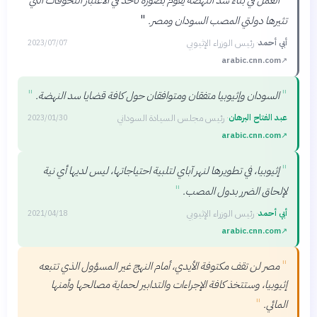
"
تثيرها دولتي المصب السودان ومصر.
أبي أحمد
·
رئيس الوزراء الإثيوبي
2023/07/07
arabic.cnn.com
↗
"
"
السودان وإثيوبيا متفقان ومتوافقان حول كافة قضايا سد النهضة.
عبد الفتاح البرهان
·
رئيس مجلس السيادة السوداني
2023/01/30
arabic.cnn.com
↗
"
إثيوبيا، في تطويرها لنهر آباي لتلبية احتياجاتها، ليس لديها أي نية
"
لإلحاق الضرر بدول المصب.
أبي أحمد
·
رئيس الوزراء الإثيوبي
2021/04/18
arabic.cnn.com
↗
"
مصر لن تقف مكتوفة الأيدي، أمام النهج غير المسؤول الذي تتبعه
إثيوبيا، وستتخذ كافة الإجراءات والتدابير لحماية مصالحها وأمنها
"
المائي.