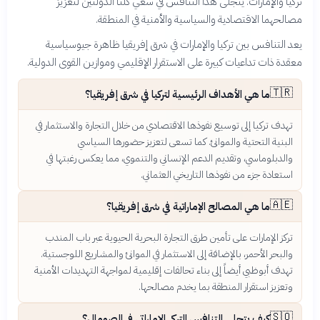
تركيا والإمارات. يتجلى هذا التنافس في سعي كلتا الدولتين لتعزيز
مصالحهما الاقتصادية والسياسية والأمنية في المنطقة.
يعد التنافس بين تركيا والإمارات في شرق إفريقيا ظاهرة جيوسياسية
معقدة ذات تداعيات كبيرة على الاستقرار الإقليمي وموازين القوى الدولية.
🇹🇷
ما هي الأهداف الرئيسية لتركيا في شرق إفريقيا؟
تهدف تركيا إلى توسيع نفوذها الاقتصادي من خلال التجارة والاستثمار في
البنية التحتية والموانئ. كما تسعى لتعزيز حضورها السياسي
والدبلوماسي، وتقديم الدعم الإنساني والتنموي، مما يعكس رغبتها في
استعادة جزء من نفوذها التاريخي العثماني.
🇦🇪
ما هي المصالح الإماراتية في شرق إفريقيا؟
تركز الإمارات على تأمين طرق التجارة البحرية الحيوية عبر باب المندب
والبحر الأحمر، بالإضافة إلى الاستثمار في الموانئ والمشاريع اللوجستية.
تهدف أبوظبي أيضاً إلى بناء تحالفات إقليمية لمواجهة التهديدات الأمنية
وتعزيز استقرار المنطقة بما يخدم مصالحها.
🇸🇴
كيف يتجلى التنافس التركي الإماراتي في الصومال؟