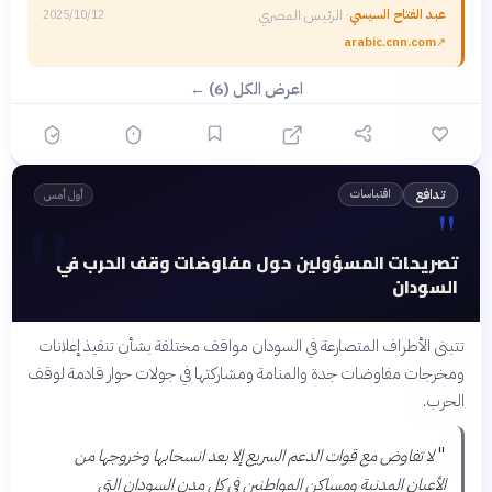
عبد الفتاح السيسي
·
الرئيس المصري
2025/10/12
arabic.cnn.com
↗
اعرض الكل (6) ←
اقتباسات
تدافع
أول أمس
"
"
تصريحات المسؤولين حول مفاوضات وقف الحرب في
السودان
تتبنى الأطراف المتصارعة في السودان مواقف مختلفة بشأن تنفيذ إعلانات
ومخرجات مفاوضات جدة والمنامة ومشاركتها في جولات حوار قادمة لوقف
الحرب.
"
لا تفاوض مع قوات الدعم السريع إلا بعد انسحابها وخروجها من
الأعيان المدنية ومساكن المواطنين في كل مدن السودان التي