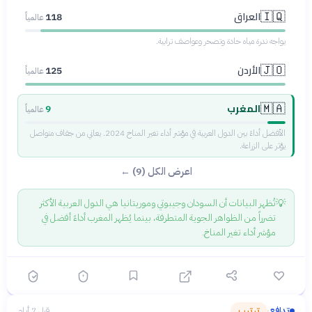
العراق
🇮🇶
118
عالمياً
يواجه ندرة مياه حادة وتصحر وعواصف ترابية.
الأردن
🇯🇴
125
عالمياً
المغرب
🇲🇦
9
عالمياً
الأفضل أداءً بين الدول العربية في مؤشر أداء تغير المناخ 2024. يعاني من جفاف متواصل
يؤثر على الزراعة.
اعرض الكل (9) ←
💡
تُظهر البيانات أن السودان وجيبوتي وموريتانيا هي الدول العربية الأكثر
تضرراً من الظواهر الجوية المتطرفة، بينما يُظهر المغرب أداءً أفضل في
مؤشر أداء تغير المناخ.
تدافع
ترتيب
قبل 7 أيام
›