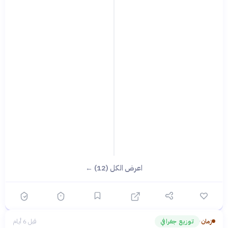
اعرض الكل (12) ←
زمان
توزيع جغرافي
قبل 6 أيام
›