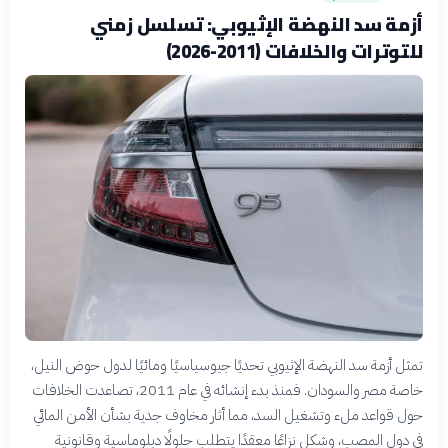
أزمة سد النهضة الإثيوبي: تسلسل زمني
للتوترات والخلافات (2011-2026)
تمثل أزمة سد النهضة الإثيوبي تحديًا جيوسياسيًا ومائيًا لدول حوض النيل،
خاصة مصر والسودان. فمنذ بدء إنشائه في عام 2011، تصاعدت الخلافات
حول قواعد ملء وتشغيل السد، مما أثار مخاوف جدية بشأن الأمن المائي
في دول المصب، وشكل نزاعًا معقدًا يتطلب حلولًا دبلوماسية وقانونية