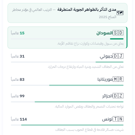
مدى التأثر بالظواهر الجوية المتطرفة
—
الترتيب العالمي في مؤشر مخاطر
🗺️
المناخ 2025
السودان
🇸🇩
15
عالمياً
يعاني من سيول وفيضانات وكوارث نزاع تفاقم الأزمة.
جيبوتي
🇩🇯
31
عالمياً
تعاني من الجفاف الشديد وندرة المياه وارتفاع درجات الحرارة.
موريتانيا
🇲🇷
83
عالمياً
الجزائر
🇩🇿
99
عالمياً
تواجه تحديات التصحر والجفاف ونقص الموارد المائية.
تونس
🇹🇳
114
عالمياً
شهدت خسائر فادحة في قطاع الحبوب بسبب الجفاف.