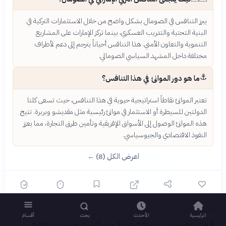
يبرز التنافس في الصومال بشكل واضح من خلال الاستثمارات التركية في
البنية التحتية والتدريب العسكري، بينما تركز الإمارات على المشاريع
التنموية والتعاون الأمني. هذا التنافس أحياناً يترجم إلى دعم لأطراف
مختلفة داخل المشهد السياسي الصومالي.
⚓
ما هو دور الموانئ في هذا التنافس؟
تعتبر الموانئ نقاطاً استراتيجية حيوية في هذا التنافس، حيث تسعى كلتا
الدولتين للسيطرة أو الاستثمار في موانئ رئيسية مثل مقديشو وبربرة. تتيح
هذه الموانئ الوصول إلى الأسواق الإفريقية وتأمين طرق التجارة، مما يعزز
النفوذ الاقتصادي والجيوسياسي.
اعرض الكل (8) ←
ناس
ترتيب
قبل 14 يومًا
›
الرئيسية
الأحدث
بحث
أقسام