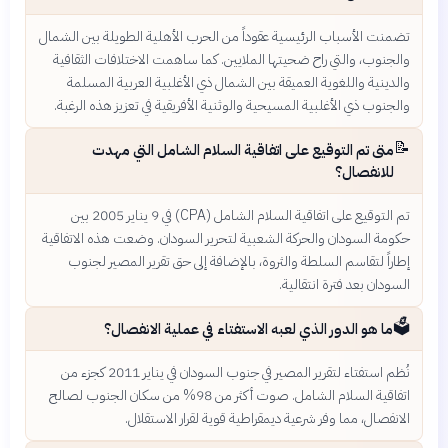
تضمنت الأسباب الرئيسية عقوداً من الحرب الأهلية الطويلة بين الشمال
والجنوب، والتي راح ضحيتها الملايين. كما ساهمت الاختلافات الثقافية
والدينية واللغوية العميقة بين الشمال ذي الأغلبية العربية المسلمة
والجنوب ذي الأغلبية المسيحية والوثنية الأفريقية في تعزيز هذه الرغبة.
📝
متى تم التوقيع على اتفاقية السلام الشامل التي مهدت
للانفصال؟
تم التوقيع على اتفاقية السلام الشامل (CPA) في 9 يناير 2005 بين
حكومة السودان والحركة الشعبية لتحرير السودان. وضعت هذه الاتفاقية
إطاراً لتقاسم السلطة والثروة، بالإضافة إلى حق تقرير المصير لجنوب
السودان بعد فترة انتقالية.
🗳️
ما هو الدور الذي لعبه الاستفتاء في عملية الانفصال؟
نُظم استفتاء لتقرير المصير في جنوب السودان في يناير 2011 كجزء من
اتفاقية السلام الشامل. صوت أكثر من 98% من سكان الجنوب لصالح
الانفصال، مما وفر شرعية ديمقراطية قوية لقرار الاستقلال.