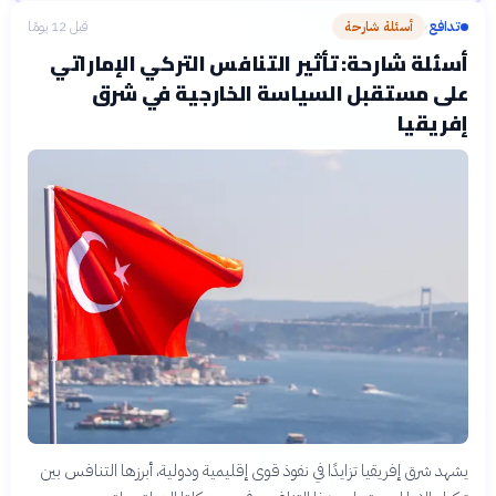
تدافع
أسئلة شارحة
قبل 12 يومًا
›
أسئلة شارحة: تأثير التنافس التركي الإماراتي
على مستقبل السياسة الخارجية في شرق
إفريقيا
يشهد شرق إفريقيا تزايدًا في نفوذ قوى إقليمية ودولية، أبرزها التنافس بين