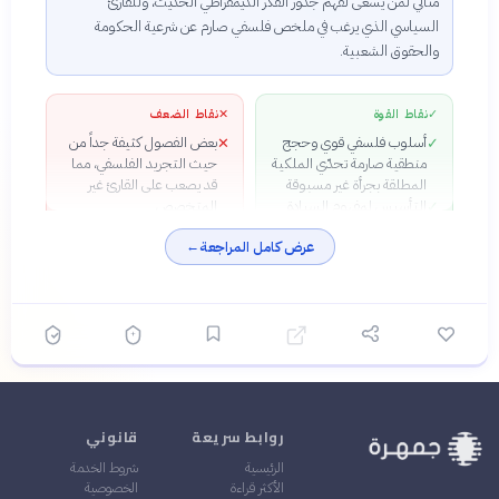
مثالي لمن يسعى لفهم جذور الفكر الديمقراطي الحديث، وللقارئ
السياسي الذي يرغب في ملخص فلسفي صارم عن شرعية الحكومة
والحقوق الشعبية.
✓
نقاط القوة
✕
نقاط الضعف
أسلوب فلسفي قوي وحجج
بعض الفصول كثيفة جداً من
✕
✓
منطقية صارمة تحدّي الملكية
حيث التجريد الفلسفي، مما
المطلقة بجرأة غير مسبوقة
قد يصعب على القارئ غير
التأسيس لمفهوم السيادة
المتخصص
✓
الشعبية الذي صار أساس
يثير الكتاب تناقضات (خاصة
✕
عرض كامل المراجعة
←
الديمقراطية الحديثة
حول «الإرادة العامة» و«تمثيل
الربط العميق بين طبيعة
الشعب») لم يحسمها روسو
✓
الإنسان وطبيعة النظام
بشكل نهائي
السياسي — رؤية متكاملة
رغم قدمه (260 سنة)، يظل
✓
الكتاب حياً وذا صلة مباشرة
بأزماتنا السياسية المعاصرة
روابط سريعة
قانوني
الرئيسية
شروط الخدمة
الأكثر قراءة
الخصوصية