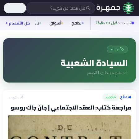
هل تبحث عن شيء؟
تدافع
أسواق
ناس
روح
كل الأقسام
شيف
آخر تحديث
قبل 13 دقيقة
🏷️ وسم
السيادة الشعبية
1
منشور مرتبط بهذا الوسم
تدافع
خلاصة
قبل شهرين
›
مراجعة كتاب: العقد الاجتماعي | جان جاك روسو