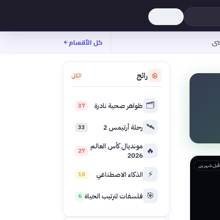
نى
كل الأقسام
رائج
الكل
🗂️
ظواهر صحية نادرة
37
🛰️
رحلة أرتيمس 2
33
مونديال كأس العالم
🔥
27
2026
قبل شهرين
⚡
الذكاء الاصطناعي
18
🎯
فلسفات لترتيب الحياة
6