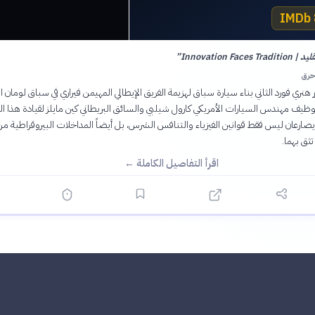
Innovation Fac
”
حرق
م 1963، يقرر هنري فورد الثاني بناء سيارة سباق لهزيمة الفريق الإيطالي المهيمن فيراري في سباق لومان 
1. يتم توظيف مهندس السيارات الأمريكي كارول شيلبي والسائق البريطاني كين مايلز لقيادة هذا ا
يصارعان ليس فقط قوانين الفيزياء والتنافس الشرس، بل أيضاً المداخلات البيروقراطية من
تثق بهما.
اقرأ التفاصيل الكاملة ←