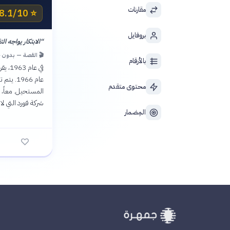
مقارنات
8.1/10 IMDb
⭐
بروفايل
“
الابتكار يواجه التقليد | es Tradition
🎬 القصة — بدون 
بالأرقام
في عا
عام 966
محتوى متقدم
المستحيل. معاً، 
شركة فورد التي لا 
المِضمار