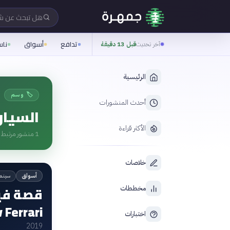
هل تبحث عن 
تدافع
أسواق
نا
آخر تحديث
قبل 13 دقيقة
الرئيسية
🏷️ وسم
أحدث المنشورات
السيار
الأكثر قراءة
1
منشور مرتبط ب
خلاصات
سينم
أسواق
قصة فيل
مخططات
v Ferrari
اختبارات
2019