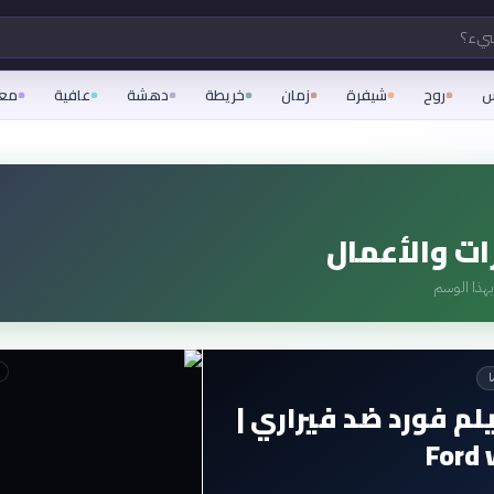
شيء؟
س
روح
شيفرة
زمان
خريطة
دهشة
عافية
مع
ات والأعمال
هذا الوسم
ا
م فورد ضد فيراري |
Ford 