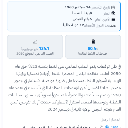
🎂
14 سبتمبر 1960
تاريخ التأسيس
🌍
فيينا، النمسا
المقر
💼
هيثم الغيص
الأمين العام
عدد
12 دولة حالياً
عدد الدول الأعضاء
📈
🛢️
124.1
80.4
%
مليون برميل يومياً
احتياطيات النفط العالمية
الطلب العالمي المتوقع 2050
في ظل توقعات بنمو الطلب العالمي على النفط بنسبة 23% حتى عام
2050، أعلنت منظمة البلدان المصدرة للنفط (أوبك) تمسكها برؤيتها
الإيجابية لأسواق النفط، مشددة على ضرورة مواصلة الاستثمار في جميع
مصادر الطاقة لضمان أمن الإمدادات. المنظمة، التي تأسست في بغداد عام
1960 وتضم حالياً 12 دولة عضواً، تلعب دوراً محورياً في تنسيق السياسات
النفطية وتوحيدها لضمان استقرار الأسعار. كما جددت أوبك تفويض أمينها
العام هيثم الغيص لولاية ثانية في ديسمبر 2024.
المسار الزمني
تأسيس منظمة أوبك في بغداد من قبل 5 دول مؤسسة
1960