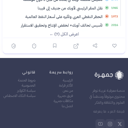
نقل المقر الرئيسي لأوبك من جنيف إلى فيينا
1965
الحظر النفطي العربي وتأثيره على أسعار النفط العالمية
1973
تأسيس تحالف أوبك+ لخفض الإنتاج وتحقيق الاستقرار
2016
اعرض الكل (7) ←
روابط سريعة
قانوني
الرئيسية
شروط الخدمة
الأكثر قراءة
الخصوصية
من نحن
سياسة الكوكيز
منصة معرفية عربية توفر
فريق جمهرة
سياسة الذكاء الاصطناعي
محتوى موثوقاً ومنظماً في
مكافآت جمهرة
العلوم والثقافة والفكر
اتصل بنا
قيمة المرء ما يعرفه