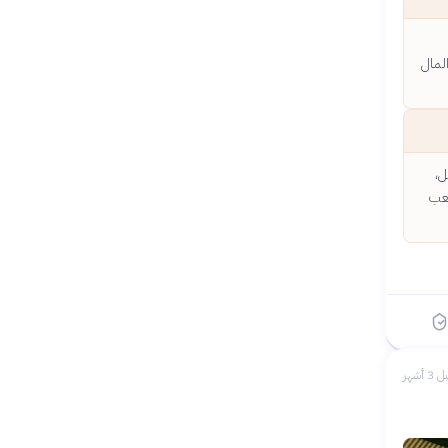
 ويفقد المال
ل،
لعب
 3 أشهر