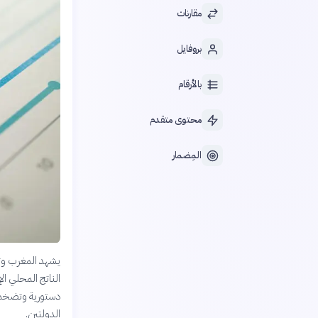
مقارنات
بروفايل
بالأرقام
محتوى متقدم
المِضمار
يشهد المغرب وتو
الناتج المحلي ا
دستورية وتضخمية
الدولتين.