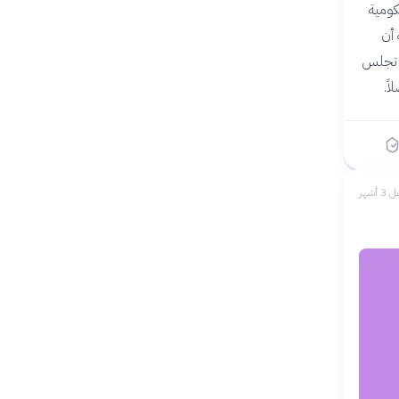
رقام الحكومية
 أن
ة تجلس
ً.
 3 أشهر