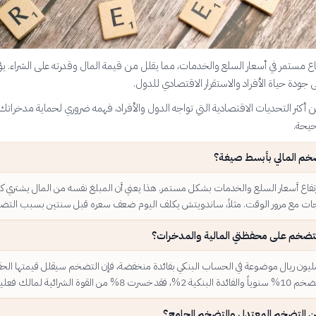
ع مستمر في أسعار السلع والخدمات، مما يقلل من قيمة المال وقدرته على الشراء. يؤ
جودة حياة الأفراد والاستقرار الاقتصادي للدول.
 أكثر التحديات الاقتصادية التي تواجه الدول والأفراد، فهمه ضروري لحماية مدخراتك 
حيحة.
ضخم المالي بأبسط صيغة؟
فاع أسعار السلع والخدمات بشكل مستمر. هذا يعني أن المبلغ نفسه من المال يشتري ك
جات مع مرور الوقت. مثلاً، ساندويتش يكلف اليوم ضعف سعره قبل سنتين بسبب التض
التضخم على محفظتي المالية والمدخرات؟
مليون ريال موضوعة في الحساب البنكي بفائدة منخفضة، فإن التضخم سيقلل قيمتها الحقي
من القوة الشرائية لمالك فعلياً.
بين التضخم المعتدل والتضخم الجامح؟