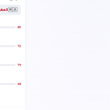
🇲🇦
المغ
85
72
79
68