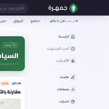
هل تبحث عن 
تدافع
أسواق
ناس
آخر تحديث
قبل 5 دقائق
الرئيسية
🏷️ وسم
أحدث المنشورات
السياس
الأكثر قراءة
11
منشور مرتبط
خلاصات
تدافع
مقارنة —
›
مخططات
مقارنة بال
اختبارات