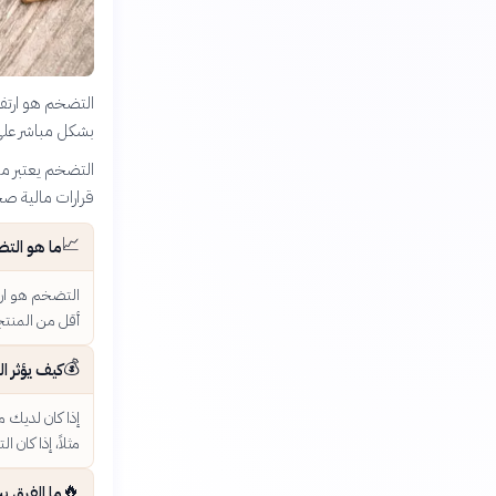
التضخم هو ارتفا
بشكل مباشر على 
التضخم يعتبر من
قرارات مالية ص
📈
ما هو الت
التضخم هو ارت
أقل من المنت
💰
كيف يؤثر 
إذا كان لديك 
مثلاً، إذا كان التضخم 10% سنوياً والفائدة البنكية 2%، فقد خسرت 8% 
🔥
ما الفرق 