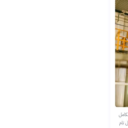
 منها (32%) لا تعمل بكامل
ل تام