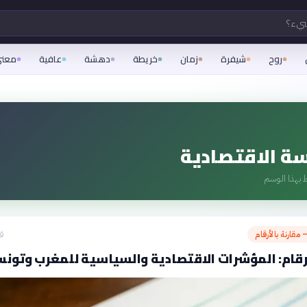
شيء؟
روح
شيفرة
زمان
خريطة
دهشة
عافية
معن
ة الاقتصادية
 بهذا الوسم
 مقارنة بالأرقام
قبل
أرقام: المؤشرات الاقتصادية والسياسية للمغرب وتون