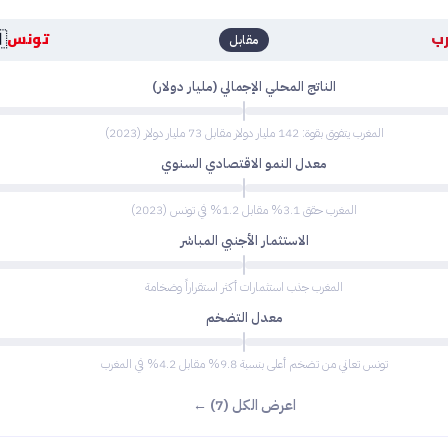

تونس
ال
مقابل
الناتج المحلي الإجمالي (مليار دولار)
المغرب يتفوق بقوة: 142 مليار دولار مقابل 73 مليار دولار (2023)
معدل النمو الاقتصادي السنوي
المغرب حقق 3.1% مقابل 1.2% في تونس (2023)
الاستثمار الأجنبي المباشر
المغرب جذب استثمارات أكثر استقراراً وضخامة
معدل التضخم
تونس تعاني من تضخم أعلى بنسبة 9.8% مقابل 4.2% في المغرب
اعرض الكل (7) ←