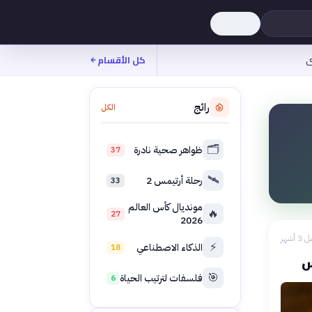
ى
كل الأقسام
رائج
الكل
🗂️
ظواهر صحية نادرة
37
🛰️
رحلة أرتيمس 2
33
مونديال كأس العالم
🔥
27
2026
 3 أشهر
⚡
الذكاء الاصطناعي
18
س
🎯
فلسفات لترتيب الحياة
6