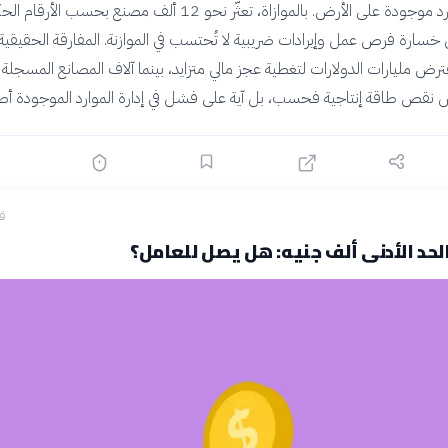
في توظيف موارد موجودة على الأرض. بالموازاة، تعثّر نحو 12 ألف مصنع بحسب الأ
ني خسارة فرص عمل وإيرادات ضريبية لا تُحتسب في الموازنة. المفارقة الحقيقية
ض مليارات الدولارات لتغطية عجز مالي متزايد، بينما آلاف المصانع المسجل
 نقص طاقة إنتاجية فحسب، بل آية على فشل في إدارة الموارد الموجودة أصلا
قبل
لحد الأدنى ألف جنيه: هل يصل للعامل؟