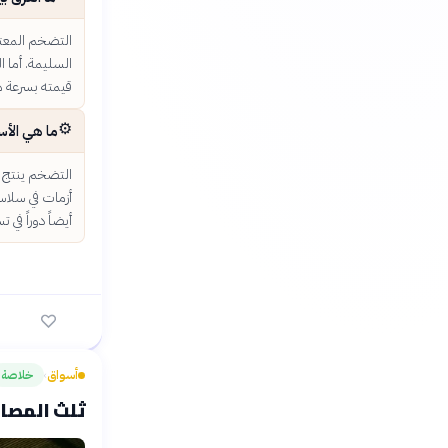
قيمته بسرعة ه
⚙️
ما هي الأس
التضخم ينتج عن
أزمات في سلاسل
أيضاً دوراً في
أسواق
خلاصة
›
ثلث المصان