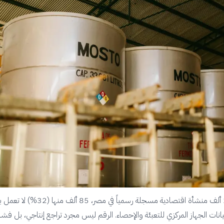
من أصل 261 ألف منشأة اقتصادية مسجلة رسمياً في مصر، 85 ألف
انات الجهاز المركزي للتعبئة والإحصاء. الرقم ليس مجرد تراجع إنتاجي، بل فش