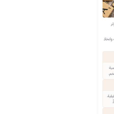
ثر
واتخاذ
مية
خم.
قية.