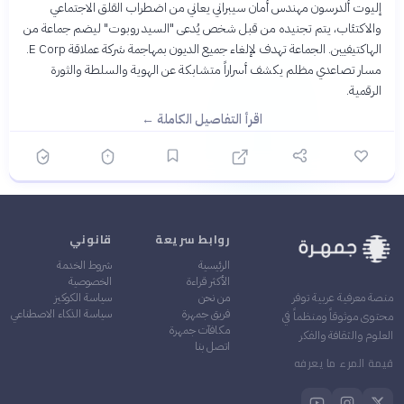
إليوت ألدرسون مهندس أمان سيبراني يعاني من اضطراب القلق الاجتماعي
والاكتئاب، يتم تجنيده من قبل شخص يُدعى "السيد روبوت" ليضم جماعة من
الهاكتيفيين. الجماعة تهدف لإلغاء جميع الديون بمهاجمة شركة عملاقة E Corp.
مسار تصاعدي مظلم يكشف أسراراً متشابكة عن الهوية والسلطة والثورة
الرقمية.
اقرأ التفاصيل الكاملة ←
روابط سريعة
قانوني
الرئيسية
شروط الخدمة
الأكثر قراءة
الخصوصية
من نحن
سياسة الكوكيز
منصة معرفية عربية توفر
فريق جمهرة
سياسة الذكاء الاصطناعي
محتوى موثوقاً ومنظماً في
مكافآت جمهرة
العلوم والثقافة والفكر
اتصل بنا
قيمة المرء ما يعرفه