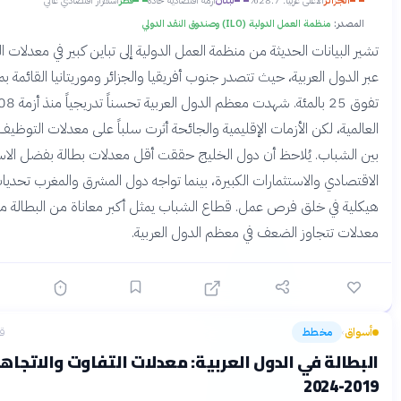
لجزائر
الأعلى عربياً: 28.7%
لبنان
أزمة اقتصادية حادة
قطر
استقرار اقتصادي عالي
در:
منظمة العمل الدولية (ILO) وصندوق النقد الدولي
لبيانات الحديثة من منظمة العمل الدولية إلى تباين كبير في معدلات البطالة
دول العربية، حيث تتصدر جنوب أفريقيا والجزائر وموريتانيا القائمة بمعدلات
تفوق 25 بالمئة. شهدت معظم الدول العربية تحسناً تدريجياً منذ أزمة 2008
ية، لكن الأزمات الإقليمية والجائحة أثرت سلباً على معدلات التوظيف خاصة
شباب. يُلاحظ أن دول الخليج حققت أقل معدلات بطالة بفضل الاستقرار
ادي والاستثمارات الكبيرة، بينما تواجه دول المشرق والمغرب تحديات
 في خلق فرص عمل. قطاع الشباب يمثل أكبر معاناة من البطالة مع
 تتجاوز الضعف في معظم الدول العربية.
مخطط
قبل 4 أشهر
›
لة في الدول العربية: معدلات التفاوت والاتجاهات