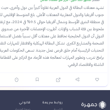
در:
صندوق النقد الدولي - تقرير آفاق الاقتصاد العالمي
عدلات البطالة في الدول العربية تفاوتاً كبيراً بين دول وأخرى، حيث تتصدر
فريقيا والدول المغاربية المعدلات الأعلى. بلغ المتوسط الإقليمي للبطالة
في منطقة الشرق الأوسط وشمال أفريقيا حوالي 9.5% في 2024، مع ارتفاع
بين فئة الشباب والإناث. أظهرت الإحصاءات الأخيرة من صندوق النقد
 أن الدول الخليجية تحافظ على معدلات أقل نسبياً بفضل الاستثمارات
 والمشاريع الكبرى. تشكل البطالة الهيكلية والافتقار للمهارات التقنية
ات الرئيسية أمام خلق فرص عمل جديدة. تسعى الحكومات العربية لتنفيذ
تدريب وتطوير المهارات لمعالجة هذه الأزمة، مع التركيز على القطاعات
ة والاقتصاد الرقمي.
روابط سريعة
قانوني
الرئيسية
شروط الخدمة