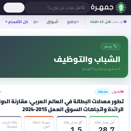
هل تبحث عن شيء؟
تدافع
أسواق
ناس
روح
كل الأقسام
شيفرة
ز
يث
قبل 12 دقيقة
️ وسم
شباب والتوظيف
ور مرتبط بهذا الوسم
مخطط
قبل 3 أشهر
›
معدلات البطالة في العالم العربي: مقارنة الدول
ة واتجاهات السوق العمل 2015-2024
على معدل بطالة
أقل معدل بطالة
متوسط البطالة
بطالة الشباب
العربي
(متوسط)
1.5
28.