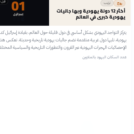
01
قبل 4 أشهر
ترتيب
وح
أكثر 12 دولة يهودية وبها جاليات
إسرائيل
ودية كبرى في العالم
🥉
🥈
🥇
ز التواجد اليهودي بشكل أساسي في دول قليلة حول العالم، بقيادة إسرائيل كدولة
ية، تليها دول غربية متقدمة تضم جاليات يهودية تاريخية وحديثة. تعكس هذه
صائيات الهجرات اليهودية عبر القرون والتطورات التاريخية والسياسية المختلفة.
السكان اليهود بالملايين