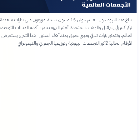
تجمعات العالمية
يبلغ عدد اليهود حول العالم حوالي 15 مليون نسمة، موزعون على قارات متعددة مع
 كبير في إسرائيل والولايات المتحدة. تُعتبر اليهودية من أقدم الديانات التوحيدية في
لم، وتتمتع بتراث ثقافي وديني عميق يمتد آلاف السنين. هذا التقرير يستعرض
قام الحالية لأكبر التجمعات اليهودية وتوزيعها الجغرافي والديموغرافي.