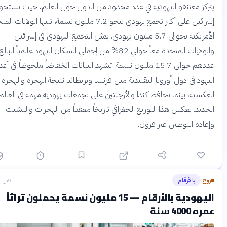
كز معتنقو اليهودية في عدد محدود من الدول حول العالم، حيث تستحوذ
إسرائيل على أكبر تجمع يهودي بنحو 7.2 مليون نسمة، تليها الولايات المتحدة
الأمريكية بحوالي 5.7 مليون يهودي. يمثل التجمع اليهودي في إسرائيل
والولايات المتحدة معاً حوالي 82% من إجمالي السكان اليهود عالمياً البالغ
عددهم حوالي 15.7 مليون نسمة. تشهد البيانات انخفاضاً ملحوظاً في أعداد
ود في دول أوروبا التقليدية مثل فرنسا وبريطانيا نتيجة الهجرة والهجرة
كسية، بينما تحافظ كندا والأرجنتين على تجمعات يهودية مهمة في العالم
ديد. يعكس هذا التوزيع الجغرافي تاريخاً معقداً من الهجرات والتشتت
ادة التوطين عبر قرون.
ح
بالأرقام
قبل شهرين
›
اليهودية بالأرقام — 15 مليون نسمة يحملون تراثاً
400 سنة