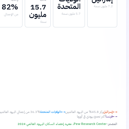
المتحدة
82%
15.7
7.2 مليون نسمة
مليون
5.7 مليون نسمة
من الإجمالي
نسمة
إسرائيل
تركز 45.8% من اليهود العالميين
الولايات المتحدة
36.3% من إجمالي اليهود العالميين
فرنسا
أكبر تجمع يهودي في أوروبا
لمصدر:
Pew Research Center، معهد إحصاء السكان اليهود العالمي 2024