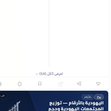
اعرض الكل (15) ←
قبل 4 أشهر
بالأرقام
وح
يهودية بالأرقام — توزيع
مجتمعات اليهودية وحجم