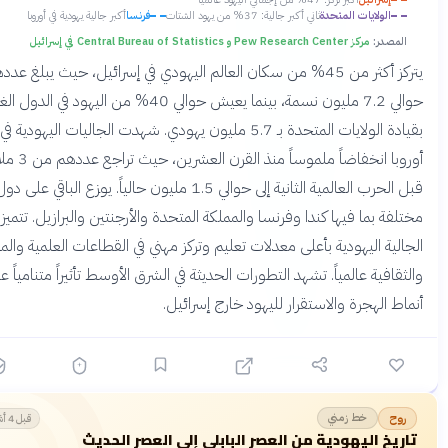
الولايات المتحدة
ثاني أكبر جالية: 37% من يهود الشتات
فرنسا
أكبر جالية يهودية في أوروبا
لمصدر:
مركز Pew Research Center و Central Bureau of Statistics في إسرائيل
يتركز أكثر من 45% من سكان العالم اليهودي في إسرائيل، حيث يبلغ عددهم
حوالي 7.2 مليون نسمة، بينما يعيش حوالي 40% من اليهود في الدول الغربية
بقيادة الولايات المتحدة بـ 5.7 مليون يهودي. شهدت الجاليات اليهودية في
أوروبا انخفاضاً ملموساً منذ القرن العشرين، حيث تراجع عددهم من 3 ملايين
قبل الحرب العالمية الثانية إلى حوالي 1.5 مليون حالياً. يوزع الباقي على دول
فة بما فيها كندا وفرنسا والمملكة المتحدة والأرجنتين والبرازيل. تتميز
لية اليهودية بأعلى معدلات تعليم وتركز مهني في القطاعات العلمية والمالية
قافية عالمياً. تشهد التطورات الحديثة في الشرق الأوسط تأثيراً متنامياً على
ط الهجرة والاستقرار لليهود خارج إسرائيل.
خط زمني
وح
قبل 4 أشهر
ريخ اليهودية من العصر البابلي إلى العصر الحديث