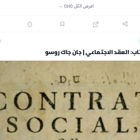
اعرض الكل (10) ←
ق
ب: العقد الاجتماعي | جان جاك روسو