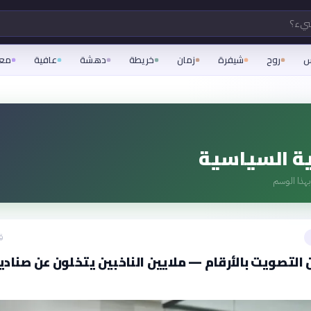
شيء؟
س
روح
شيفرة
زمان
خريطة
دهشة
عافية
مع
ة السياسية
هذا الوسم
ق
ن التصويت بالأرقام — ملايين الناخبين يتخلون عن صناد