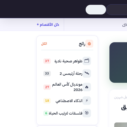
نى
كل الأقسام
رائج
الكل
🗂️
ظواهر صحية نادرة
37
🛰️
رحلة أرتيمس 2
33
مونديال كأس العالم
🔥
27
2026
بل شهرين
⚡
الذكاء الاصطناعي
18
يق
🎯
فلسفات لترتيب الحياة
6