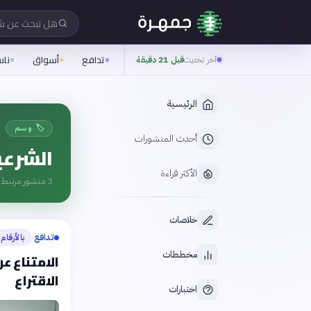
هل تبحث عن 
تدافع
أسواق
نا
آخر تحديث
قبل 21 دقيقة
الرئيسية
🏷️ وسم
أحدث المنشورات
الشرعي
الأكثر قراءة
3
منشور مرتبط ب
خلاصات
تدافع
بالأرقام
›
مخططات
الامتناع ع
الاقتراع
اختبارات