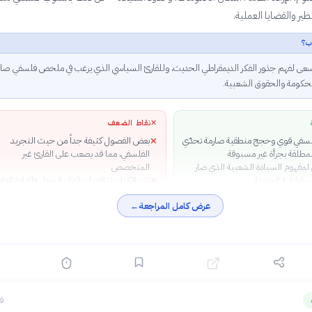
ظير والقضايا العملية.
ب؟
سعى لفهم جذور الفكر الديمقراطي الحديث، وللقارئ السياسي الذي يرغب في ملخص فلسفي صار
حكومة والحقوق الشعبية.
✕
نقاط الضعف
سفي قوي وحجج منطقية صارمة تحدّي
بعض الفصول كثيفة جداً من حيث التجريد
✕
لمطلقة بجرأة غير مسبوقة
الفلسفي، مما قد يصعب على القارئ غير
مفهوم السيادة الشعبية الذي صار
المتخصص
مقراطية الحديثة
يثير الكتاب تناقضات (خاصة حول «الإرادة العا
✕
ميق بين طبيعة الإنسان وطبيعة النظام
و«تمثيل الشعب») لم يحسمها روسو بشكل
عرض كامل المراجعة
←
 رؤية متكاملة
نهائي
رغم قدمه (260 سنة)، يظل الكتاب حياً وذا صلة
ماتنا السياسية المعاصرة
قبل