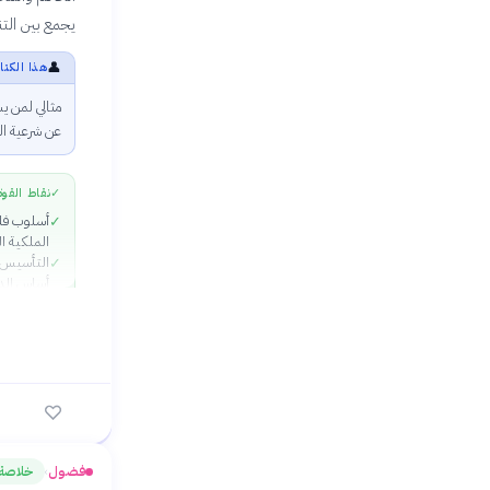
يجمع بين التن
👤
هذا الكتا
مثالي لمن ي
عن شرعية ال
✓
نقاط القوة
أسلوب فل
✓
الملكية ا
التأسيس ل
✓
أساس الدي
الربط الع
✓
السياسي —
✓
مباشرة بأز
فضول
خلاصة
›