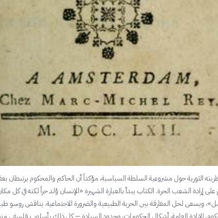
يته الثورية حول مشروعية السلطة السياسية، مؤكداً أن الحاكم والمحكوم يرتبطان بعق
لى إرادة الشعب الحرة. الكتاب يبدأ بالعبارة الشهيرة «الإنسان وُلد حراً لكنه في كل مكا
»، ويسعى لحل المفارقة بين الحرية الطبيعية والضرورة الاجتماعية. يناقش روسو طبي
كوم، الإرادة العامة، أشكال الحكومات، وحدود السيادة — كل ذلك بأسلوب فلسفي من