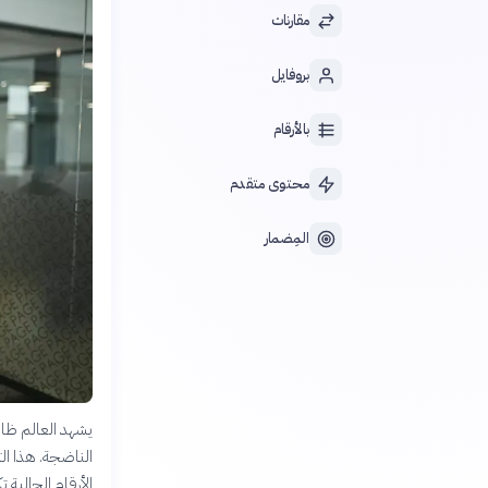
مقارنات
بروفايل
بالأرقام
محتوى متقدم
المِضمار
يشهد العالم ظاه
الناضجة. هذا ال
الأرقام الحالية