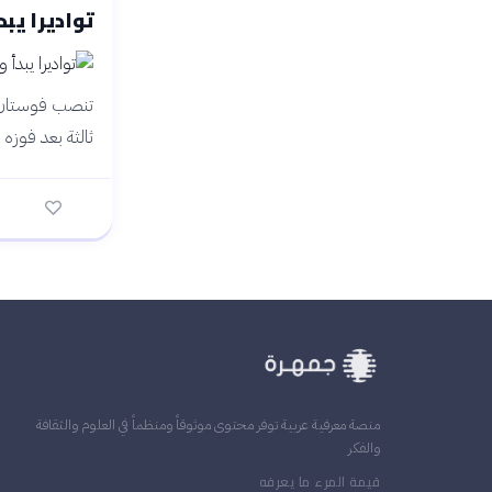
تواديرا يبد
ثالثة بعد فوزه بـ 77.9% من الأصوات في انتخابات ديسمبر 2025 طعن فيها
منصة معرفية عربية توفر محتوى موثوقاً ومنظماً في العلوم والثقافة
والفكر
قيمة المرء ما يعرفه