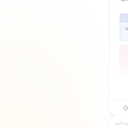
م
مة»
 4 أشهر