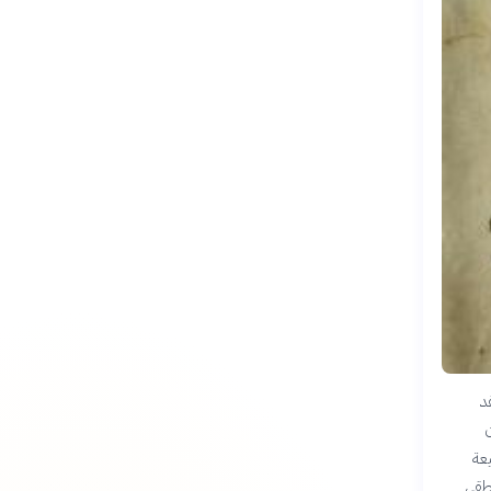
د
ن
عة
طقي