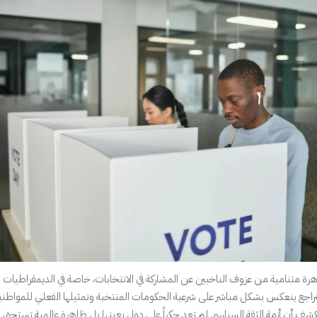
رة متنامية من عزوف الناخبين عن المشاركة في الانتخابات، خاصة في الديمقراطيات
تراجع ينعكس بشكل مباشر على شرعية الحكومات المنتخبة وتمثيلها الفعلي للمواطني
 تكشف أن أزمة الثقة السياسي لم تعد حكراً على دول بعينها بل ظاهرة عالمية تستحق ال